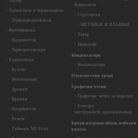
Тостер
Комплекти
Термостати и термозащити
Стругарски
Термопредпазители
МЕТЧИЦИ И ПЛАШКИ
Фритюрници
Такер
Нагреватели
Циркуляр
Терморегулатори
Кондензатори
Хладилници
Кондензатори
Бутони
Отоплителни уреди
Вентилатори
Графитни четки
Дръжки
Графитни четки за перални
Крушки
Електро
Нагреватели
инструменти,прахосмукачки
Релета
Брави,патрони,обков,мебелни
Таймери NO Frost
колела