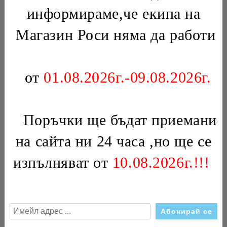
информираме,че екипа на
НАГРЕВАТЕЛ ЗА САУНА HARVIA
Магазин Роси няма да работи
VEGA 3000W HTS006HR
€46.02
90.01лв.
от
01.08.2026г.-09.08.2026г.
НАГРЕВАТЕЛ ЗА КОТЕЛ 6KW
€112.00
219.05лв.
Поръчки ще бъдат приемани
на сайта ни 24 часа ,но ще се
Новини
изпълняват от
10.08.2026г.!!!
Магазинът е отворен
21 Мар 2013
Абонирай се за новини
Виж всички