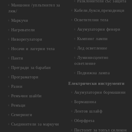
Разклонители със защита
Маншони /уплътнител за
Кабели,букси,преходници
люк/
Осветителни тела
Маркучи
Акумулаторни фенери
Нагреватели
Къмпинг лампи
Ниворегулатори
Лед осветление
Носачи и лагерни тела
Луминисцентно
Панти
осветление
Прегради за барабан
Подвижна лампа
Програматори
Електрически инструменти
Разни
Акумулаторни бормашини
Ремъчни шайби
Бормашина
Ремъци
Лентов шлайф
Семеринги
Оберфреза
Съединители за маркучи
Пистолет за топъл силикон