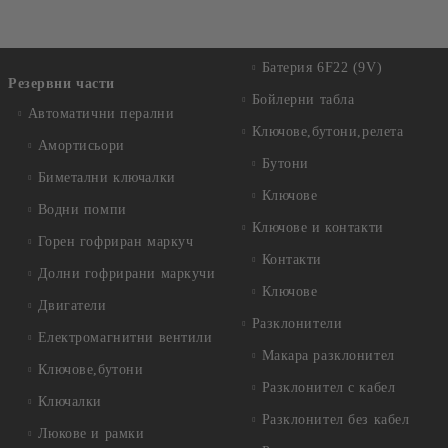
Батерия 6F22 (9V)
Резервни части
Бойлерни табла
Автоматични перални
Ключове,бутони,релета
Амортисьори
Бутони
Биметални ключалки
Ключове
Водни помпи
Ключове и контакти
Горен гофриран маркуч
Контакти
Долни гофрирани маркучи
Ключове
Двигатели
Разклонители
Електромагнитни вентили
Макара разклонител
Ключове,бутони
Разклонител с кабел
Ключалки
Разклонител без кабел
Люкове и рамки