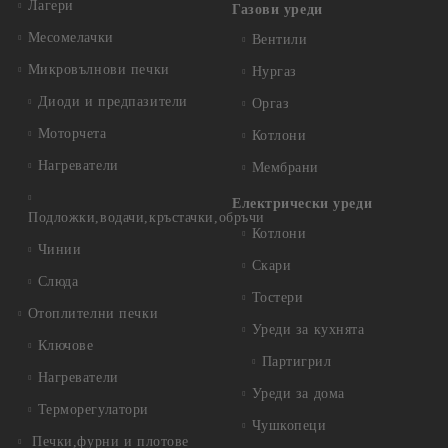
Лагери
Газови уреди
Месомелачки
Вентили
Микровълнови печки
Нургаз
Диоди и предпазители
Оргаз
Моторчета
Котлони
Нагреватели
Мембрани
Електрически уреди
Подложки,водачи,кръстачки,обръчи
Котлони
Чинии
Скари
Слюда
Тостери
Отоплителни печки
Уреди за кухнята
Ключове
Партигрил
Нагреватели
Уреди за дома
Терморегулатори
Чушкопеци
Печки,фурни и плотове