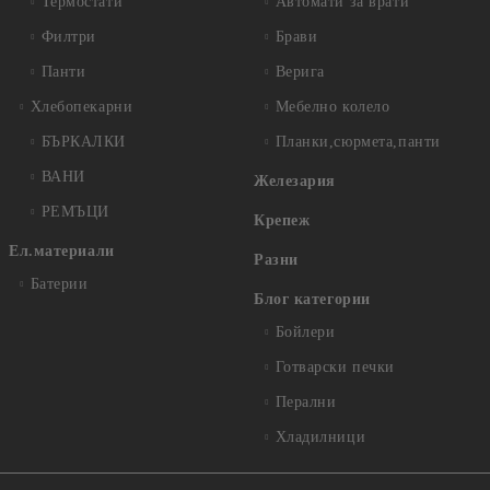
Термостати
Автомати за врати
Филтри
Брави
Панти
Верига
Хлебопекарни
Мебелно колело
БЪРКАЛКИ
Планки,сюрмета,панти
ВАНИ
Железария
РЕМЪЦИ
Крепеж
Ел.материали
Разни
Батерии
Блог категории
Бойлери
Готварски печки
Перални
Хладилници