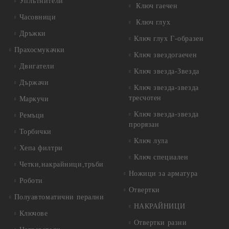
Уплътнители
Ключ гаечен
Часовници
Ключ глух
Дръжки
Ключ глух Г-образен
Прахосмукачки
Ключ звездогаечен
Двигатели
Ключ звезда-Звезда
Държачи
Ключ звезда-звезда
тресчотен
Маркучи
Ключ звезда-звезда
Ремъци
прорязан
Торбички
Ключ лула
Хепа филтри
Ключ специален
Четки,накрайници,тръби
Ножици за арматура
Роботи
Отвертки
Полуавтоматични перални
НАКРАЙНИЦИ
Ключове
Отвертки разни