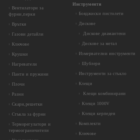
Инструменти
Вентилатори за
Бояджиски пистолети
фурни,перки
Дискове
Врътки
Дискове диамантени
Газови детайли
Дискове за метал
Ключове
Измервателни инструменти
Крушки
Шублери
Нагреватели
Инструменти за стъкло
Панти и пружини
Клещи
Плочи
Клещи комбинирани
Разни
Клещи 1000V
Скари,решетки
Клещи керпеден
Стъкла за фурни
Комплекти
Терморегулатори и
термоограничители
Ключове