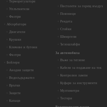
Терморегулатори
Пистолети за горещ въздух
Уплътнители
Поялници
Филтри
Рендета
Абсорбатори
Стойки
Двигатели
Шмиргели
Крушки
Ъглошлайфи
Ключове и бутони
За автомобила
Филтри
Въже за теглене
Бойлери
Кабели за подаване на ток
Анодни защити
Контролни лампи
Водосъдържател
Куфари за инструменти
Врътки
Мултиметри
Защити
Тестери
Капаци
Водопроводни части