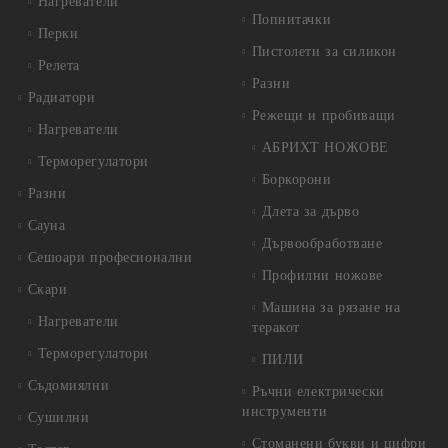
Нагреватели
Попнитачки
Перки
Пистолети за силикон
Релета
Разни
Радиатори
Режещи и пробиващи
Нагреватели
АБРИХТ НОЖОВЕ
Терморегулатори
Боркорони
Разни
Длета за дърво
Сауна
Дървообработване
Сешоари професионални
Профилни ножове
Скари
Машина за рязане на
Нагреватели
теракот
Терморегулатори
ПИЛИ
Съдомиялни
Ръчни електрически
инструменти
Сушилни
Стоманени букви и цифри