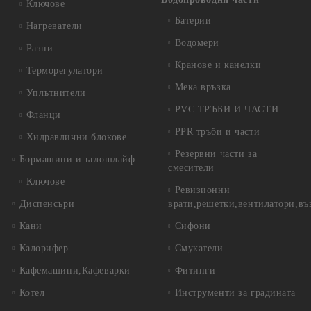
Ключове
Батерии
Нагреватели
Водомери
Разни
Кранове и канелки
Терморегулатори
Мека връзка
Уплътнители
PVC ТРЪБИ И ЧАСТИ
Фланци
PPR тръби и части
Хидравлични блокове
Резервни части за
Бормашини и ъглошлайф
смесители
Ключове
Ревизионни
Диспенсъри
врати,решетки,вентилатори,въ
Кани
Сифони
Калорифер
Смукатели
Кафемашини,Кафеварки
Фитинги
Котел
Инструменти за градината