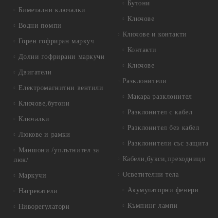
Бутони
Биметални ключалки
Ключове
Водни помпи
Ключове и контакти
Горен гофриран маркуч
Контакти
Долни гофрирани маркучи
Ключове
Двигатели
Разклонители
Електромагнитни вентили
Макара разклонител
Ключове,бутони
Разклонител с кабел
Ключалки
Разклонител без кабел
Люкове и рамки
Разклонители със защита
Маншони /уплътнител за
Кабели,букси,преходници
люк/
Осветителни тела
Маркучи
Акумулаторни фенери
Нагреватели
Къмпинг лампи
Ниворегулатори