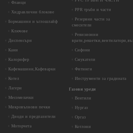
PVC ТРЪБИ И ЧАСТИ
Фланци
PPR тръби и части
Хидравлични блокове
Резервни части за
Бормашини и ъглошлайф
смесители
Ключове
Ревизионни
Диспенсъри
врати,решетки,вентилатори,въ
Кани
Сифони
Калорифер
Смукатели
Кафемашини,Кафеварки
Фитинги
Котел
Инструменти за градината
Лагери
Газови уреди
Месомелачки
Вентили
Микровълнови печки
Нургаз
Диоди и предпазители
Оргаз
Моторчета
Котлони