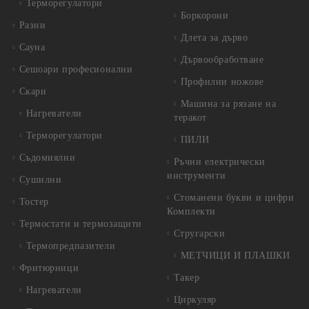
Терморегулатори
Боркорони
Разни
Длета за дърво
Сауна
Дървообработване
Сешоари професионални
Профилни ножове
Скари
Машина за рязане на
Нагреватели
теракот
Терморегулатори
ПИЛИ
Съдомиялни
Ръчни електрически
инструменти
Сушилни
Стоманени букви и цифри
Тостер
Комплекти
Термостати и термозащити
Стругарски
Термопредпазители
МЕТЧИЦИ И ПЛАШКИ
Фритюрници
Такер
Нагреватели
Циркуляр