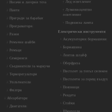
Лед осветление
Носачи и лагерни тела
Луминисцентно
Панти
осветление
Прегради за барабан
Подвижна лампа
Програматори
Електрически инструменти
Разни
Акумулаторни бормашини
Ремъчни шайби
Бормашина
Ремъци
Лентов шлайф
Семеринги
Оберфреза
Съединители за маркучи
Пистолет за топъл силикон
Терморегулатори
Пистолети за горещ въздух
Уплътнители
Поялници
Филтри
Рендета
Абсорбатори
Стойки
Двигатели
Шмиргели