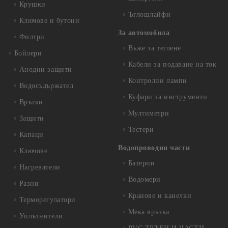
Крушки
Ъглошлайфи
Ключове и бутони
За автомобила
Филтри
Въже за теглене
Бойлери
Кабели за подаване на ток
Анодни защити
Контролни лампи
Водосъдържател
Куфари за инструменти
Врътки
Мултиметри
Защити
Тестери
Капаци
Водопроводни части
Ключове
Батерии
Нагреватели
Водомери
Разни
Кранове и канелки
Терморегулатори
Мека връзка
Уплътнители