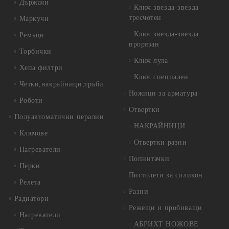
Държачи
Ключ звезда-звезда
тресчотен
Маркучи
Ключ звезда-звезда
Ремъци
прорязан
Торбички
Ключ лула
Хепа филтри
Ключ специален
Четки,накрайници,тръби
Ножици за арматура
Роботи
Отвертки
Полуавтоматични перални
НАКРАЙНИЦИ
Ключове
Отвертки разни
Нагреватели
Попнитачки
Перки
Пистолети за силикон
Релета
Разни
Радиатори
Режещи и пробиващи
Нагреватели
АБРИХТ НОЖОВЕ