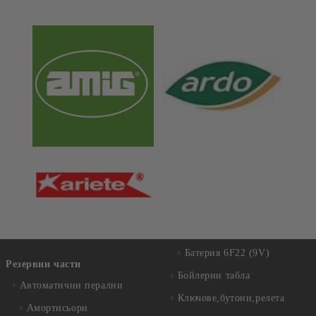
Батерия 6F22 (9V)
Резервни части
Бойлерни табла
Автоматични перални
Ключове,бутони,релета
Амортисьори