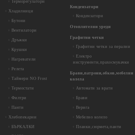
Терморегулатори
Кондензатори
Хладилници
Кондензатори
Бутони
Отоплителни уреди
Вентилатори
Графитни четки
Дръжки
Графитни четки за перални
Крушки
Електро
Нагреватели
инструменти,прахосмукачки
Релета
Брави,патрони,обков,мебелни
Таймери NO Frost
колела
Термостати
Автомати за врати
Филтри
Брави
Панти
Верига
Хлебопекарни
Мебелно колело
БЪРКАЛКИ
Планки,сюрмета,панти