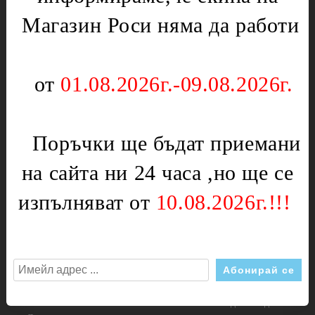
Измервателни инструменти
Крушки
Магазин Роси няма да работи
Шублери
Нагреватели
Инструменти за стъкло
Панти и пружини
от
01.08.2026г.-09.08.2026г.
Клещи
Плочи
Клещи комбинирани
Разни
Клещи 1000V
Скари,решетки
Поръчки ще бъдат приемани
Клещи керпеден
Стъкла за фурни
на сайта ни 24 часа ,но ще се
Комплекти
Терморегулатори и
термоограничители
Ключове
изпълняват от
10.08.2026г.!!!
Уплътнители
Ключ гаечен
Часовници
Ключ глух
Дръжки
Ключ глух Г-образен
Прахосмукачки
Ключ звездогаечен
Двигатели
Ключ звезда-Звезда