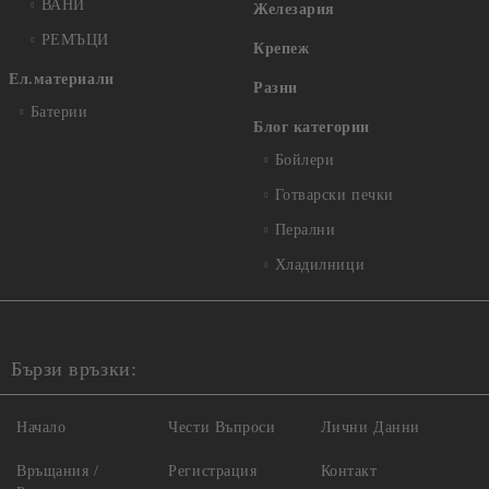
ВАНИ
Железария
РЕМЪЦИ
Крепеж
Ел.материали
Разни
Батерии
Блог категории
Бойлери
Готварски печки
Перални
Хладилници
Бързи връзки:
Начало
Чести Въпроси
Лични Данни
Връщания /
Регистрация
Контакт