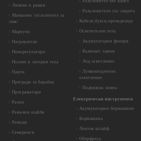
Разклонител без кабел
Люкове и рамки
Разклонители със защита
Маншони /уплътнител за
Кабели,букси,преходници
люк/
Осветителни тела
Маркучи
Акумулаторни фенери
Нагреватели
Къмпинг лампи
Ниворегулатори
Лед осветление
Носачи и лагерни тела
Луминисцентно
Панти
осветление
Прегради за барабан
Подвижна лампа
Програматори
Електрически инструменти
Разни
Акумулаторни бормашини
Ремъчни шайби
Бормашина
Ремъци
Лентов шлайф
Семеринги
Оберфреза