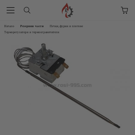
Начало
Резервни части
Печки,фурни и плотове
Терморегулатори и термоограничители