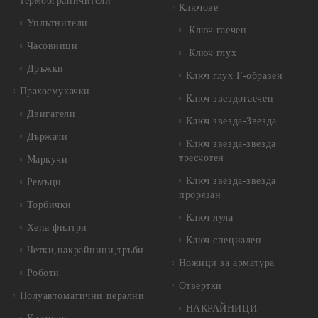
термоограничители
Ключове
Уплътнители
Ключ гаечен
Часовници
Ключ глух
Дръжки
Ключ глух Г-образен
Прахосмукачки
Ключ звездогаечен
Двигатели
Ключ звезда-Звезда
Държачи
Ключ звезда-звезда
тресчотен
Маркучи
Ключ звезда-звезда
Ремъци
прорязан
Торбички
Ключ лула
Хепа филтри
Ключ специален
Четки,накрайници,тръби
Ножици за арматура
Роботи
Отвертки
Полуавтоматични перални
НАКРАЙНИЦИ