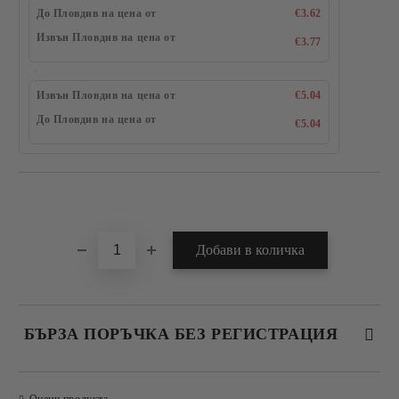
До Пловдив на цена от
€3.62
Извън Пловдив на цена от
€3.77
Извън Пловдив на цена от
€5.04
До Пловдив на цена от
€5.04
Добави в желани
БЪРЗА ПОРЪЧКА БЕЗ РЕГИСТРАЦИЯ
САМО ПОПЪЛНЕТЕ 4 ПОЛЕТА
Оцени продукта