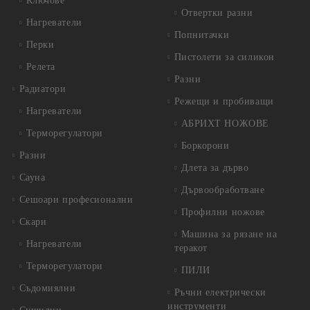
Ключове
Отвертки разни
Нагреватели
Попнитачки
Перки
Пистолети за силикон
Релета
Разни
Радиатори
Режещи и пробиващи
Нагреватели
АБРИХТ НОЖОВЕ
Терморегулатори
Боркорони
Разни
Длета за дърво
Сауна
Дървообработване
Сешоари професионални
Профилни ножове
Скари
Машина за рязане на
Нагреватели
теракот
Терморегулатори
ПИЛИ
Съдомиялни
Ръчни електрически
инструменти