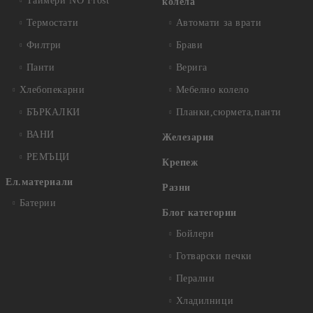
Таймери NO Frost
колела
Термостати
Автомати за врати
Филтри
Брави
Панти
Верига
Хлебопекарни
Мебелно колело
БЪРКАЛКИ
Планки,сюрмета,панти
ВАНИ
Железария
РЕМЪЦИ
Крепеж
Ел.материали
Разни
Батерии
Блог категории
Бойлери
Готварски печки
Перални
Хладилници