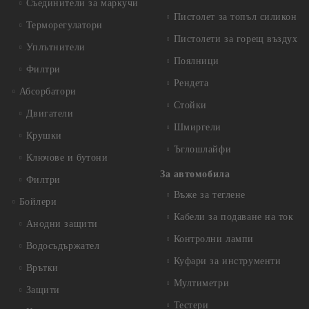
Съединители за маркучи
Пистолет за топъл силикон
Терморегулатори
Пистолети за горещ въздух
Уплътнители
Поялници
Филтри
Рендета
Абсорбатори
Стойки
Двигатели
Шмиргели
Крушки
Ъглошлайфи
Ключове и бутони
За автомобила
Филтри
Въже за теглене
Бойлери
Кабели за подаване на ток
Анодни защити
Контролни лампи
Водосъдържател
Куфари за инструменти
Врътки
Мултиметри
Защити
Тестери