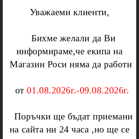
Котел
Инструменти за градината
Уважаеми клиенти,
Лагери
Газови уреди
Месомелачки
Вентили
Микровълнови печки
Нургаз
Бихме желали да Ви
Диоди и предпазители
Оргаз
информираме,че екипа на
Моторчета
Котлони
Нагреватели
Магазин Роси няма да работи
Мембрани
Електрически уреди
Подложки,водачи,кръстачки,обръчи
Котлони
Чинии
от
01.08.2026г.-09.08.2026г.
Скари
Слюда
Тостери
Отоплителни печки
Уреди за кухнята
Поръчки ще бъдат приемани
Ключове
Партигрил
на сайта ни 24 часа ,но ще се
Нагреватели
Уреди за дома
Терморегулатори