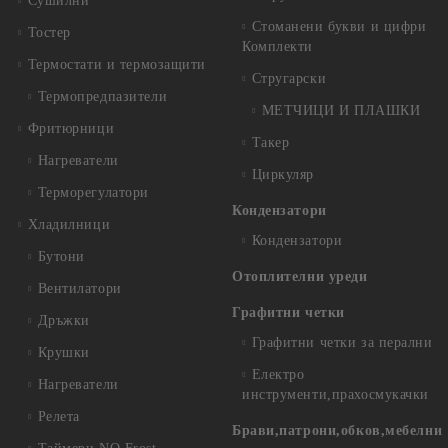
Сушилни
Стоманени букви и цифри
Тостер
Комплекти
Термостати и термозащити
Стругарски
Термопредпазители
МЕТЧИЦИ И ПЛАШКИ
Фритюрници
Такер
Нагреватели
Циркуляр
Терморегулатори
Кондензатори
Хладилници
Кондензатори
Бутони
Отоплителни уреди
Вентилатори
Графитни четки
Дръжки
Графитни четки за перални
Крушки
Електро
Нагреватели
инструменти,прахосмукачки
Релета
Брави,патрони,обков,мебелни