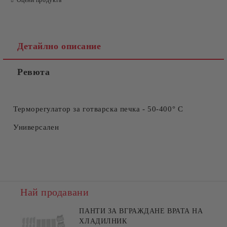
Детайлно описание
Ревюта
Съгласен съм с
Политиката за лични данни
Ние ще се свържем с вас в рамките на работния ден.
Терморегулатор за готварска печка - 50-400° C
Универсален
Най продавани
ПАНТИ ЗА ВГРАЖДАНЕ ВРАТА НА
ХЛАДИЛНИК