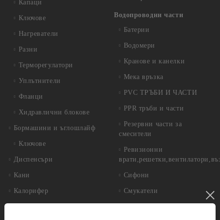
Капаци
Водопроводни части
Ключове
Батерии
Нагреватели
Водомери
Разни
Кранове и канелки
Терморегулатори
Мека връзка
Уплътнители
PVC ТРЪБИ И ЧАСТИ
Фланци
PPR тръби и части
Хидравлични блокове
Резервни части за
Бормашини и ъглошлайф
смесители
Ключове
Ревизионни
Диспенсъри
врати,решетки,вентилатори,въ
Кани
Сифони
Калорифер
Смукатели
Кафемашини,Кафеварки
Фитинги