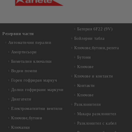
Батерия 6F22 (9V)
Резервни части
Бойлерни табла
Автоматични перални
Ключове,бутони,релета
Амортисьори
Бутони
Биметални ключалки
Ключове
Водни помпи
Ключове и контакти
Горен гофриран маркуч
Контакти
Долни гофрирани маркучи
Ключове
Двигатели
Разклонители
Електромагнитни вентили
Макара разклонител
Ключове,бутони
Разклонител с кабел
Ключалки