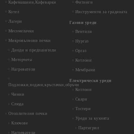
Кафемашини,Кафеварки
Фитинги
Котел
Инструменти за градината
Лагери
Газови уреди
Месомелачки
Вентили
Микровълнови печки
Нургаз
Диоди и предпазители
Оргаз
Моторчета
Котлони
Нагреватели
Мембрани
Електрически уреди
Подложки,водачи,кръстачки,обръчи
Котлони
Чинии
Скари
Слюда
Тостери
Отоплителни печки
Уреди за кухнята
Ключове
Партигрил
Нагреватели