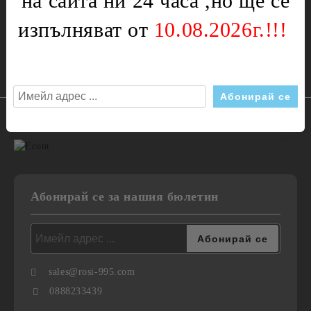
на сайта ни 24 часа ,но ще се
Телефон:
0888233439
изпълняват от
10.08.2026г.!!!
Ние работим с
Абонирай се за нашия бюлетин
sales@rosi-995.com
0888233439