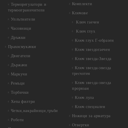
Комплекти
Терморегулатори и
термоограничители
Ключове
Уплътнители
Ключ гаечен
Часовници
Ключ глух
Дръжки
Ключ глух Г-образен
Прахосмукачки
Ключ звездогаечен
Двигатели
Ключ звезда-Звезда
Държачи
Ключ звезда-звезда
тресчотен
Маркучи
Ключ звезда-звезда
Ремъци
прорязан
Торбички
Ключ лула
Хепа филтри
Ключ специален
Четки,накрайници,тръби
Ножици за арматура
Роботи
Отвертки