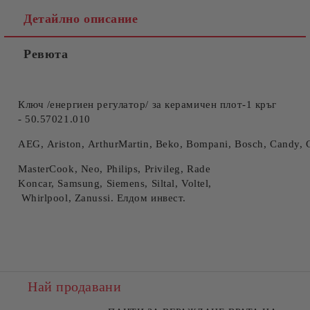
Детайлно описание
Ревюта
Съгласен съм с
Политиката за лични данни
Ние ще се свържем с вас в рамките на работния ден.
Ключ /енергиен регулатор/ за керамичен плот-1 кръг
- 50.57021.010
AEG, Ariston, ArthurMartin, Beko, Bompani, Bosch, Candy, Cr
MasterCook, Neo, Philips, Privileg, Rade
Koncar, Samsung, Siemens, Siltal, Voltel,
Whirlpool, Zanussi. Елдом инвест.
Най продавани