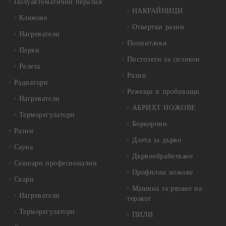
Полуавтоматични перални
НАКРАЙНИЦИ
Ключове
Отвертки разни
Нагреватели
Попнитачки
Перки
Пистолети за силикон
Релета
Разни
Радиатори
Режещи и пробиващи
Нагреватели
АБРИХТ НОЖОВЕ
Терморегулатори
Боркорони
Разни
Длета за дърво
Сауна
Дървообработване
Сешоари професионални
Профилни ножове
Скари
Машина за рязане на
Нагреватели
теракот
Терморегулатори
ПИЛИ