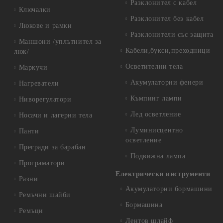
Разклонител с кабел
Ключалки
Разклонител без кабел
Люкове и рамки
Разклонители със защита
Маншони /уплътнител за
Кабели,букси,преходници
люк/
Осветителни тела
Маркучи
Акумулаторни фенери
Нагреватели
Къмпинг лампи
Ниворегулатори
Лед осветление
Носачи и лагерни тела
Луминисцентно
Панти
осветление
Прегради за барабан
Подвижна лампа
Програматори
Електрически инструменти
Разни
Акумулаторни бормашини
Ремъчни шайби
Бормашина
Ремъци
Лентов шлайф