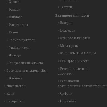
Защити
Тестери
Капаци
Водопроводни части
Ключове
Батерии
Нагреватели
Водомери
Разни
Кранове и канелки
Терморегулатори
Мека връзка
Уплътнители
PVC ТРЪБИ И ЧАСТИ
Фланци
PPR тръби и части
Хидравлични блокове
Резервни части за
Бормашини и ъглошлайф
смесители
Ключове
Ревизионни
Диспенсъри
врати,решетки,вентилатори,въ
Кани
Сифони
Калорифер
Смукатели