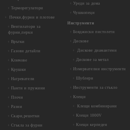
Уреди за дома
Терморегулатори
Чушкопеци
Печки,фурни и плотове
Инструменти
Вентилатори за
Бояджиски пистолети
фурни,перки
Дискове
Врътки
Дискове диамантени
Газови детайли
Дискове за метал
Ключове
Измервателни инструменти
Крушки
Шублери
Нагреватели
Инструменти за стъкло
Панти и пружини
Клещи
Плочи
Клещи комбинирани
Разни
Клещи 1000V
Скари,решетки
Клещи керпеден
Стъкла за фурни