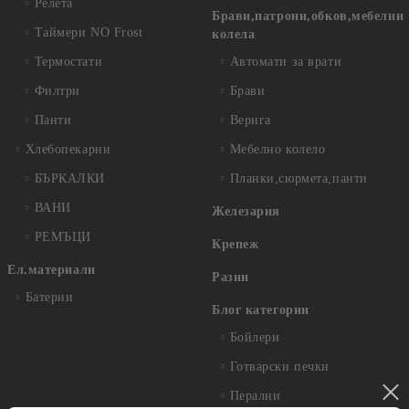
Релета
Брави,патрони,обков,мебелни
Таймери NO Frost
колела
Термостати
Автомати за врати
Филтри
Брави
Панти
Верига
Хлебопекарни
Мебелно колело
БЪРКАЛКИ
Планки,сюрмета,панти
ВАНИ
Железария
РЕМЪЦИ
Крепеж
Ел.материали
Разни
Батерии
Блог категории
Бойлери
Готварски печки
Перални