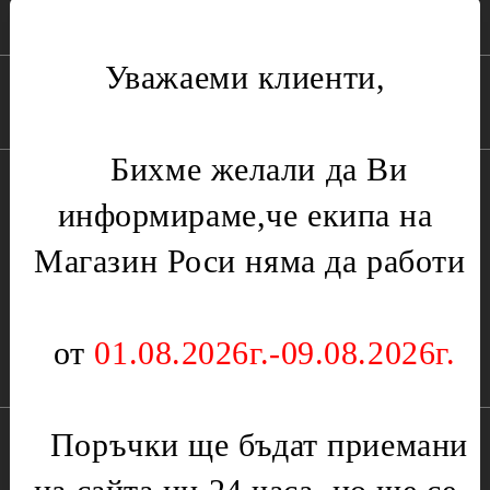
Хладилници
Уважаеми клиенти,
Бързи връзки:
Бихме желали да Ви
Начало
Чести Въпроси
Лични Данни
информираме,че екипа на
Връщания /
Регистрация
Контакт
Рекламации
Магазин Роси няма да работи
Търсене
За нас
Условия
Вход
от
01.08.2026г.-09.08.2026г.
Информация за контакти:
Имейл:
sales@rosi-995.com
Поръчки ще бъдат приемани
Телефон:
0888233439