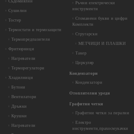
Съдомиялни
Ръчни електрически
инструменти
Сушилни
Стоманени букви и цифри
Тостер
Комплекти
Термостати и термозащити
Стругарски
Термопредпазители
МЕТЧИЦИ И ПЛАШКИ
Фритюрници
Такер
Нагреватели
Циркуляр
Терморегулатори
Кондензатори
Хладилници
Кондензатори
Бутони
Отоплителни уреди
Вентилатори
Графитни четки
Дръжки
Графитни четки за перални
Крушки
Електро
Нагреватели
инструменти,прахосмукачки