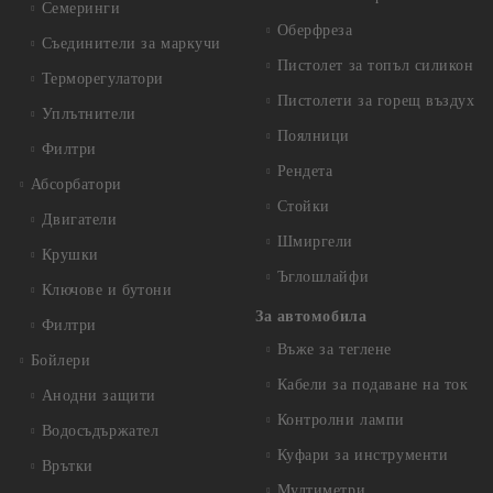
Семеринги
Оберфреза
Съединители за маркучи
Пистолет за топъл силикон
Терморегулатори
Пистолети за горещ въздух
Уплътнители
Поялници
Филтри
Рендета
Абсорбатори
Стойки
Двигатели
Шмиргели
Крушки
Ъглошлайфи
Ключове и бутони
За автомобила
Филтри
Въже за теглене
Бойлери
Кабели за подаване на ток
Анодни защити
Контролни лампи
Водосъдържател
Куфари за инструменти
Врътки
Мултиметри