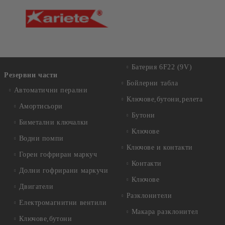
Батерия 6F22 (9V)
Резервни части
Бойлерни табла
Автоматични перални
Ключове,бутони,релета
Амортисьори
Бутони
Биметални ключалки
Ключове
Водни помпи
Ключове и контакти
Горен гофриран маркуч
Контакти
Долни гофрирани маркучи
Ключове
Двигатели
Разклонители
Електромагнитни вентили
Макара разклонител
Ключове,бутони