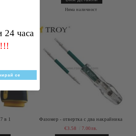
Няма наличност
 24 часа
!!!
7 в 1
Фазомер - отвертка с два накрайника
€3.58
7.00лв.