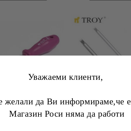
Уважаеми клиенти,
желали да Ви информираме,че е
 плоска SB 0.6х 4.00х100 мм
Отвертка с обръщаем н
Магазин Роси няма да работи
€1.74
3.40лв.
€3.07
6.00лв.