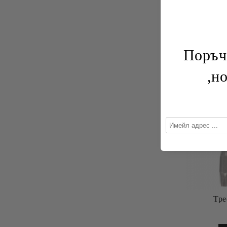
Поръчки
,н
Тре