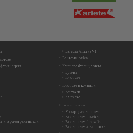
ри
Батерия 6F22 (9V)
Бойлерни табла
лотове
 фурни,перки
Ключове,бутони,релета
Бутони
Ключове
Ключове и контакти
Контакти
ни
Ключове
Разклонители
Макара разклонител
и
Разклонител с кабел
и и термоограничители
Разклонител без кабел
Разклонители със защита