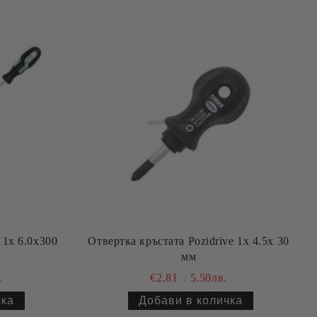
 1х 6.0х300
Отвертка кръстата Pozidrive 1х 4.5х 30
мм
.
€2.81
5.50лв.