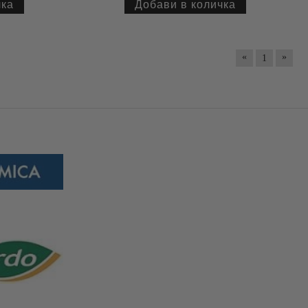
«
»
1