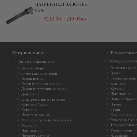
НАГРЕВАТЕЛ ЗА КОТЕЛ
6KW
€112.00
219.05лв.
Резервни части
Терморегулато
Печки,фурни и п
Автоматични перални
Вентилатори за
Амортисьори
Врътки
Биметални ключалки
Газови детайли
Водни помпи
Ключове
Горен гофриран маркуч
Крушки
Долни гофрирани маркучи
Нагреватели
Двигатели
Панти и пружи
Електромагнитни вентили
Плочи
Ключове,бутони
Разни
Ключалки
Скари,решетки
Люкове и рамки
Стъкла за фурн
Маншони /уплътнител за люк/
Терморегулатор
Маркучи
Уплътнители
Нагреватели
Часовници
Ниворегулатори