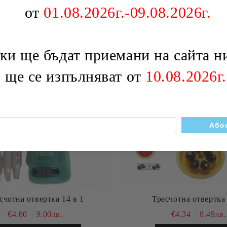
от
01.08.2026г.-09.08.2026г.
 ще бъдат приемани на сайта ни
о ще се изпълняват от
10.08.2026г.
счотна отвертка 14 в 1
Тресчотна отвертка 
€4.60
9.00лв.
€4.34
8.49лв.