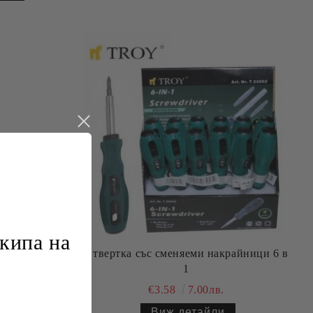
кипа на
Отвертка със сменяеми накрайници 6 в
акрайник
1
€3.58
7.00лв.
Виж детайли