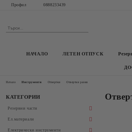
Профил
0888233439
НАЧАЛО
ЛЕТЕН ОТПУСК
Резер
ДО
Начало
Инструменти
Отвертки
Отвертки разни
Отвер
КАТЕГОРИИ
Резервни части
Автоматични перални
Ел.материали
Амортисьори
Абсорбатори
Батерии
Електрически инструменти