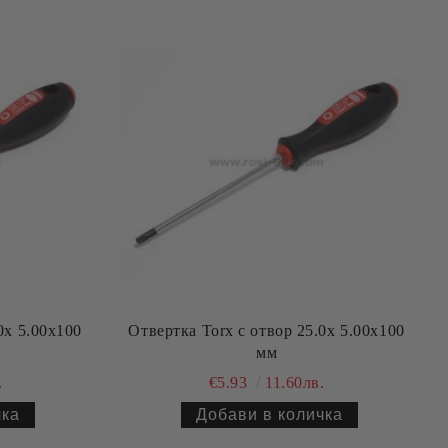
0х 5.00х100
Отвертка Torx с отвор 25.0х 5.00х100
мм
.
€5.93
11.60лв.