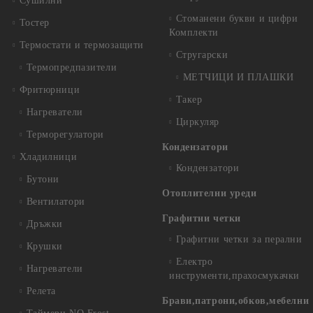
Сушилни
Стоманени букви и цифри
Тостер
Комплекти
Термостати и термозащити
Стругарски
Термопредпазители
МЕТЧИЦИ И ПЛАШКИ
Фритюрници
Такер
Нагреватели
Циркуляр
Терморегулатори
Кондензатори
Хладилници
Кондензатори
Бутони
Отоплителни уреди
Вентилатори
Графитни четки
Дръжки
Графитни четки за перални
Крушки
Електро
Нагреватели
инструменти,прахосмукачки
Релета
Брави,патрони,обков,мебелни