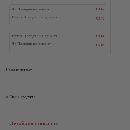
До Пловдив на цена от
€3.62
Извън Пловдив на цена от
€3.77
Извън Пловдив на цена от
€5.04
До Пловдив на цена от
€5.04
Няма наличност
Добави в желани
Оцени продукта
Детайлно описание