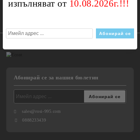
изпълняват от
10.08.2026г.!!!
Ние работим с
Абонирай се за нашия бюлетин
sales@rosi-995.com
0888233439