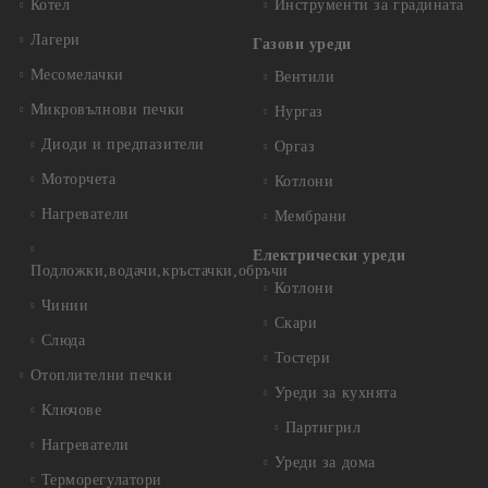
Котел
Инструменти за градината
Лагери
Газови уреди
Месомелачки
Вентили
Микровълнови печки
Нургаз
Диоди и предпазители
Оргаз
Моторчета
Котлони
Нагреватели
Мембрани
Електрически уреди
Подложки,водачи,кръстачки,обръчи
Котлони
Чинии
Скари
Слюда
Тостери
Отоплителни печки
Уреди за кухнята
Ключове
Партигрил
Нагреватели
Уреди за дома
Терморегулатори