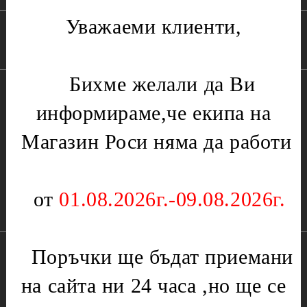
Уважаеми клиенти,
Бързи връзки:
Бихме желали да Ви
Начало
Чести Въпроси
Лични Данни
информираме,че екипа на
Връщания /
Регистрация
Контакт
Рекламации
Магазин Роси няма да работи
Търсене
За нас
Условия
Вход
от
01.08.2026г.-09.08.2026г.
Информация за контакти:
Имейл:
sales@rosi-995.com
Поръчки ще бъдат приемани
Телефон:
0888233439
на сайта ни 24 часа ,но ще се
Телефон:
0888233439