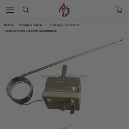
Начало
Резервни части
Печки,фурни и плотове
Терморегулатори и термоограничители