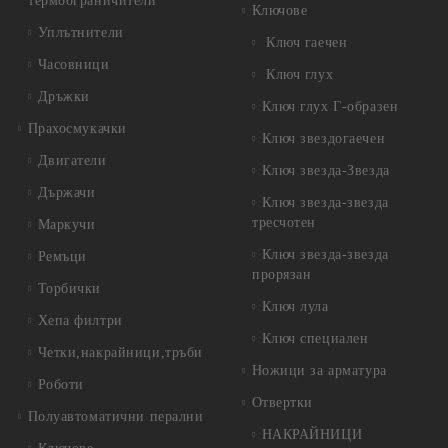
термоограничители
Ключове
Уплътнители
Ключ гаечен
Часовници
Ключ глух
Дръжки
Ключ глух Г-образен
Прахосмукачки
Ключ звездогаечен
Двигатели
Ключ звезда-Звезда
Държачи
Ключ звезда-звезда
тресчотен
Маркучи
Ключ звезда-звезда
Ремъци
прорязан
Торбички
Ключ лула
Хепа филтри
Ключ специален
Четки,накрайници,тръби
Ножици за арматура
Роботи
Отвертки
Полуавтоматични перални
НАКРАЙНИЦИ