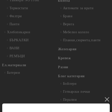
Таймери NO Frost
колела
Термостати
Автомати за врати
Филтри
Брави
Панти
Верига
Хлебопекарни
Мебелно колело
БЪРКАЛКИ
Планки,сюрмета,панти
ВАНИ
Железария
РЕМЪЦИ
Крепеж
Ел.материали
Разни
Батерии
Блог категории
Бойлери
Готварски печки
Перални
Хладилници