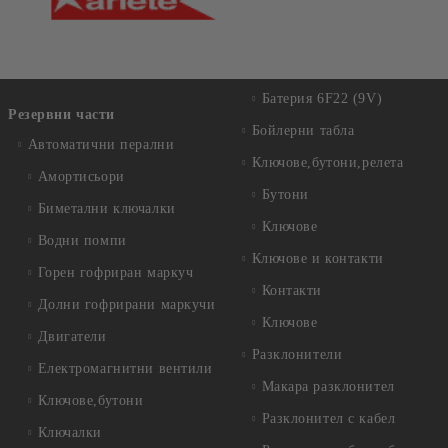
Батерия 6F22 (9V)
Резервни части
Бойлерни табла
Автоматични перални
Ключове,бутони,релета
Амортисьори
Бутони
Биметални ключалки
Ключове
Водни помпи
Ключове и контакти
Горен гофриран маркуч
Контакти
Долни гофрирани маркучи
Ключове
Двигатели
Разклонители
Електромагнитни вентили
Макара разклонител
Ключове,бутони
Разклонител с кабел
Ключалки