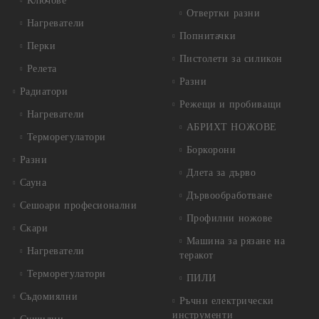
Ключове
Отвертки разни
Нагреватели
Попнитачки
Перки
Пистолети за силикон
Релета
Разни
Радиатори
Режещи и пробиващи
Нагреватели
АБРИХТ НОЖОВЕ
Терморегулатори
Боркорони
Разни
Длета за дърво
Сауна
Дървообработване
Сешоари професионални
Профилни ножове
Скари
Машина за рязане на
Нагреватели
теракот
Терморегулатори
ПИЛИ
Съдомиялни
Ръчни електрически
инструменти