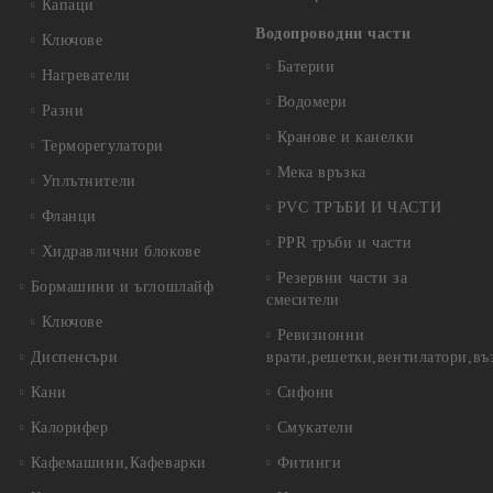
Капаци
Водопроводни части
Ключове
Батерии
Нагреватели
Водомери
Разни
Кранове и канелки
Терморегулатори
Мека връзка
Уплътнители
PVC ТРЪБИ И ЧАСТИ
Фланци
PPR тръби и части
Хидравлични блокове
Резервни части за
Бормашини и ъглошлайф
смесители
Ключове
Ревизионни
Диспенсъри
врати,решетки,вентилатори,въ
Кани
Сифони
Калорифер
Смукатели
Кафемашини,Кафеварки
Фитинги