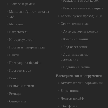
Разклонител без кабел
Люкове и рамки
Разклонители със защита
Маншони /уплътнител за
Кабели,букси,преходници
люк/
Осветителни тела
Маркучи
Акумулаторни фенери
Нагреватели
Къмпинг лампи
Ниворегулатори
Лед осветление
Носачи и лагерни тела
Луминисцентно
Панти
осветление
Прегради за барабан
Подвижна лампа
Програматори
Електрически инструменти
Разни
Акумулаторни бормашини
Ремъчни шайби
Бормашина
Ремъци
Лентов шлайф
Семеринги
Оберфреза