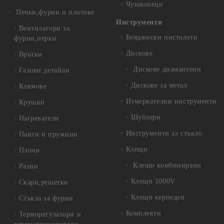
Чушкопеци
Печки,фурни и плотове
Инструменти
Вентилатори за
Бояджиски пистолети
фурни,перки
Дискове
Врътки
Дискове диамантени
Газови детайли
Дискове за метал
Ключове
Измервателни инструменти
Крушки
Шублери
Нагреватели
Инструменти за стъкло
Панти и пружини
Клещи
Плочи
Клещи комбинирани
Разни
Клещи 1000V
Скари,решетки
Клещи керпеден
Стъкла за фурни
Комплекти
Терморегулатори и