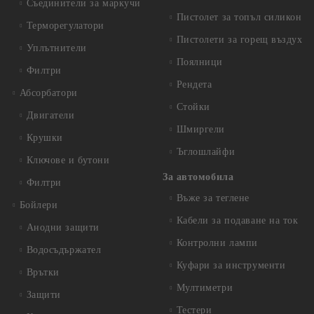
Съединители за маркучи
Пистолет за топъл силикон
Терморегулатори
Пистолети за горещ въздух
Уплътнители
Поялници
Филтри
Рендета
Абсорбатори
Стойки
Двигатели
Шмиргели
Крушки
Ъглошлайфи
Ключове и бутони
За автомобила
Филтри
Въже за теглене
Бойлери
Кабели за подаване на ток
Анодни защити
Контролни лампи
Водосъдържател
Куфари за инструменти
Врътки
Мултиметри
Защити
Тестери