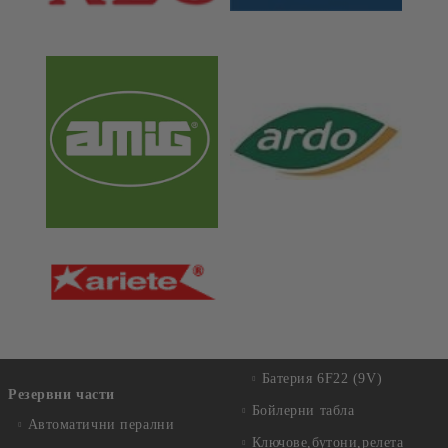
Батерия 6F22 (9V)
Резервни части
Бойлерни табла
Автоматични перални
Ключове,бутони,релета