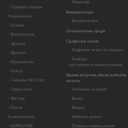
Циркуляр
Терморегулатори
Кондензатори
Хладилници
Кондензатори
Бутони
Отоплителни уреди
Вентилатори
Графитни четки
Дръжки
Графитни четки за перални
Крушки
Електро
Нагреватели
инструменти,прахосмукачки
Релета
Брави,патрони,обков,мебелни
Таймери NO Frost
колела
Термостати
Автомати за врати
Филтри
Брави
Панти
Верига
Хлебопекарни
Мебелно колело
БЪРКАЛКИ
Планки,сюрмета,панти