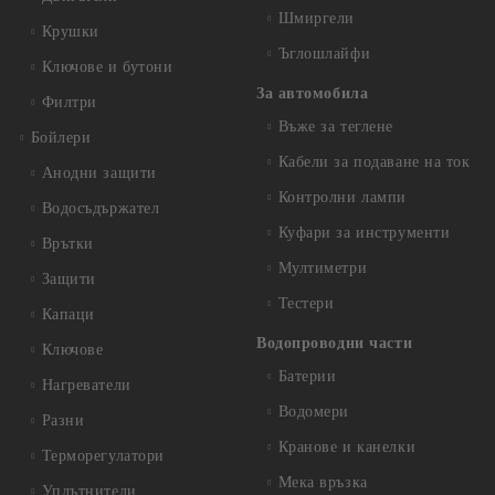
Шмиргели
Крушки
Ъглошлайфи
Ключове и бутони
За автомобила
Филтри
Въже за теглене
Бойлери
Кабели за подаване на ток
Анодни защити
Контролни лампи
Водосъдържател
Куфари за инструменти
Врътки
Мултиметри
Защити
Тестери
Капаци
Водопроводни части
Ключове
Батерии
Нагреватели
Водомери
Разни
Кранове и канелки
Терморегулатори
Мека връзка
Уплътнители