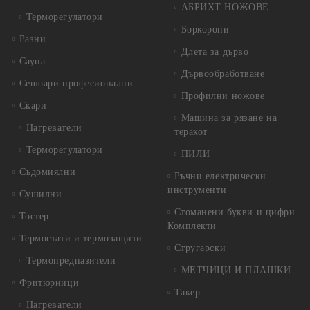
АБРИХТ НОЖОВЕ
Терморегулатори
Боркорони
Разни
Длета за дърво
Сауна
Дървообработване
Сешоари професионални
Профилни ножове
Скари
Машина за рязане на
Нагреватели
теракот
Терморегулатори
ПИЛИ
Съдомиялни
Ръчни електрически
инструменти
Сушилни
Стоманени букви и цифри
Тостер
Комплекти
Термостати и термозащити
Стругарски
Термопредпазители
МЕТЧИЦИ И ПЛАШКИ
Фритюрници
Такер
Нагреватели