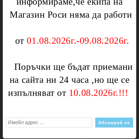
информираме,че екипа на
Дискове за метал
Ключове
Измервателни инструменти
Крушки
Магазин Роси няма да работи
Шублери
Нагреватели
Инструменти за стъкло
Панти и пружини
от
01.08.2026г.-09.08.2026г.
Клещи
Плочи
Клещи комбинирани
Разни
Клещи 1000V
Скари,решетки
Поръчки ще бъдат приемани
Клещи керпеден
Стъкла за фурни
на сайта ни 24 часа ,но ще се
Комплекти
Терморегулатори и
термоограничители
изпълняват от
10.08.2026г.!!!
Ключове
Уплътнители
Ключ гаечен
Часовници
Ключ глух
Дръжки
Ключ глух Г-образен
Прахосмукачки
Ключ звездогаечен
Двигатели