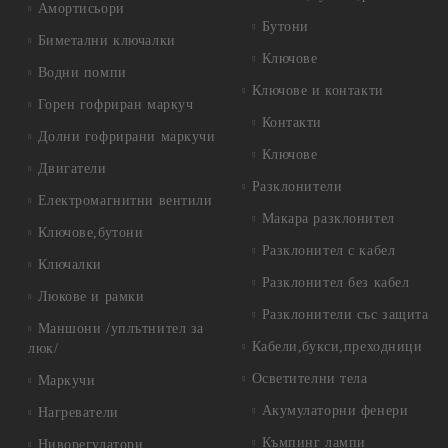
Амортисьори
Бутони
Биметални ключалки
Ключове
Водни помпи
Ключове и контакти
Горен гофриран маркуч
Контакти
Долни гофрирани маркучи
Ключове
Двигатели
Разклонители
Електромагнитни вентили
Макара разклонител
Ключове,бутони
Разклонител с кабел
Ключалки
Разклонител без кабел
Люкове и рамки
Разклонители със защита
Маншони /уплътнител за
Кабели,букси,преходници
люк/
Осветителни тела
Маркучи
Акумулаторни фенери
Нагреватели
Къмпинг лампи
Ниворегулатори