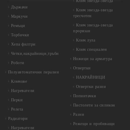
Ключ звезда-Звезда
Държачи
Ключ звезда-звезда
тресчотен
Маркучи
Ключ звезда-звезда
Ремъци
прорязан
Торбички
Ключ лула
Хепа филтри
Ключ специален
Четки,накрайници,тръби
Ножици за арматура
Роботи
Отвертки
Полуавтоматични перални
НАКРАЙНИЦИ
Ключове
Отвертки разни
Нагреватели
Попнитачки
Перки
Пистолети за силикон
Релета
Разни
Радиатори
Режещи и пробиващи
Нагреватели