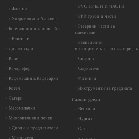
PVC ТРЪБИ И ЧАСТИ
Фланци
PPR тръби и части
Хидравлични блокове
Резервни части за
Бормашини и ъглошлайф
смесители
Ключове
Ревизионни
Диспенсъри
врати,решетки,вентилатори,въ
Кани
Сифони
Калорифер
Смукатели
Кафемашини,Кафеварки
Фитинги
Котел
Инструменти за градината
Лагери
Газови уреди
Месомелачки
Вентили
Микровълнови печки
Нургаз
Диоди и предпазители
Оргаз
Моторчета
Котлони