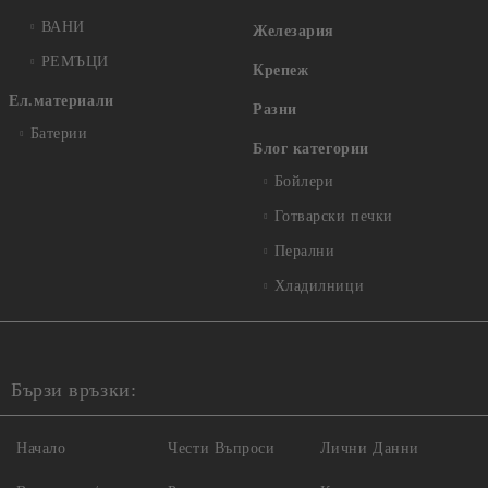
ВАНИ
Железария
РЕМЪЦИ
Крепеж
Ел.материали
Разни
Батерии
Блог категории
Бойлери
Готварски печки
Перални
Хладилници
Бързи връзки:
Начало
Чести Въпроси
Лични Данни