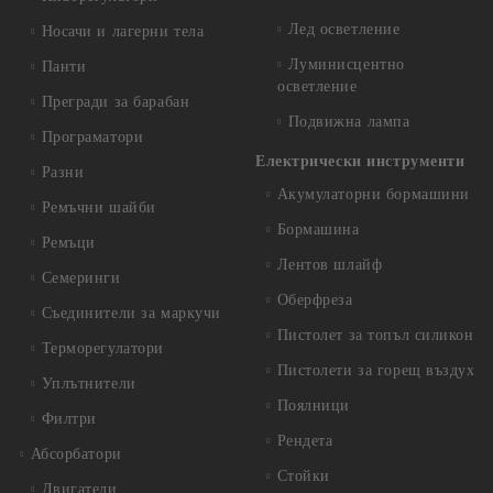
Лед осветление
Носачи и лагерни тела
Луминисцентно
Панти
осветление
Прегради за барабан
Подвижна лампа
Програматори
Електрически инструменти
Разни
Акумулаторни бормашини
Ремъчни шайби
Бормашина
Ремъци
Лентов шлайф
Семеринги
Оберфреза
Съединители за маркучи
Пистолет за топъл силикон
Терморегулатори
Пистолети за горещ въздух
Уплътнители
Поялници
Филтри
Рендета
Абсорбатори
Стойки
Двигатели