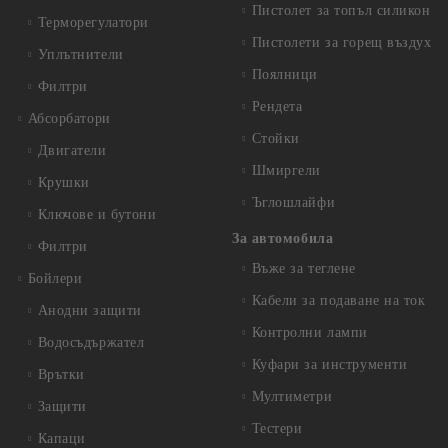
Пистолет за топъл силикон
Терморегулатори
Пистолети за горещ въздух
Уплътнители
Поялници
Филтри
Рендета
Абсорбатори
Стойки
Двигатели
Шмиргели
Крушки
Ъглошлайфи
Ключове и бутони
За автомобила
Филтри
Въже за теглене
Бойлери
Кабели за подаване на ток
Анодни защити
Контролни лампи
Водосъдържател
Куфари за инструменти
Врътки
Мултиметри
Защити
Тестери
Капаци