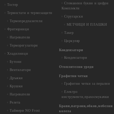
Стоманени букви и цифри
Тостер
Комплекти
Термостати и термозащити
Стругарски
Термопредпазители
МЕТЧИЦИ И ПЛАШКИ
Фритюрници
Такер
Нагреватели
Циркуляр
Терморегулатори
Кондензатори
Хладилници
Кондензатори
Бутони
Отоплителни уреди
Вентилатори
Графитни четки
Дръжки
Графитни четки за перални
Крушки
Електро
Нагреватели
инструменти,прахосмукачки
Релета
Брави,патрони,обков,мебелни
Таймери NO Frost
колела