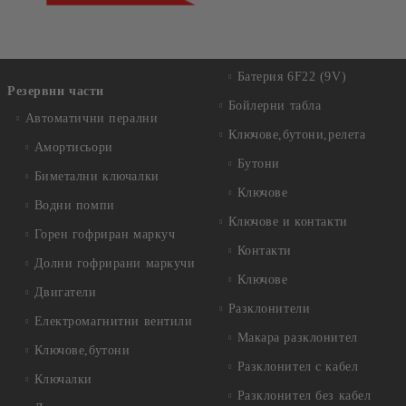
Батерия 6F22 (9V)
Резервни части
Бойлерни табла
Автоматични перални
Ключове,бутони,релета
Амортисьори
Бутони
Биметални ключалки
Ключове
Водни помпи
Ключове и контакти
Горен гофриран маркуч
Контакти
Долни гофрирани маркучи
Ключове
Двигатели
Разклонители
Електромагнитни вентили
Макара разклонител
Ключове,бутони
Разклонител с кабел
Ключалки
Разклонител без кабел