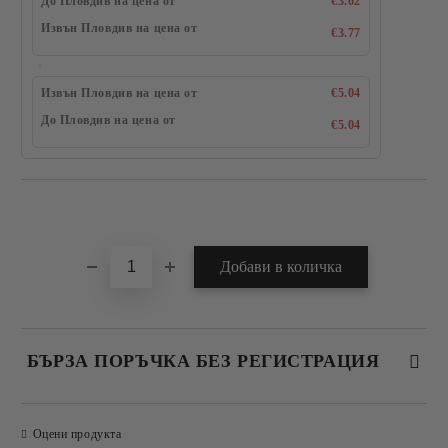
До Пловдив на цена от
€3.62
Извън Пловдив на цена от
€3.77
Извън Пловдив на цена от
€5.04
До Пловдив на цена от
€5.04
Добави в желани
БЪРЗА ПОРЪЧКА БЕЗ РЕГИСТРАЦИЯ
САМО ПОПЪЛНЕТЕ 4 ПОЛЕТА
Оцени продукта