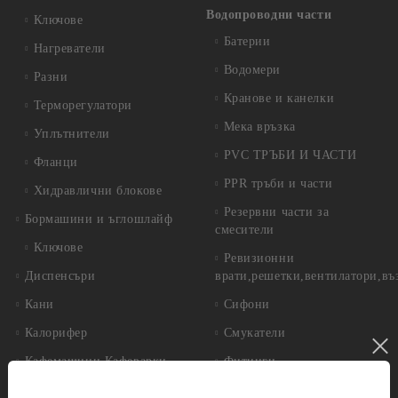
Водопроводни части
Ключове
Батерии
Нагреватели
Водомери
Разни
Кранове и канелки
Терморегулатори
Мека връзка
Уплътнители
PVC ТРЪБИ И ЧАСТИ
Фланци
PPR тръби и части
Хидравлични блокове
Резервни части за
Бормашини и ъглошлайф
смесители
Ключове
Ревизионни
Диспенсъри
врати,решетки,вентилатори,въ
Кани
Сифони
Калорифер
Смукатели
Кафемашини,Кафеварки
Фитинги
Котел
Инструменти за градината