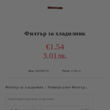
Филтър за хладилник
€1.54
3.01лв.
Код:
SKU000726
Тегло:
0.500
кг
Филтър за хладилник - Универсален Филтър..
Ориентировъчни цени за доставка