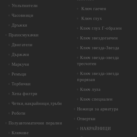
Уплътнители
Ключ гаечен
Часовници
Ключ глух
Дръжки
Ключ глух Г-образен
Прахосмукачки
Ключ звездогаечен
Двигатели
Ключ звезда-Звезда
Държачи
Ключ звезда-звезда
тресчотен
Маркучи
Ключ звезда-звезда
Ремъци
прорязан
Торбички
Ключ лула
Хепа филтри
Ключ специален
Четки,накрайници,тръби
Ножици за арматура
Роботи
Отвертки
Полуавтоматични перални
НАКРАЙНИЦИ
Ключове