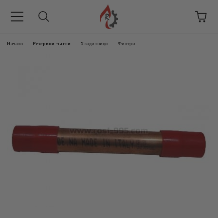
Начало
Резервни части
Хладилници
Филтри