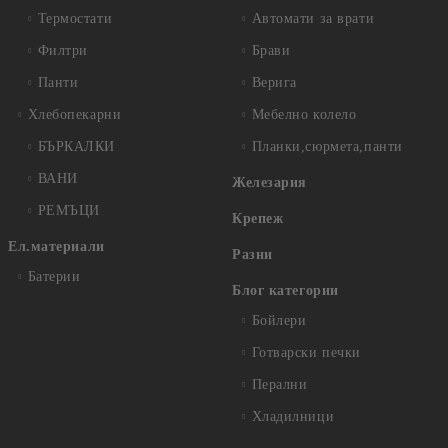
Термостати
Автомати за врати
Филтри
Брави
Панти
Верига
Хлебопекарни
Мебелно колело
БЪРКАЛКИ
Планки,сюрмета,панти
ВАНИ
Железария
РЕМЪЦИ
Крепеж
Ел.материали
Разни
Батерии
Блог категории
Бойлери
Готварски печки
Перални
Хладилници