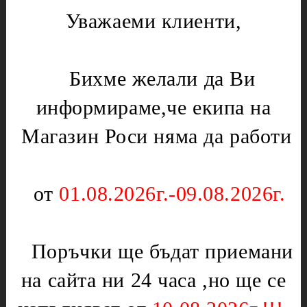
Уважаеми клиенти,
Лагери
Газови уреди
Месомелачки
Вентили
Микровълнови печки
Нургаз
Бихме желали да Ви
Диоди и предпазители
Оргаз
информираме,че екипа на
Моторчета
Котлони
Нагреватели
Мембрани
Магазин Роси няма да работи
Електрически уреди
Подложки,водачи,кръстачки,обръчи
Котлони
Чинии
от
01.08.2026г.-09.08.2026г.
Скари
Слюда
Тостери
Отоплителни печки
Уреди за кухнята
Поръчки ще бъдат приемани
Ключове
Партигрил
Нагреватели
на сайта ни 24 часа ,но ще се
Уреди за дома
Терморегулатори
Чушкопеци