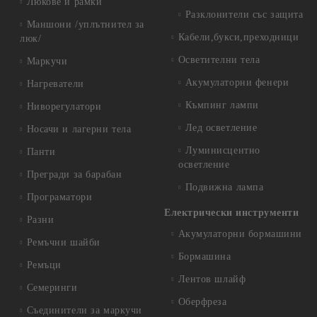
Люкове и рамки
Разклонители със защита
Маншони /уплътнител за
Кабели,букси,преходници
люк/
Осветителни тела
Маркучи
Акумулаторни фенери
Нагреватели
Къмпинг лампи
Ниворегулатори
Лед осветление
Носачи и лагерни тела
Луминисцентно
Панти
осветление
Прегради за барабан
Подвижна лампа
Програматори
Електрически инструменти
Разни
Акумулаторни бормашини
Ремъчни шайби
Бормашина
Ремъци
Лентов шлайф
Семеринги
Оберфреза
Съединители за маркучи