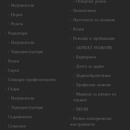
Отвертки разни
Нагреватели
Попнитачки
Перки
Пистолети за силикон
Релета
Разни
Радиатори
Режещи и пробиващи
Нагреватели
АБРИХТ НОЖОВЕ
Терморегулатори
Боркорони
Разни
Длета за дърво
Сауна
Дървообработване
Сешоари професионални
Профилни ножове
Скари
Машина за рязане на
Нагреватели
теракот
Терморегулатори
ПИЛИ
Съдомиялни
Ръчни електрически
инструменти
Сушилни