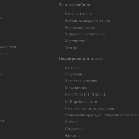
За автомобила
Въже за теглене
ри
Кабели за подаване на ток
Контролни лампи
Куфари за инструменти
Мултиметри
рмозащити
Тестери
тели
Водопроводни части
Батерии
ри
Водомери
Кранове и канелки
Мека връзка
PVC ТРЪБИ И ЧАСТИ
PPR тръби и части
Резервни части за смесители
Ревизионни врати,решетки,вентилатори,в
ost
Сифони
Смукатели
Фитинги