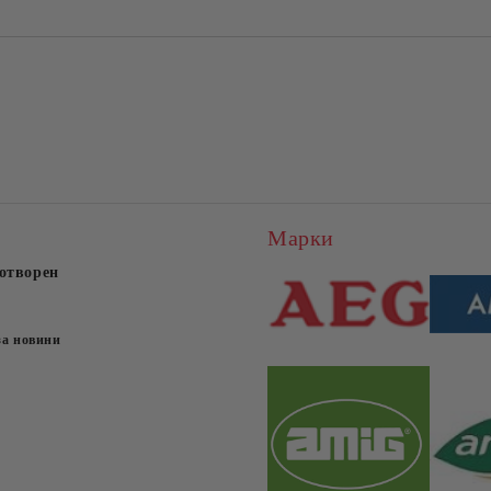
Марки
отворен
за новини