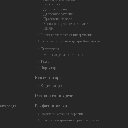
Боркорони
Длета за дърво
Дървообработване
Профилни ножове
Машина за рязане на теракот
ПИЛИ
Ръчни електрически инструменти
Стоманени букви и цифри Комплекти
Стругарски
МЕТЧИЦИ И ПЛАШКИ
Такер
Циркуляр
Кондензатори
Кондензатори
Отоплителни уреди
Графитни четки
ъздуховоди
Графитни четки за перални
Електро инструменти,прахосмукачки