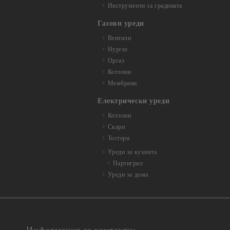
Инструменти за градината
Газови уреди
Вентили
Нургаз
Оргаз
Котлони
Мембрани
Електрически уреди
Котлони
Скари
Тостери
Уреди за кухнята
Партигрил
Уреди за дома