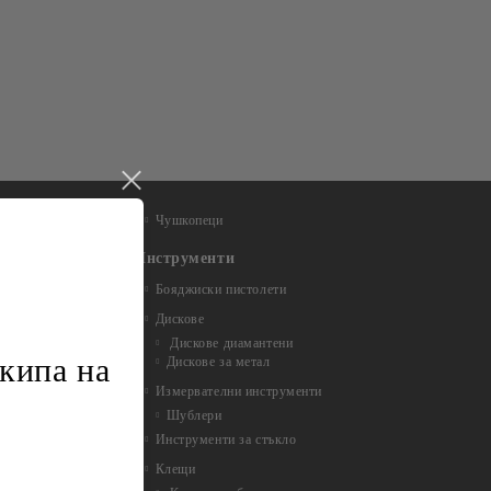
Чушкопеци
Инструменти
Бояджиски пистолети
Дискове
Дискове диамантени
кипа на
Дискове за метал
Измервателни инструменти
Шублери
Инструменти за стъкло
Клещи