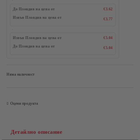
До Пловдив на цена от
€3.62
Извън Пловдив на цена от
€3.77
Извън Пловдив на цена от
€5.04
До Пловдив на цена от
€5.04
Няма наличност
Добави в желани
Оцени продукта
Детайлно описание