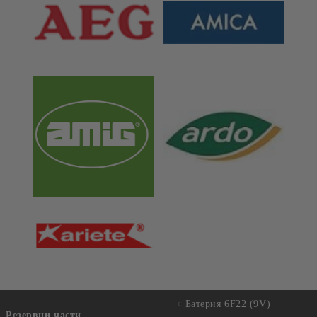
Батерия 6F22 (9V)
Резервни части