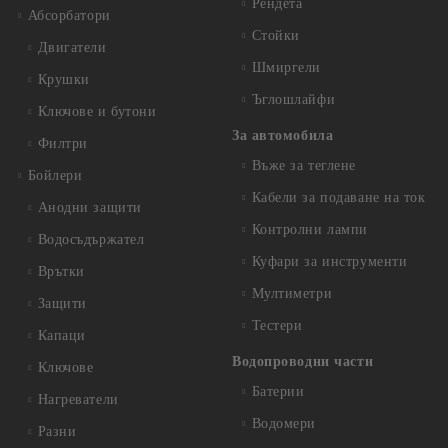
Рендета
Абсорбатори
Стойки
Двигатели
Шмиргели
Крушки
Ъглошлайфи
Ключове и бутони
За автомобила
Филтри
Въже за теглене
Бойлери
Кабели за подаване на ток
Анодни защити
Контролни лампи
Водосъдържател
Куфари за инструменти
Врътки
Мултиметри
Защити
Тестери
Капаци
Водопроводни части
Ключове
Батерии
Нагреватели
Водомери
Разни