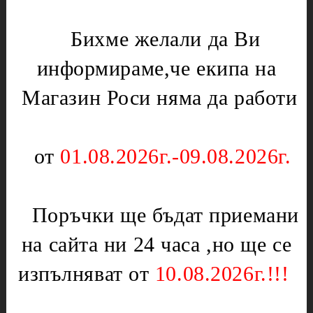
Диоди и предпазители
Оргаз
Бихме желали да Ви
Моторчета
Котлони
Нагреватели
Мембрани
информираме,че екипа на
Електрически уреди
Магазин Роси няма да работи
Подложки,водачи,кръстачки,обръчи
Котлони
Чинии
Скари
Слюда
Тостери
от
01.08.2026г.-09.08.2026г.
Отоплителни печки
Уреди за кухнята
Ключове
Партигрил
Нагреватели
Поръчки ще бъдат приемани
Уреди за дома
Терморегулатори
Чушкопеци
на сайта ни 24 часа ,но ще се
Печки,фурни и плотове
Инструменти
изпълняват от
10.08.2026г.!!!
Вентилатори за
Бояджиски пистолети
фурни,перки
Дискове
Врътки