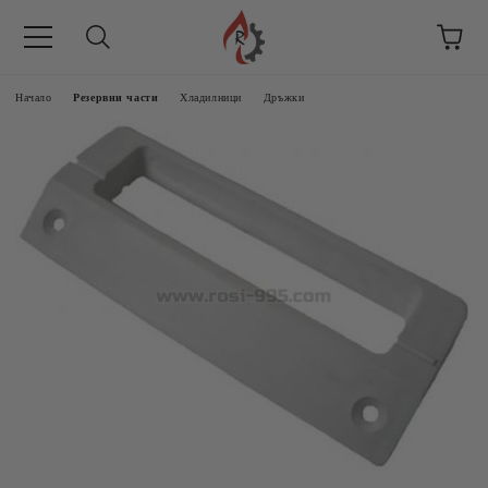
Начало
Резервни части
Хладилници
Дръжки