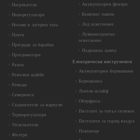
Акумулаторни фенери
Нагреватели
Къмпинг лампи
Ниворегулатори
Лед осветление
Носачи и лагерни тела
Луминисцентно
Панти
осветление
Прегради за барабан
Подвижна лампа
Програматори
Електрически инструменти
Разни
Акумулаторни бормашини
Ремъчни шайби
Бормашина
Ремъци
Лентов шлайф
Семеринги
Оберфреза
Съединители за маркучи
Пистолет за топъл силикон
Терморегулатори
Пистолети за горещ въздух
Уплътнители
Поялници
Филтри