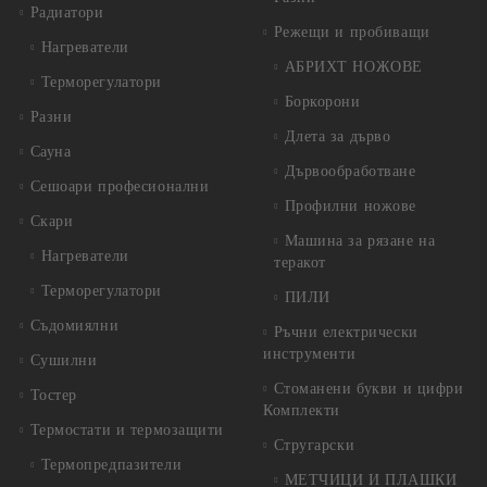
Радиатори
Режещи и пробиващи
Нагреватели
АБРИХТ НОЖОВЕ
Терморегулатори
Боркорони
Разни
Длета за дърво
Сауна
Дървообработване
Сешоари професионални
Профилни ножове
Скари
Машина за рязане на
Нагреватели
теракот
Терморегулатори
ПИЛИ
Съдомиялни
Ръчни електрически
инструменти
Сушилни
Стоманени букви и цифри
Тостер
Комплекти
Термостати и термозащити
Стругарски
Термопредпазители
МЕТЧИЦИ И ПЛАШКИ