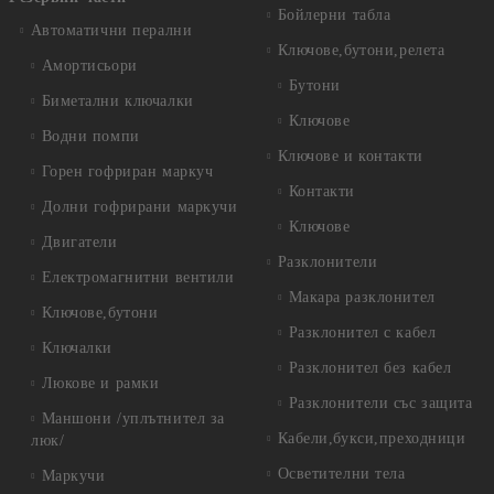
Бойлерни табла
Автоматични перални
Ключове,бутони,релета
Амортисьори
Бутони
Биметални ключалки
Ключове
Водни помпи
Ключове и контакти
Горен гофриран маркуч
Контакти
Долни гофрирани маркучи
Ключове
Двигатели
Разклонители
Електромагнитни вентили
Макара разклонител
Ключове,бутони
Разклонител с кабел
Ключалки
Разклонител без кабел
Люкове и рамки
Разклонители със защита
Маншони /уплътнител за
Кабели,букси,преходници
люк/
Осветителни тела
Маркучи