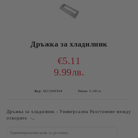
Дръжка за хладилник
€5.11
9.99лв.
Код:
SKU200FR48
Тегло:
0.100
кг
Дръжка за хладилник - Универсална Разстояние между
отворите -..
Ориентировъчни цени за доставка