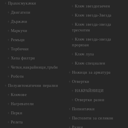
Прахосмукачки
Ключ звездогаечен
Двигатели
Ключ звезда-Звезда
Държачи
Ключ звезда-звезда
тресчотен
Маркучи
Ключ звезда-звезда
Ремъци
прорязан
Торбички
Ключ лула
Хепа филтри
Ключ специален
Четки,накрайници,тръби
Ножици за арматура
Роботи
Отвертки
Полуавтоматични перални
НАКРАЙНИЦИ
Ключове
Отвертки разни
Нагреватели
Попнитачки
Перки
Пистолети за силикон
Релета
Разни