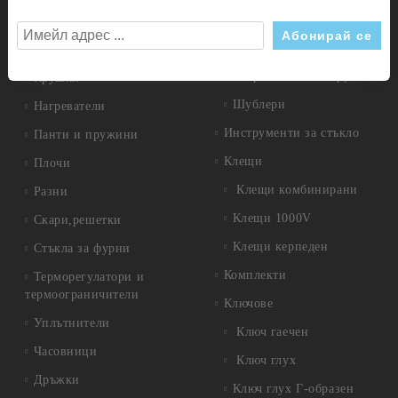
Дискове диамантени
Газови детайли
Дискове за метал
Ключове
Измервателни инструменти
Крушки
Шублери
Нагреватели
Инструменти за стъкло
Панти и пружини
Клещи
Плочи
Клещи комбинирани
Разни
Клещи 1000V
Скари,решетки
Клещи керпеден
Стъкла за фурни
Комплекти
Терморегулатори и
термоограничители
Ключове
Уплътнители
Ключ гаечен
Часовници
Ключ глух
Дръжки
Ключ глух Г-образен