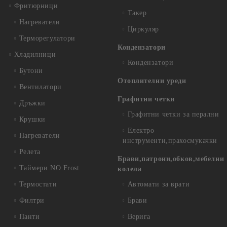
Фритюрници
Такер
Нагреватели
Циркуляр
Терморегулатори
Кондензатори
Хладилници
Кондензатори
Бутони
Отоплителни уреди
Вентилатори
Графитни четки
Дръжки
Графитни четки за перални
Крушки
Електро
Нагреватели
инструменти,прахосмукачки
Релета
Брави,патрони,обков,мебелни
Таймери NO Frost
колела
Термостати
Автомати за врати
Филтри
Брави
Панти
Верига