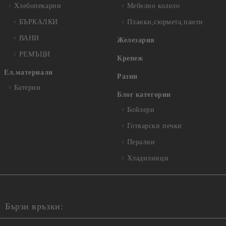
Хлебопекарни
Мебелно колело
БЪРКАЛКИ
Планки,сюрмета,панти
ВАНИ
Железария
РЕМЪЦИ
Крепеж
Ел.материали
Разни
Батерии
Блог категории
Бойлери
Готварски печки
Перални
Хладилници
Бързи връзки: