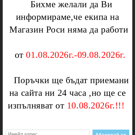
Бихме желали да Ви
Нагреватели
Мембрани
Електрически уреди
информираме,че екипа на
Подложки,водачи,кръстачки,обръчи
Котлони
Магазин Роси няма да работи
Чинии
Скари
Слюда
Тостери
Отоплителни печки
Уреди за кухнята
от
01.08.2026г.-09.08.2026г.
Ключове
Партигрил
Нагреватели
Уреди за дома
Терморегулатори
Поръчки ще бъдат приемани
Чушкопеци
Печки,фурни и плотове
на сайта ни 24 часа ,но ще се
Инструменти
Вентилатори за
Бояджиски пистолети
фурни,перки
изпълняват от
10.08.2026г.!!!
Дискове
Врътки
Дискове диамантени
Газови детайли
Дискове за метал
Ключове