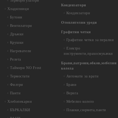
Терморегулатори
Кондензатори
Хладилници
Кондензатори
Бутони
Отоплителни уреди
Вентилатори
Графитни четки
Дръжки
Графитни четки за перални
Крушки
Електро
Нагреватели
инструменти,прахосмукачки
Релета
Брави,патрони,обков,мебелни
Таймери NO Frost
колела
Термостати
Автомати за врати
Филтри
Брави
Панти
Верига
Хлебопекарни
Мебелно колело
БЪРКАЛКИ
Планки,сюрмета,панти