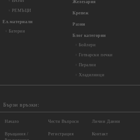
ВАНИ
Железария
РЕМЪЦИ
Крепеж
Ел.материали
Разни
Батерии
Блог категории
Бойлери
Готварски печки
Перални
Хладилници
Бързи връзки:
Начало
Чести Въпроси
Лични Данни
Връщания /
Регистрация
Контакт