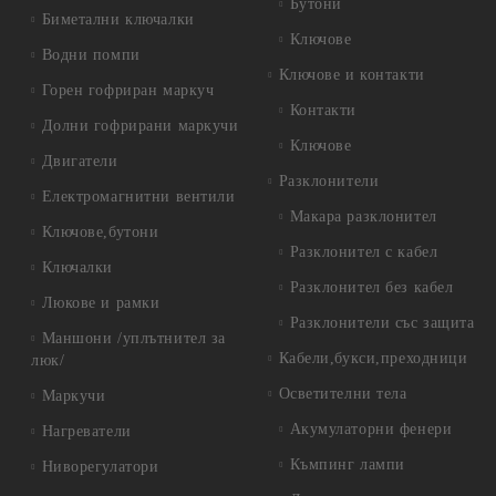
Бутони
Биметални ключалки
Ключове
Водни помпи
Ключове и контакти
Горен гофриран маркуч
Контакти
Долни гофрирани маркучи
Ключове
Двигатели
Разклонители
Електромагнитни вентили
Макара разклонител
Ключове,бутони
Разклонител с кабел
Ключалки
Разклонител без кабел
Люкове и рамки
Разклонители със защита
Маншони /уплътнител за
Кабели,букси,преходници
люк/
Осветителни тела
Маркучи
Акумулаторни фенери
Нагреватели
Къмпинг лампи
Ниворегулатори