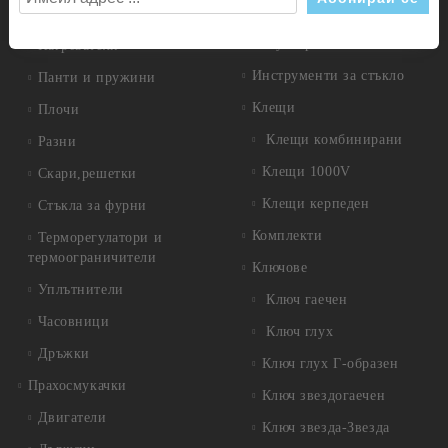
Измервателни инструменти
Крушки
Шублери
Нагреватели
Инструменти за стъкло
Панти и пружини
Клещи
Плочи
Клещи комбинирани
Разни
Клещи 1000V
Скари,решетки
Клещи керпеден
Стъкла за фурни
Комплекти
Терморегулатори и
термоограничители
Ключове
Уплътнители
Ключ гаечен
Часовници
Ключ глух
Дръжки
Ключ глух Г-образен
Прахосмукачки
Ключ звездогаечен
Двигатели
Ключ звезда-Звезда