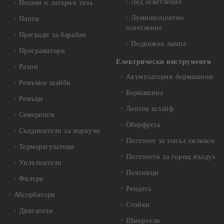
Лед осветление
Носачи и лагерни тела
Луминисцентно
Панти
осветление
Прегради за барабан
Подвижна лампа
Програматори
Електрически инструменти
Разни
Акумулаторни бормашини
Ремъчни шайби
Бормашина
Ремъци
Лентов шлайф
Семеринги
Оберфреза
Съединители за маркучи
Пистолет за топъл силикон
Терморегулатори
Пистолети за горещ въздух
Уплътнители
Поялници
Филтри
Рендета
Абсорбатори
Стойки
Двигатели
Шмиргели