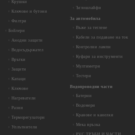
Крушки
Ъглошлайфи
Ключове и бутони
За автомобила
Филтри
Въже за теглене
Бойлери
Кабели за подаване на ток
Анодни защити
Контролни лампи
Водосъдържател
Куфари за инструменти
Врътки
Мултиметри
Защити
Тестери
Капаци
Водопроводни части
Ключове
Батерии
Нагреватели
Водомери
Разни
Кранове и канелки
Терморегулатори
Мека връзка
Уплътнители
PVC ТРЪБИ И ЧАСТИ