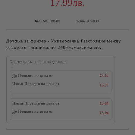
17.99лв.
Код:
SKU000689
Тегло:
0.500
кг
Дръжка за фризер - Универсална Разстояние между
отворите - минимално 240мм,максимално..
Ориентировъчни цени за доставка
До Пловдив на цена от
€3.62
Извън Пловдив на цена от
€3.77
Извън Пловдив на цена от
€5.04
До Пловдив на цена от
€5.04