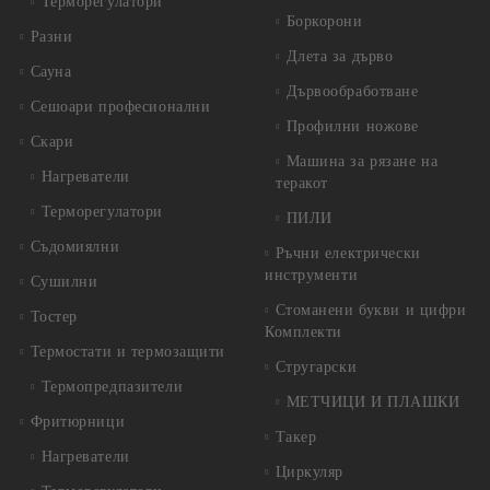
Терморегулатори
Боркорони
Разни
Длета за дърво
Сауна
Дървообработване
Сешоари професионални
Профилни ножове
Скари
Машина за рязане на
Нагреватели
теракот
Терморегулатори
ПИЛИ
Съдомиялни
Ръчни електрически
инструменти
Сушилни
Стоманени букви и цифри
Тостер
Комплекти
Термостати и термозащити
Стругарски
Термопредпазители
МЕТЧИЦИ И ПЛАШКИ
Фритюрници
Такер
Нагреватели
Циркуляр