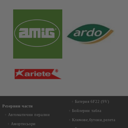
Батерия 6F22 (9V)
Резервни части
Бойлерни табла
Автоматични перални
Ключове,бутони,релета
Амортисьори