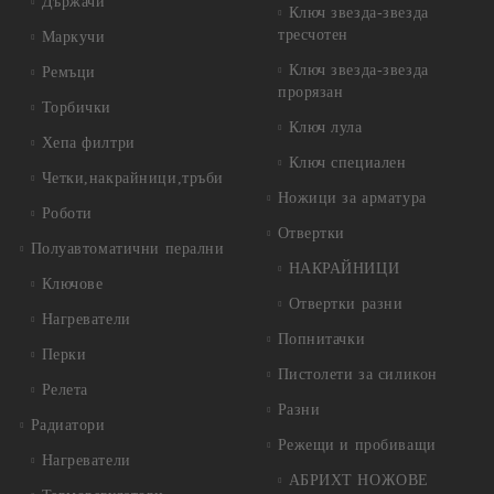
Държачи
Ключ звезда-звезда
тресчотен
Маркучи
Ключ звезда-звезда
Ремъци
прорязан
Торбички
Ключ лула
Хепа филтри
Ключ специален
Четки,накрайници,тръби
Ножици за арматура
Роботи
Отвертки
Полуавтоматични перални
НАКРАЙНИЦИ
Ключове
Отвертки разни
Нагреватели
Попнитачки
Перки
Пистолети за силикон
Релета
Разни
Радиатори
Режещи и пробиващи
Нагреватели
АБРИХТ НОЖОВЕ