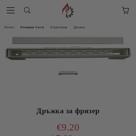
Начало
Резервни части
Хладилници
Дръжки
Дръжка за фризер
€9.20