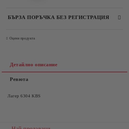
БЪРЗА ПОРЪЧКА БЕЗ РЕГИСТРАЦИЯ
САМО ПОПЪЛНЕТЕ 4 ПОЛЕТА
Оцени продукта
Детайлно описание
Ревюта
Съгласен съм с
Политиката за лични данни
Ние ще се свържем с вас в рамките на работния ден.
Лагер 6304 KBS
Най продавани