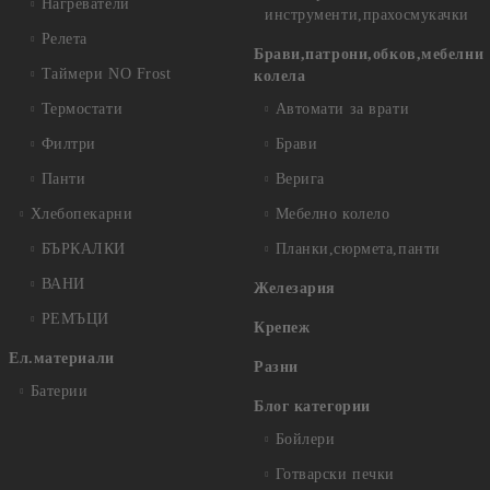
Нагреватели
инструменти,прахосмукачки
Релета
Брави,патрони,обков,мебелни
Таймери NO Frost
колела
Термостати
Автомати за врати
Филтри
Брави
Панти
Верига
Хлебопекарни
Мебелно колело
БЪРКАЛКИ
Планки,сюрмета,панти
ВАНИ
Железария
РЕМЪЦИ
Крепеж
Ел.материали
Разни
Батерии
Блог категории
Бойлери
Готварски печки