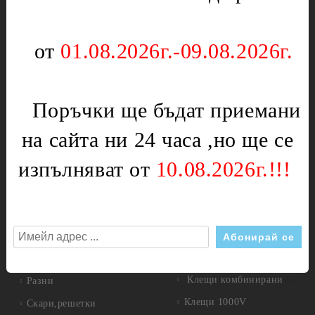
Партигрил
Нагреватели
Уреди за дома
Терморегулатори
от
01.08.2026г.-09.08.2026г.
Чушкопеци
Печки,фурни и плотове
Инструменти
Вентилатори за
Бояджиски пистолети
фурни,перки
Поръчки ще бъдат приемани
Дискове
Врътки
на сайта ни 24 часа ,но ще се
Дискове диамантени
Газови детайли
изпълняват от
10.08.2026г.!!!
Дискове за метал
Ключове
Измервателни инструменти
Крушки
Шублери
Нагреватели
Инструменти за стъкло
Панти и пружини
Клещи
Плочи
Клещи комбинирани
Разни
Клещи 1000V
Скари,решетки