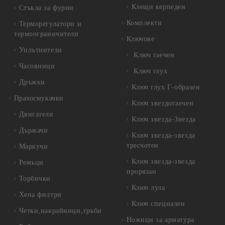
Клещи керпеден
Стъкла за фурни
Комплекти
Терморегулатори и
термоограничители
Ключове
Уплътнители
Ключ гаечен
Часовници
Ключ глух
Дръжки
Ключ глух Г-образен
Прахосмукачки
Ключ звездогаечен
Двигатели
Ключ звезда-Звезда
Държачи
Ключ звезда-звезда
тресчотен
Маркучи
Ключ звезда-звезда
Ремъци
прорязан
Торбички
Ключ лула
Хепа филтри
Ключ специален
Четки,накрайници,тръби
Ножици за арматура