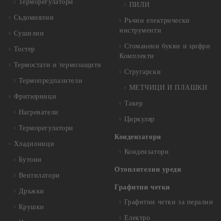
Терморегулатори
ПИЛИ
Съдомиялни
Ръчни електрически
инструменти
Сушилни
Стоманени букви и цифри
Тостер
Комплекти
Термостати и термозащити
Стругарски
Термопредпазители
МЕТЧИЦИ И ПЛАШКИ
Фритюрници
Такер
Нагреватели
Циркуляр
Терморегулатори
Кондензатори
Хладилници
Кондензатори
Бутони
Отоплителни уреди
Вентилатори
Графитни четки
Дръжки
Графитни четки за перални
Крушки
Електро