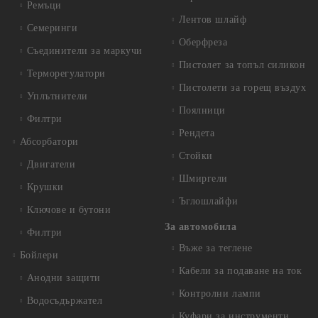
Ремъци
Лентов шлайф
Семеринги
Оберфреза
Съединители за маркучи
Пистолет за топъл силикон
Терморегулатори
Пистолети за горещ въздух
Уплътнители
Поялници
Филтри
Рендета
Абсорбатори
Стойки
Двигатели
Шмиргели
Крушки
Ъглошлайфи
Ключове и бутони
За автомобила
Филтри
Въже за теглене
Бойлери
Кабели за подаване на ток
Анодни защити
Контролни лампи
Водосъдържател
Куфари за инструменти