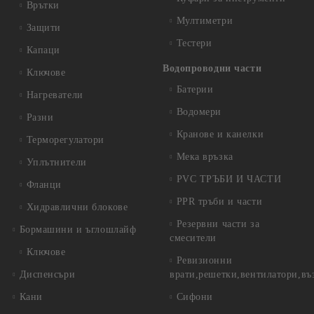
Врътки
Мултиметри
Защити
Тестери
Капаци
Водопроводни части
Ключове
Батерии
Нагреватели
Водомери
Разни
Кранове и канелки
Терморегулатори
Мека връзка
Уплътнители
PVC ТРЪБИ И ЧАСТИ
Фланци
PPR тръби и части
Хидравлични блокове
Резервни части за
Бормашини и ъглошлайф
смесители
Ключове
Ревизионни
Диспенсъри
врати,решетки,вентилатори,въ
Кани
Сифони