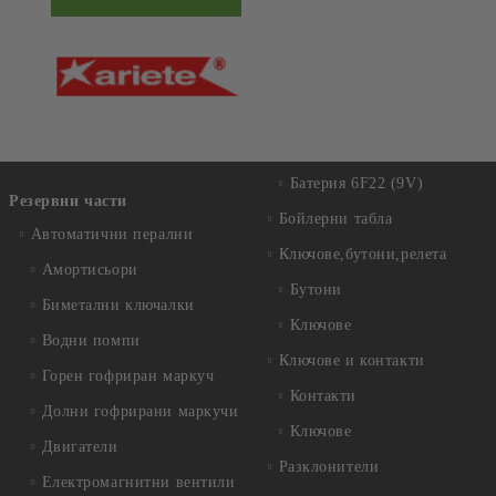
Батерия 6F22 (9V)
Резервни части
Бойлерни табла
Автоматични перални
Ключове,бутони,релета
Амортисьори
Бутони
Биметални ключалки
Ключове
Водни помпи
Ключове и контакти
Горен гофриран маркуч
Контакти
Долни гофрирани маркучи
Ключове
Двигатели
Разклонители
Електромагнитни вентили