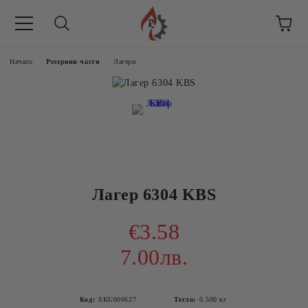
Начало
Резервни части
Лагери
Лагер 6304 KBS
€3.58
7.00лв.
Код:
SKU000627
Тегло:
0.500
кг