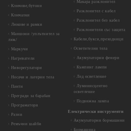
Макара разклонител
Ключове,бутони
Разклонител с кабел
Ключалки
Разклонител без кабел
Люкове и рамки
Разклонители със защита
Маншони /уплътнител за
Кабели,букси,преходници
люк/
Осветителни тела
Маркучи
Акумулаторни фенери
Нагреватели
Къмпинг лампи
Ниворегулатори
Лед осветление
Носачи и лагерни тела
Луминисцентно
Панти
осветление
Прегради за барабан
Подвижна лампа
Програматори
Електрически инструменти
Разни
Акумулаторни бормашини
Ремъчни шайби
Бормашина