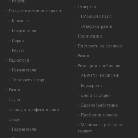
Роботи
Отвертки
Полуавтоматични перални
НАКРАЙНИЦИ
Ключове
Отвертки разни
Нагреватели
Попнитачки
Перки
Пистолети за силикон
Релета
Разни
Радиатори
Режещи и пробиващи
Нагреватели
АБРИХТ НОЖОВЕ
Терморегулатори
Боркорони
Разни
Длета за дърво
Сауна
Дървообработване
Сешоари професионални
Профилни ножове
Скари
Машина за рязане на
Нагреватели
теракот