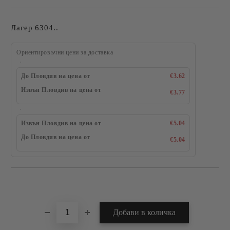
Лагер 6304..
Ориентировъчни цени за доставка
До Пловдив на цена от
€3.62
Извън Пловдив на цена от
€3.77
Извън Пловдив на цена от
€5.04
До Пловдив на цена от
€5.04
Добави в желани