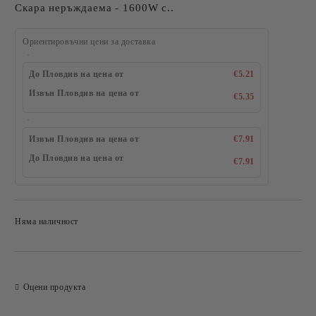
Скара неръждаема - 1600W с..
Ориентировъчни цени за доставка
До Пловдив на цена от
€5.21
Извън Пловдив на цена от
€5.35
Извън Пловдив на цена от
€7.91
До Пловдив на цена от
€7.91
Няма наличност
Добави в желани
Оцени продукта