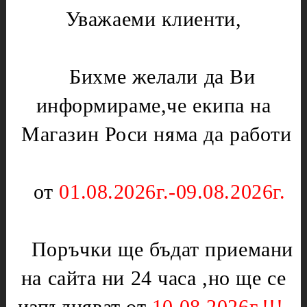
Лагери
Уважаеми клиенти,
Газови уреди
Месомелачки
Вентили
Микровълнови печки
Нургаз
Бихме желали да Ви
Диоди и предпазители
Оргаз
информираме,че екипа на
Моторчета
Котлони
Нагреватели
Мембрани
Магазин Роси няма да работи
Електрически уреди
Подложки,водачи,кръстачки,обръчи
Котлони
Чинии
от
01.08.2026г.-09.08.2026г.
Скари
Слюда
Тостери
Отоплителни печки
Уреди за кухнята
Поръчки ще бъдат приемани
Ключове
Партигрил
Нагреватели
на сайта ни 24 часа ,но ще се
Уреди за дома
Терморегулатори
Чушкопеци
изпълняват от
10.08.2026г.!!!