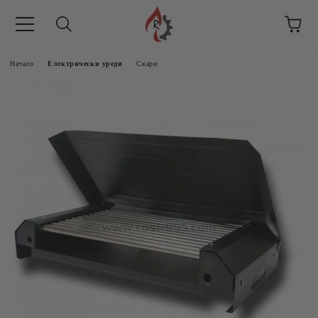
Начало
Електрически уреди
Скари