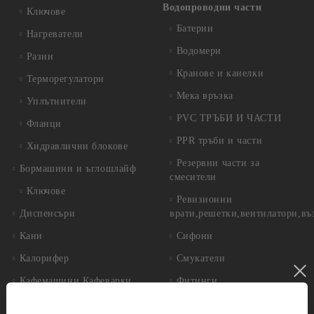
Водопроводни части
Ключове
Батерии
Нагреватели
Водомери
Разни
Кранове и канелки
Терморегулатори
Мека връзка
Уплътнители
PVC ТРЪБИ И ЧАСТИ
Фланци
PPR тръби и части
Хидравлични блокове
Резервни части за
Бормашини и ъглошлайф
смесители
Ключове
Ревизионни
Диспенсъри
врати,решетки,вентилатори,въ
Кани
Сифони
Калорифер
Смукатели
Кафемашини,Кафеварки
Фитинги
Котел
Инструменти за градината