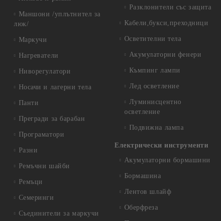
Разклонители със защита
Маншони /уплътнител за
Кабели,букси,преходници
люк/
Осветителни тела
Маркучи
Акумулаторни фенери
Нагреватели
Къмпинг лампи
Ниворегулатори
Лед осветление
Носачи и лагерни тела
Луминисцентно
Панти
осветление
Прегради за барабан
Подвижна лампа
Програматори
Електрически инструменти
Разни
Акумулаторни бормашини
Ремъчни шайби
Бормашина
Ремъци
Лентов шлайф
Семеринги
Оберфреза
Съединители за маркучи