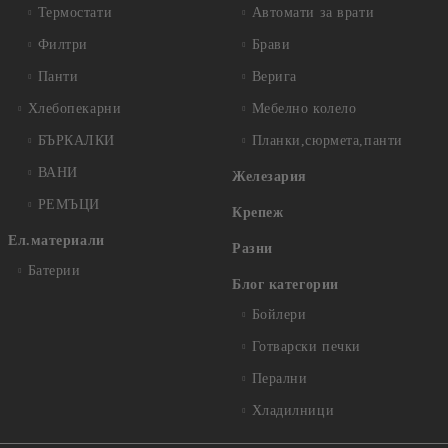
Термостати
Автомати за врати
Филтри
Брави
Панти
Верига
Хлебопекарни
Мебелно колело
БЪРКАЛКИ
Планки,сюрмета,панти
ВАНИ
Железария
РЕМЪЦИ
Крепеж
Ел.материали
Разни
Батерии
Блог категории
Бойлери
Готварски печки
Перални
Хладилници