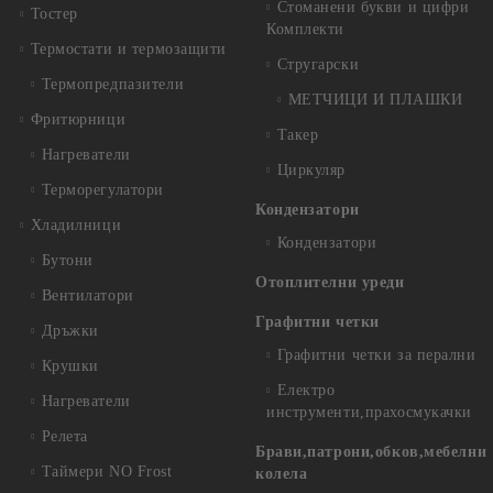
Стоманени букви и цифри
Тостер
Комплекти
Термостати и термозащити
Стругарски
Термопредпазители
МЕТЧИЦИ И ПЛАШКИ
Фритюрници
Такер
Нагреватели
Циркуляр
Терморегулатори
Кондензатори
Хладилници
Кондензатори
Бутони
Отоплителни уреди
Вентилатори
Графитни четки
Дръжки
Графитни четки за перални
Крушки
Електро
Нагреватели
инструменти,прахосмукачки
Релета
Брави,патрони,обков,мебелни
Таймери NO Frost
колела