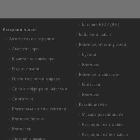
Батерия 6F22 (9V)
Резервни части
Бойлерни табла
Автоматични перални
Ключове,бутони,релета
Амортисьори
Бутони
Биметални ключалки
Ключове
Водни помпи
Ключове и контакти
Горен гофриран маркуч
Контакти
Долни гофрирани маркучи
Ключове
Двигатели
Разклонители
Електромагнитни вентили
Макара разклонител
Ключове,бутони
Разклонител с кабел
Ключалки
Разклонител без кабел
Люкове и рамки