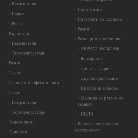
Нагреватели
Попнитачки
Перки
Пистолети за силикон
Релета
Разни
Радиатори
Режещи и пробиващи
Нагреватели
АБРИХТ НОЖОВЕ
Терморегулатори
Боркорони
Разни
Длета за дърво
Сауна
Дървообработване
Сешоари професионални
Профилни ножове
Скари
Машина за рязане на
Нагреватели
теракот
Терморегулатори
ПИЛИ
Съдомиялни
Ръчни електрически
инструменти
Сушилни