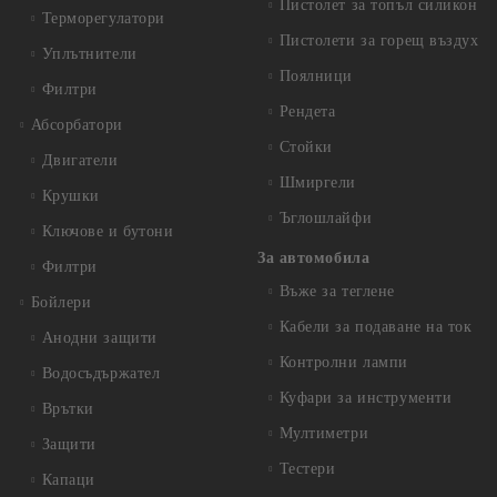
Пистолет за топъл силикон
Терморегулатори
Пистолети за горещ въздух
Уплътнители
Поялници
Филтри
Рендета
Абсорбатори
Стойки
Двигатели
Шмиргели
Крушки
Ъглошлайфи
Ключове и бутони
За автомобила
Филтри
Въже за теглене
Бойлери
Кабели за подаване на ток
Анодни защити
Контролни лампи
Водосъдържател
Куфари за инструменти
Врътки
Мултиметри
Защити
Тестери
Капаци