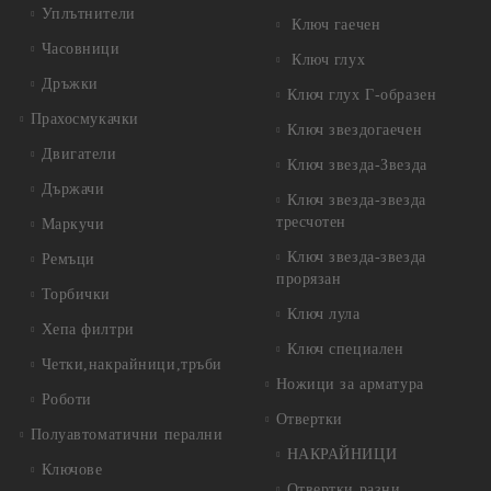
Уплътнители
Ключ гаечен
Часовници
Ключ глух
Дръжки
Ключ глух Г-образен
Прахосмукачки
Ключ звездогаечен
Двигатели
Ключ звезда-Звезда
Държачи
Ключ звезда-звезда
тресчотен
Маркучи
Ключ звезда-звезда
Ремъци
прорязан
Торбички
Ключ лула
Хепа филтри
Ключ специален
Четки,накрайници,тръби
Ножици за арматура
Роботи
Отвертки
Полуавтоматични перални
НАКРАЙНИЦИ
Ключове
Отвертки разни