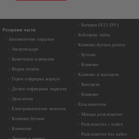
Батерия 6F22 (9V)
Резервни части
Бойлерни табла
Автоматични перални
Ключове,бутони,релета
Амортисьори
Бутони
Биметални ключалки
Ключове
Водни помпи
Ключове и контакти
Горен гофриран маркуч
Контакти
Долни гофрирани маркучи
Ключове
Двигатели
Разклонители
Електромагнитни вентили
Макара разклонител
Ключове,бутони
Разклонител с кабел
Ключалки
Разклонител без кабел
Люкове и рамки