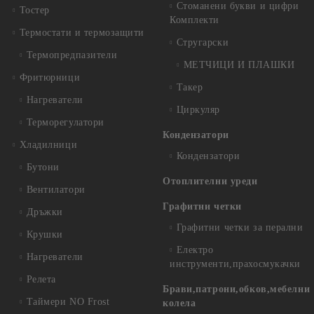
Стоманени букви и цифри
Тостер
Комплекти
Термостати и термозащити
Стругарски
Термопредпазители
МЕТЧИЦИ И ПЛАШКИ
Фритюрници
Такер
Нагреватели
Циркуляр
Терморегулатори
Кондензатори
Хладилници
Кондензатори
Бутони
Отоплителни уреди
Вентилатори
Графитни четки
Дръжки
Графитни четки за перални
Крушки
Електро
Нагреватели
инструменти,прахосмукачки
Релета
Брави,патрони,обков,мебелни
Таймери NO Frost
колела