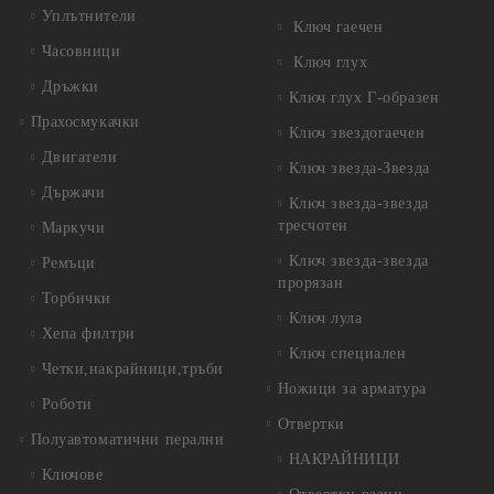
Уплътнители
Ключ гаечен
Часовници
Ключ глух
Дръжки
Ключ глух Г-образен
Прахосмукачки
Ключ звездогаечен
Двигатели
Ключ звезда-Звезда
Държачи
Ключ звезда-звезда
тресчотен
Маркучи
Ключ звезда-звезда
Ремъци
прорязан
Торбички
Ключ лула
Хепа филтри
Ключ специален
Четки,накрайници,тръби
Ножици за арматура
Роботи
Отвертки
Полуавтоматични перални
НАКРАЙНИЦИ
Ключове