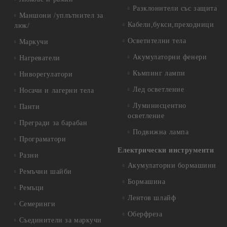
Разклонители със защита
Маншони /уплътнител за
Кабели,букси,преходници
люк/
Осветителни тела
Маркучи
Акумулаторни фенери
Нагреватели
Къмпинг лампи
Ниворегулатори
Лед осветление
Носачи и лагерни тела
Луминисцентно
Панти
осветление
Прегради за барабан
Подвижна лампа
Програматори
Електрически инструменти
Разни
Акумулаторни бормашини
Ремъчни шайби
Бормашина
Ремъци
Лентов шлайф
Семеринги
Оберфреза
Съединители за маркучи