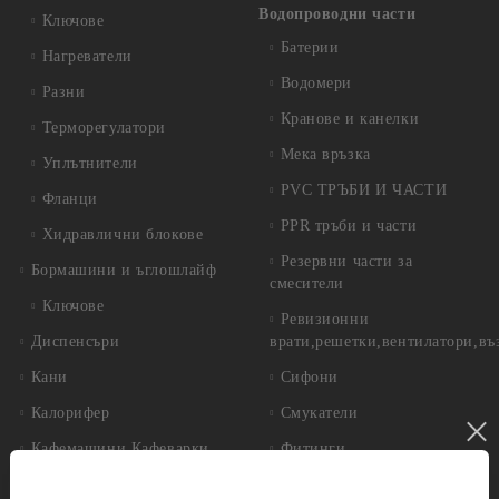
Водопроводни части
Ключове
Батерии
Нагреватели
Водомери
Разни
Кранове и канелки
Терморегулатори
Мека връзка
Уплътнители
PVC ТРЪБИ И ЧАСТИ
Фланци
PPR тръби и части
Хидравлични блокове
Резервни части за
Бормашини и ъглошлайф
смесители
Ключове
Ревизионни
Диспенсъри
врати,решетки,вентилатори,въ
Кани
Сифони
Калорифер
Смукатели
Кафемашини,Кафеварки
Фитинги
Котел
Инструменти за градината