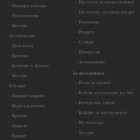
Пистолет за топъл силикон
Терморегулатори
Пистолети за горещ въздух
Уплътнители
Поялници
Филтри
Рендета
Абсорбатори
Стойки
Двигатели
Шмиргели
Крушки
Ъглошлайфи
Ключове и бутони
За автомобила
Филтри
Въже за теглене
Бойлери
Кабели за подаване на ток
Анодни защити
Контролни лампи
Водосъдържател
Куфари за инструменти
Врътки
Мултиметри
Защити
Тестери
Капаци