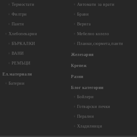
Термостати
Автомати за врати
Филтри
Брави
Панти
Верига
Хлебопекарни
Мебелно колело
БЪРКАЛКИ
Планки,сюрмета,панти
ВАНИ
Железария
РЕМЪЦИ
Крепеж
Ел.материали
Разни
Батерии
Блог категории
Бойлери
Готварски печки
Перални
Хладилници