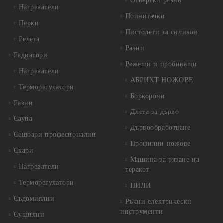
Отвертки разни
Нагреватели
Попнитачки
Перки
Пистолети за силикон
Релета
Разни
Радиатори
Режещи и пробиващи
Нагреватели
АБРИХТ НОЖОВЕ
Терморегулатори
Боркорони
Разни
Длета за дърво
Сауна
Дървообработване
Сешоари професионални
Профилни ножове
Скари
Машина за рязане на
Нагреватели
теракот
Терморегулатори
ПИЛИ
Съдомиялни
Ръчни електрически
инструменти
Сушилни