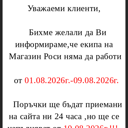
Лагери
Уважаеми клиенти,
Газови уреди
Месомелачки
Вентили
Микровълнови печки
Нургаз
Бихме желали да Ви
Диоди и предпазители
Оргаз
информираме,че екипа на
Моторчета
Котлони
Нагреватели
Мембрани
Магазин Роси няма да работи
Електрически уреди
Подложки,водачи,кръстачки,обръчи
Котлони
Чинии
от
01.08.2026г.-09.08.2026г.
Скари
Слюда
Тостери
Отоплителни печки
Уреди за кухнята
Поръчки ще бъдат приемани
Ключове
Партигрил
Нагреватели
на сайта ни 24 часа ,но ще се
Уреди за дома
Терморегулатори
Чушкопеци