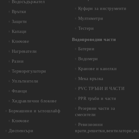
Водосъдържател
Куфари за инструменти
Врътки
Мултиметри
Защити
Тестери
Капаци
Водопроводни части
Ключове
Батерии
Нагреватели
Водомери
Разни
Кранове и канелки
Терморегулатори
Мека връзка
Уплътнители
PVC ТРЪБИ И ЧАСТИ
Фланци
PPR тръби и части
Хидравлични блокове
Резервни части за
Бормашини и ъглошлайф
смесители
Ключове
Ревизионни
Диспенсъри
врати,решетки,вентилатори,въ