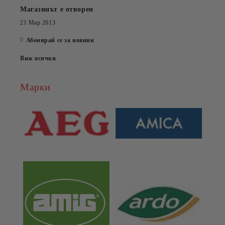
Магазинът е отворен
21 Мар 2013
Абонирай се за новини
Виж всички
Марки