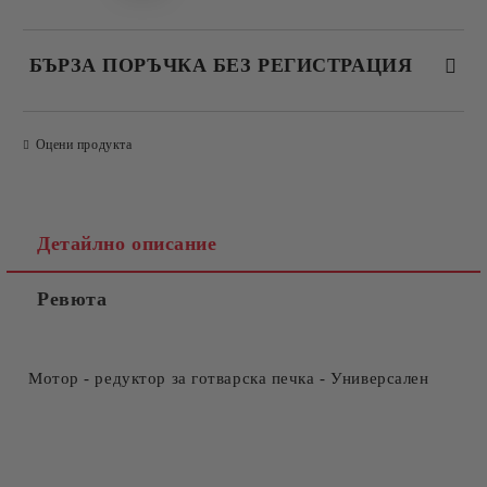
БЪРЗА ПОРЪЧКА БЕЗ РЕГИСТРАЦИЯ
САМО ПОПЪЛНЕТЕ 4 ПОЛЕТА
Оцени продукта
Детайлно описание
Ревюта
Съгласен съм с
Политиката за лични данни
Ние ще се свържем с вас в рамките на работния ден.
Мотор - редуктор за готварска печка - Универсален