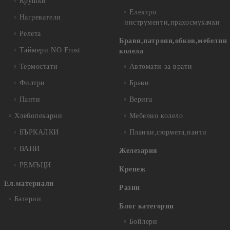
Крушки
Електро
Нагреватели
инструменти,прахосмукачки
Релета
Брави,патрони,обков,мебелни
Таймери NO Frost
колела
Термостати
Автомати за врати
Филтри
Брави
Панти
Верига
Хлебопекарни
Мебелно колело
БЪРКАЛКИ
Планки,сюрмета,панти
ВАНИ
Железария
РЕМЪЦИ
Крепеж
Ел.материали
Разни
Батерии
Блог категории
Бойлери