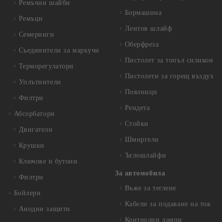
Ремъчни шайби
Бормашина
Ремъци
Лентов шлайф
Семеринги
Оберфреза
Съединители за маркучи
Пистолет за топъл силикон
Терморегулатори
Пистолети за горещ въздух
Уплътнители
Поялници
Филтри
Рендета
Абсорбатори
Стойки
Двигатели
Шмиргели
Крушки
Ъглошлайфи
Ключове и бутони
За автомобила
Филтри
Въже за теглене
Бойлери
Кабели за подаване на ток
Анодни защити
Контролни лампи