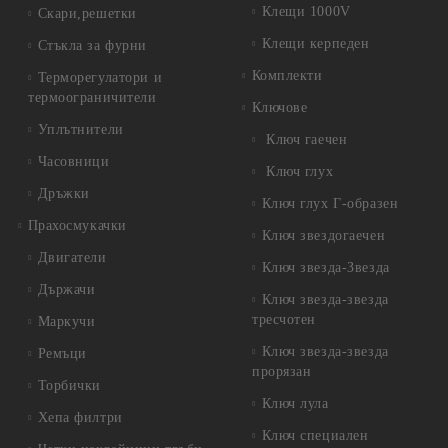
Клещи 1000V
Скари,решетки
Клещи керпеден
Стъкла за фурни
Комплекти
Терморегулатори и
термоограничители
Ключове
Уплътнители
Ключ гаечен
Часовници
Ключ глух
Дръжки
Ключ глух Г-образен
Прахосмукачки
Ключ звездогаечен
Двигатели
Ключ звезда-Звезда
Държачи
Ключ звезда-звезда
тресчотен
Маркучи
Ключ звезда-звезда
Ремъци
прорязан
Торбички
Ключ лула
Хепа филтри
Ключ специален