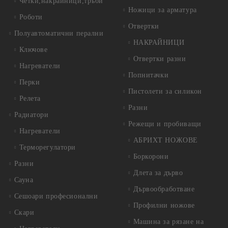
Четки,накрайници,тръби
Ножици за арматура
Роботи
Отвертки
Полуавтоматични перални
НАКРАЙНИЦИ
Ключове
Отвертки разни
Нагреватели
Попнитачки
Перки
Пистолети за силикон
Релета
Разни
Радиатори
Режещи и пробиващи
Нагреватели
АБРИХТ НОЖОВЕ
Терморегулатори
Боркорони
Разни
Длета за дърво
Сауна
Дървообработване
Сешоари професионални
Профилни ножове
Скари
Машина за рязане на