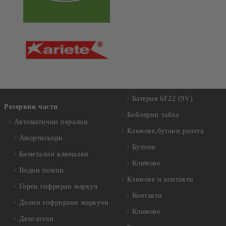
Батерия 6F22 (9V)
Резервни части
Бойлерни табла
Автоматични перални
Ключове,бутони,релета
Амортисьори
Бутони
Биметални ключалки
Ключове
Водни помпи
Ключове и контакти
Горен гофриран маркуч
Контакти
Долни гофрирани маркучи
Ключове
Двигатели