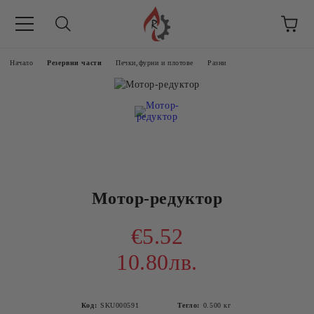
Начало
Резервни части
Печки,фурни и плотове
Разни
Мотор-редуктор
€5.52
10.80лв.
Код:
SKU000591
Тегло:
0.500
кг