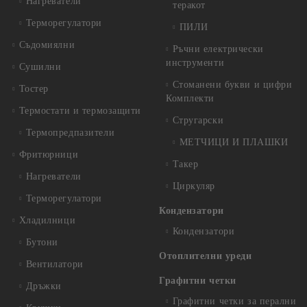
Нагреватели
теракот
Терморегулатори
ПИЛИ
Съдомиялни
Ръчни електрически
инструменти
Сушилни
Стоманени букви и цифри
Тостер
Комплекти
Термостати и термозащити
Стругарски
Термопредпазители
МЕТЧИЦИ И ПЛАШКИ
Фритюрници
Такер
Нагреватели
Циркуляр
Терморегулатори
Кондензатори
Хладилници
Кондензатори
Бутони
Отоплителни уреди
Вентилатори
Графитни четки
Дръжки
Графитни четки за перални