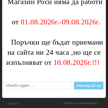
Магазин Роси няма да работи
Уреди за кухнята
Ключове
Партигрил
Нагреватели
Уреди за дома
от
01.08.2026г.-09.08.2026г.
Терморегулатори
Чушкопеци
Печки,фурни и плотове
Инструменти
Вентилатори за
Поръчки ще бъдат приемани
Бояджиски пистолети
фурни,перки
Дискове
Врътки
на сайта ни 24 часа ,но ще се
Дискове диамантени
Газови детайли
изпълняват от
10.08.2026г.!!!
Дискове за метал
Ключове
Измервателни инструменти
Крушки
Шублери
Нагреватели
Инструменти за стъкло
Панти и пружини
Клещи
Плочи
Клещи комбинирани
Разни