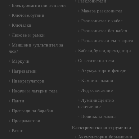
Разклонители
Електромагнитни вентили
Макара разклонител
Ключове,бутони
Разклонител с кабел
Ключалки
Разклонител без кабел
Люкове и рамки
Разклонители със защита
Маншони /уплътнител за
Кабели,букси,преходници
люк/
Осветителни тела
Маркучи
Акумулаторни фенери
Нагреватели
Къмпинг лампи
Ниворегулатори
Лед осветление
Носачи и лагерни тела
Луминисцентно
Панти
осветление
Прегради за барабан
Подвижна лампа
Програматори
Електрически инструменти
Разни
Акумулаторни бормашини