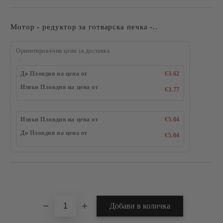
Мотор - редуктор за готварска печка -..
Ориентировъчни цени за доставка
До Пловдив на цена от
€3.62
Извън Пловдив на цена от
€3.77
Извън Пловдив на цена от
€5.04
До Пловдив на цена от
€5.04
Добави в желани