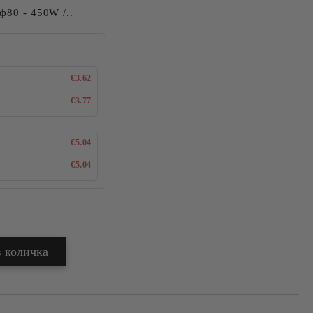
ф80 - 450W /..
€3.62
€3.77
€5.04
€5.04