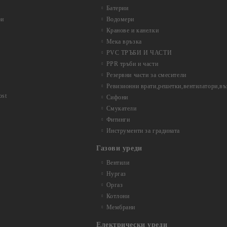
Батерии
ри
Водомери
Кранове и канелки
Мека връзка
PVC ТРЪБИ И ЧАСТИ
PPR тръби и части
Резервни части за смесители
Ревизионни врати,решетки,вентилатори,в
ost
Сифони
Смукатели
Фитинги
Инструменти за градината
Газови уреди
Вентили
Нургаз
Оргаз
Котлони
Мембрани
Електрически уреди