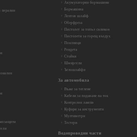
Акумулаторни бормашини
Бормашина
 перални
Лентов шлайф
Оберфреза
Пистолет за топъл силикон
Пистолети за горещ въздух
Поялници
Рендета
ри
Стойки
Шмиргели
Ъглошлайфи
ионални
За автомобила
Въже за теглене
ри
Кабели за подаване на ток
Контролни лампи
Куфари за инструменти
Мултиметри
рмозащити
Тестери
тели
Водопроводни части