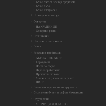
Ключ звезда-звезда прорязан
Ключ лула
Ключ специален
Ножици за арматура
Отвертки
НАКРАЙНИЦИ
Отвертки разни
Попнитачки
Пистолети за силикон
Разни
Режещи и пробиващи
АБРИХТ НОЖОВЕ
Боркорони
Длета за дърво
Дървообработване
Профилни ножове
Машина за рязане на теракот
ПИЛИ
Ръчни електрически инструменти
Стоманени букви и цифри Комплекти
Стругарски
МЕТЧИЦИ И ПЛАШКИ