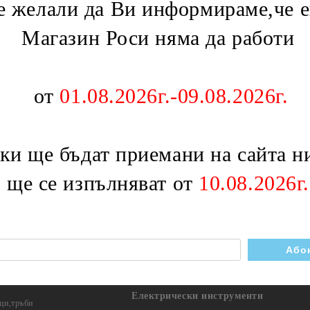
ри
Батерия 6F22 (9V)
желали да Ви информираме,че е
Бойлерни табла
лотове
Магазин Роси няма да работи
 фурни,перки
Ключове,бутони,релета
Бутони
Ключове
Ключове и контакти
от
01.08.2026г.-09.08.2026г.
Контакти
ни
Ключове
Разклонители
Макара разклонител
 ще бъдат приемани на сайта ни
и
Разклонител с кабел
и и термоограничители
Разклонител без кабел
Разклонители със защита
о ще се изпълняват от
10.08.2026г.
Кабели,букси,преходници
Осветителни тела
Акумулаторни фенери
Къмпинг лампи
Лед осветление
Луминисцентно осветление
Подвижна лампа
Електрически инструменти
ци,тръби