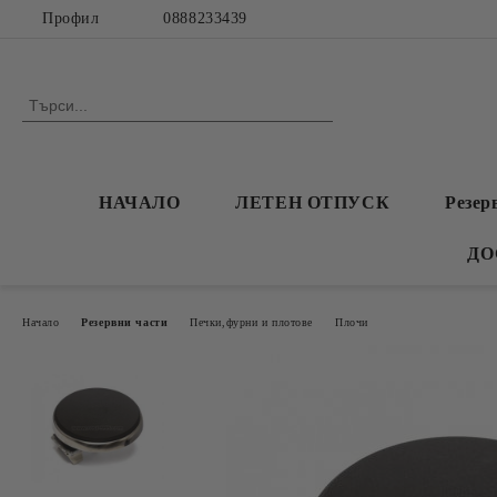
Профил
0888233439
НАЧАЛО
ЛЕТЕН ОТПУСК
Резер
ДО
Начало
Резервни части
Печки,фурни и плотове
Плочи