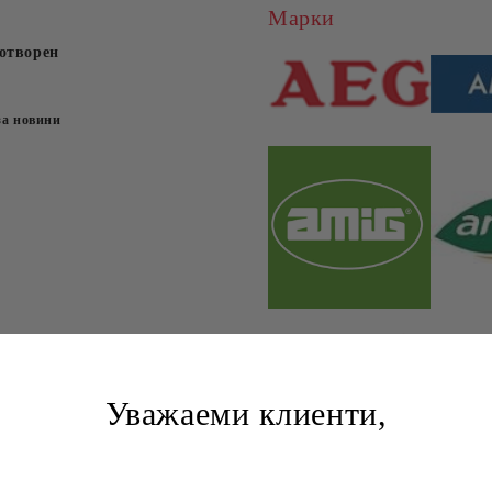
Марки
отворен
за новини
Уважаеми клиенти,