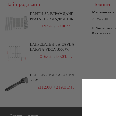
Най продавани
Новини
Магазинът е 
ПАНТИ ЗА ВГРАЖДАНЕ
ВРАТА НА ХЛАДИЛНИК
21 Мар 2013
€19.94
39.00лв.
Абонирай се 
Виж всички
НАГРЕВАТЕЛ ЗА САУНА
HARVIA VEGA 3000W
HTS006HR
€46.02
90.01лв.
НАГРЕВАТЕЛ ЗА КОТЕЛ
6KW
€112.00
219.05лв.
Резервни части