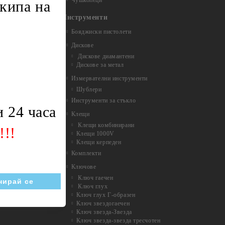
Чушкопеци
кипа на
Инструменти
Бояджиски пистолети
Дискове
Дискове диамантени
Дискове за метал
Измервателни инструменти
Шублери
Инструменти за стъкло
 24 часа
Клещи
Клещи комбинирани
!!!
Клещи 1000V
Клещи керпеден
Комплекти
Ключове
Ключ гаечен
Ключ глух
Ключ глух Г-образен
Ключ звездогаечен
Ключ звезда-Звезда
Ключ звезда-звезда тресчотен