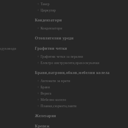
Такер
Циркуляр
Кондензатори
Кондензатори
Отоплителни уреди
Графитни четки
ъздуховоди
Графитни четки за перални
Електро инструменти,прахосмукачки
Брави,патрони,обков,мебелни колела
Автомати за врати
Брави
Верига
Мебелно колело
Планки,сюрмета,панти
Железария
Крепеж