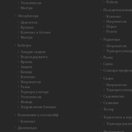
Роботи
Уплътнители
Филтри
Полуавтоматични
Абсорбатори
Ключове
Нагреватели
Двигатели
Перки
Крушки
Релета
Ключове и бутони
Филтри
Радиатори
Бойлери
Нагреватели
Терморегулато
Анодни защити
Водосъдържател
Разни
Врътки
Сауна
Защити
Сешоари профес
Капаци
Ключове
Скари
Нагреватели
Нагреватели
Разни
Терморегулато
Терморегулатори
Съдомиялни
Уплътнители
Фланци
Сушилни
Хидравлични блокове
Тостер
Бормашини и ъглошлайф
Термостати и те
Ключове
Термопредпази
Диспенсъри
Фритюрници