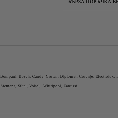
БЪРЗА ПОРЪЧКА Б
САМО ПОПЪЛНЕТЕ 4 ПОЛЕТА
Съгласен съм с
Политика
Ние ще се свържем с вас в рамки
 Bompani, Bosch, Candy, Crown, Diplomat, Gorenje, Electrolux, 
Siemens, Siltal, Voltel, Whirlpool, Zanussi.