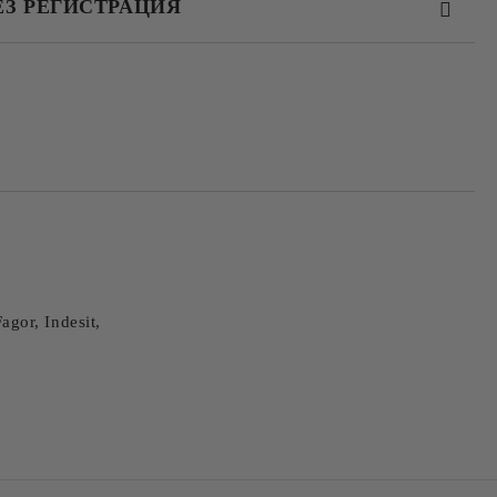
ЕЗ РЕГИСТРАЦИЯ
та за лични данни
те на работния ден.
Fagor,
Indesit,