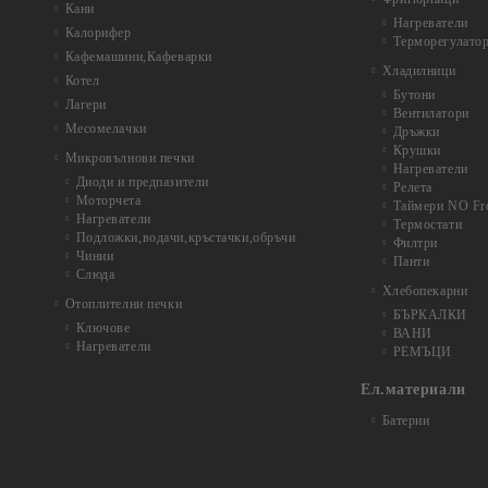
Кани
Нагреватели
Калорифер
Терморегулато
Кафемашини,Кафеварки
Хладилници
Котел
Бутони
Лагери
Вентилатори
Месомелачки
Дръжки
Крушки
Микровълнови печки
Нагреватели
Диоди и предпазители
Релета
Моторчета
Таймери NO Fr
Нагреватели
Термостати
Подложки,водачи,кръстачки,обръчи
Филтри
Чинии
Панти
Слюда
Хлебопекарни
Отоплителни печки
БЪРКАЛКИ
Ключове
ВАНИ
Нагреватели
РЕМЪЦИ
Ел.материали
Батерии