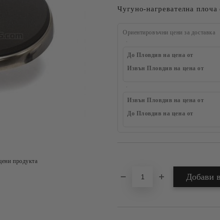
Чугуно-нагревателна плоча 
Ориентировъчни цени за доставка
До Пловдив на цена от
Извън Пловдив на цена от
Извън Пловдив на цена от
До Пловдив на цена от
Добави в желани
цени продукта