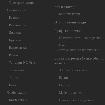
Терморегулатори
Кондензатори
Хладилници
Кондензатори
Бутони
Отоплителни уреди
Вентилатори
Графитни четки
Дръжки
Графитни четки за перални
Крушки
Електро
Нагреватели
инструменти,прахосмукачки
Релета
Брави,патрони,обков,мебелни
Таймери NO Frost
колела
Термостати
Автомати за врати
Филтри
Брави
Панти
Верига
Хлебопекарни
Мебелно колело
БЪРКАЛКИ
Планки,сюрмета,панти