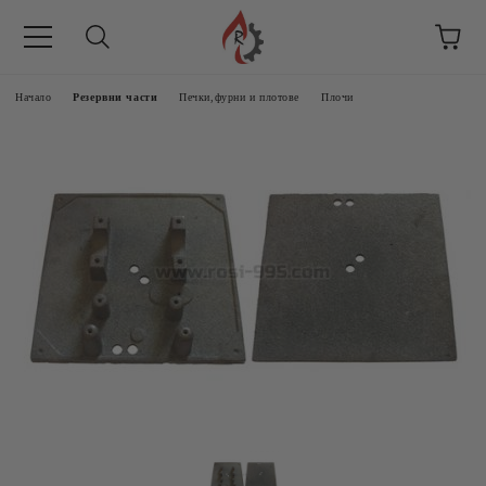
Начало
Резервни части
Печки,фурни и плотове
Плочи