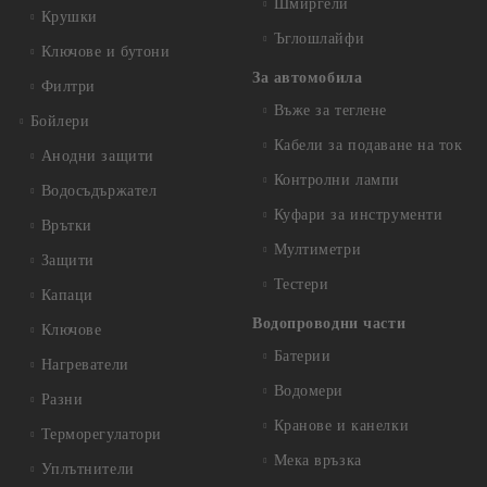
Шмиргели
Крушки
Ъглошлайфи
Ключове и бутони
За автомобила
Филтри
Въже за теглене
Бойлери
Кабели за подаване на ток
Анодни защити
Контролни лампи
Водосъдържател
Куфари за инструменти
Врътки
Мултиметри
Защити
Тестери
Капаци
Водопроводни части
Ключове
Батерии
Нагреватели
Водомери
Разни
Кранове и канелки
Терморегулатори
Мека връзка
Уплътнители