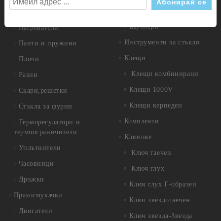
Измервателни инструменти
Крушки
Шублери
Нагреватели
Инструменти за стъкло
Панти и пружини
Клещи
Плочи
Клещи комбинирани
Разни
Клещи 1000V
Скари,решетки
Клещи керпеден
Стъкла за фурни
Комплекти
Терморегулатори и
термоограничители
Ключове
Уплътнители
Ключ гаечен
Часовници
Ключ глух
Дръжки
Ключ глух Г-образен
Прахосмукачки
Ключ звездогаечен
Двигатели
Ключ звезда-Звезда