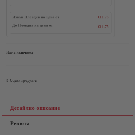
Извън Пловдив на цена от
€11.75
До Пловдив на цена от
€11.75
Няма наличност
Добави в желани
Оцени продукта
Детайлно описание
Ревюта