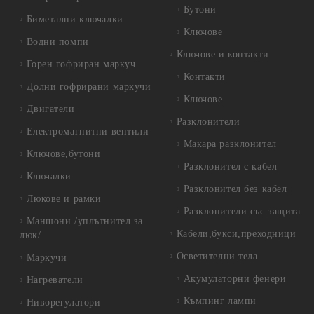
Бутони
Биметални ключалки
Ключове
Водни помпи
Ключове и контакти
Горен гофриран маркуч
Контакти
Долни гофрирани маркучи
Ключове
Двигатели
Разклонители
Електромагнитни вентили
Макара разклонител
Ключове,бутони
Разклонител с кабел
Ключалки
Разклонител без кабел
Люкове и рамки
Разклонители със защита
Маншони /уплътнител за
Кабели,букси,преходници
люк/
Осветителни тела
Маркучи
Акумулаторни фенери
Нагреватели
Къмпинг лампи
Ниворегулатори