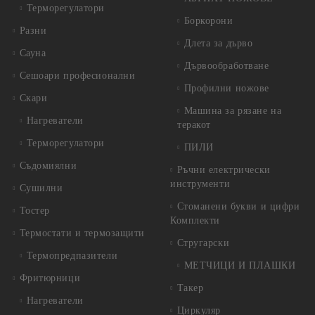
Терморегулатори
Боркорони
Разни
Длета за дърво
Сауна
Дървообработване
Сешоари професионални
Профилни ножове
Скари
Машина за рязане на
Нагреватели
теракот
Терморегулатори
ПИЛИ
Съдомиялни
Ръчни електрически
инструменти
Сушилни
Стоманени букви и цифри
Тостер
Комплекти
Термостати и термозащити
Стругарски
Термопредпазители
МЕТЧИЦИ И ПЛАШКИ
Фритюрници
Такер
Нагреватели
Циркуляр