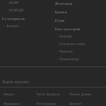
ВАНИ
Железария
РЕМЪЦИ
Крепеж
Ел.материали
Разни
Батерии
Блог категории
Бойлери
Готварски печки
Перални
Хладилници
Бързи връзки:
Начало
Чести Въпроси
Лични Данни
Връщания /
Регистрация
Контакт