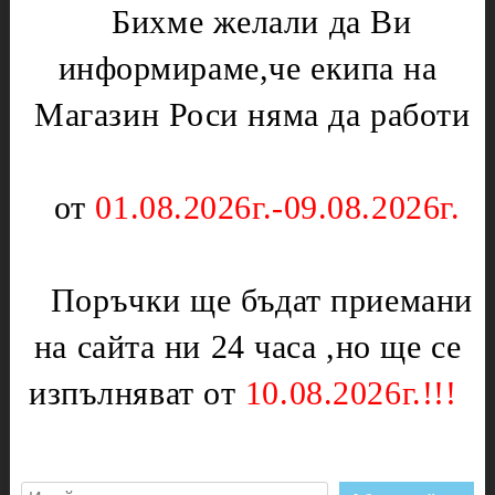
Бихме желали да Ви
Нагреватели
Мембрани
информираме,че екипа на
Електрически уреди
Подложки,водачи,кръстачки,обръчи
Котлони
Магазин Роси няма да работи
Чинии
Скари
Слюда
Тостери
Отоплителни печки
от
01.08.2026г.-09.08.2026г.
Уреди за кухнята
Ключове
Партигрил
Нагреватели
Уреди за дома
Терморегулатори
Поръчки ще бъдат приемани
Чушкопеци
Печки,фурни и плотове
на сайта ни 24 часа ,но ще се
Инструменти
Вентилатори за
Бояджиски пистолети
фурни,перки
изпълняват от
10.08.2026г.!!!
Дискове
Врътки
Дискове диамантени
Газови детайли
Дискове за метал
Ключове