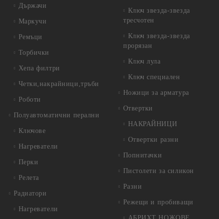
Държачи
Ключ звезда-звезда
тресчотен
Маркучи
Ключ звезда-звезда
Ремъци
прорязан
Торбички
Ключ лула
Хепа филтри
Ключ специален
Четки,накрайници,тръби
Ножици за арматура
Роботи
Отвертки
Полуавтоматични перални
НАКРАЙНИЦИ
Ключове
Отвертки разни
Нагреватели
Попнитачки
Перки
Пистолети за силикон
Релета
Разни
Радиатори
Режещи и пробиващи
Нагреватели
АБРИХТ НОЖОВЕ