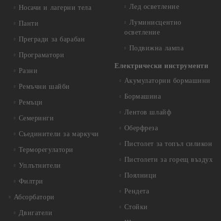
Лед осветление
Носачи и лагерни тела
Луминисцентно
Панти
осветление
Прегради за барабан
Подвижна лампа
Програматори
Електрически инструменти
Разни
Акумулаторни бормашини
Ремъчни шайби
Бормашина
Ремъци
Лентов шлайф
Семеринги
Оберфреза
Съединители за маркучи
Пистолет за топъл силикон
Терморегулатори
Пистолети за горещ въздух
Уплътнители
Поялници
Филтри
Рендета
Абсорбатори
Стойки
Двигатели