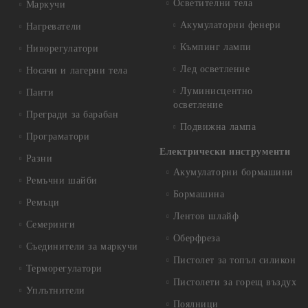
Осветителни тела
Маркучи
Акумулаторни фенери
Нагреватели
Къмпинг лампи
Ниворегулатори
Лед осветление
Носачи и лагерни тела
Луминисцентно
Панти
осветление
Прегради за барабан
Подвижна лампа
Програматори
Електрически инструменти
Разни
Акумулаторни бормашини
Ремъчни шайби
Бормашина
Ремъци
Лентов шлайф
Семеринги
Оберфреза
Съединители за маркучи
Пистолет за топъл силикон
Терморегулатори
Пистолети за горещ въздух
Уплътнители
Поялници