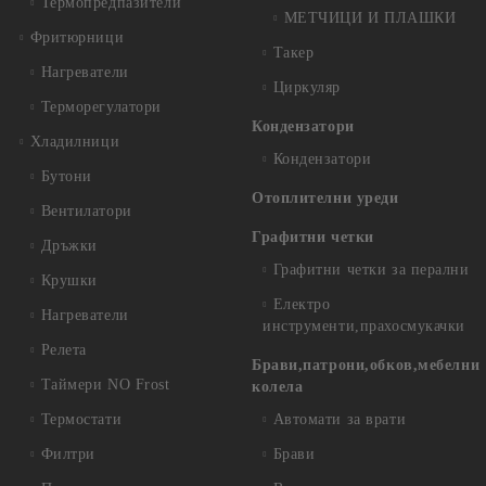
Термопредпазители
МЕТЧИЦИ И ПЛАШКИ
Фритюрници
Такер
Нагреватели
Циркуляр
Терморегулатори
Кондензатори
Хладилници
Кондензатори
Бутони
Отоплителни уреди
Вентилатори
Графитни четки
Дръжки
Графитни четки за перални
Крушки
Електро
Нагреватели
инструменти,прахосмукачки
Релета
Брави,патрони,обков,мебелни
Таймери NO Frost
колела
Термостати
Автомати за врати
Филтри
Брави