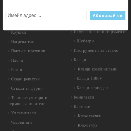
Дискове
Врътки
Дискове диамантени
Газови детайли
Дискове за метал
Ключове
Измервателни инструменти
Крушки
Шублери
Нагреватели
Инструменти за стъкло
Панти и пружини
Клещи
Плочи
Клещи комбинирани
Разни
Клещи 1000V
Скари,решетки
Клещи керпеден
Стъкла за фурни
Комплекти
Терморегулатори и
термоограничители
Ключове
Уплътнители
Ключ гаечен
Часовници
Ключ глух