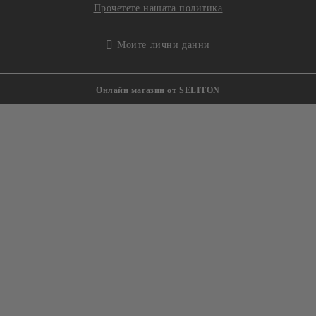
Прочетете нашата политика
Моите лични данни
Онлайн магазин от SELITON