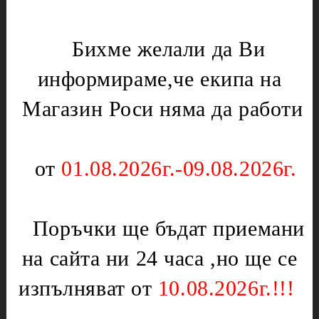
Микровълнови печки
Нургаз
Диоди и предпазители
Оргаз
Бихме желали да Ви
Моторчета
Котлони
информираме,че екипа на
Нагреватели
Мембрани
Електрически уреди
Магазин Роси няма да работи
Подложки,водачи,кръстачки,обръчи
Котлони
Чинии
Скари
Слюда
от
01.08.2026г.-09.08.2026г.
Тостери
Отоплителни печки
Уреди за кухнята
Ключове
Партигрил
Поръчки ще бъдат приемани
Нагреватели
Уреди за дома
Терморегулатори
на сайта ни 24 часа ,но ще се
Чушкопеци
Печки,фурни и плотове
изпълняват от
10.08.2026г.!!!
Инструменти
Вентилатори за
Бояджиски пистолети
фурни,перки