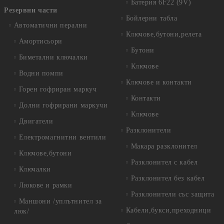
Батерия 6F22 (9V)
Резервни части
Бойлерни табла
Автоматични перални
Ключове,бутони,релета
Амортисьори
Бутони
Биметални ключалки
Ключове
Водни помпи
Ключове и контакти
Горен гофриран маркуч
Контакти
Долни гофрирани маркучи
Ключове
Двигатели
Разклонители
Електромагнитни вентили
Макара разклонител
Ключове,бутони
Разклонител с кабел
Ключалки
Разклонител без кабел
Люкове и рамки
Разклонители със защита
Маншони /уплътнител за
Кабели,букси,преходници
люк/