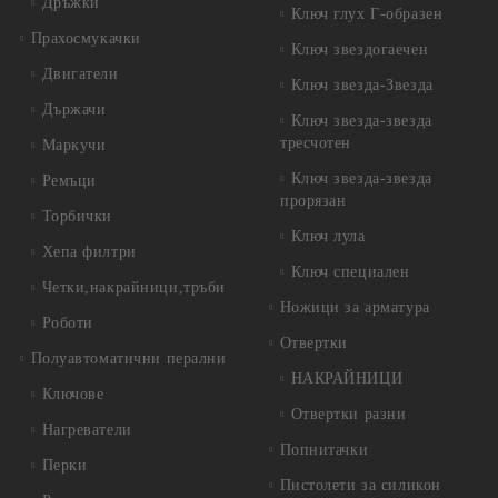
Дръжки
Ключ глух Г-образен
Прахосмукачки
Ключ звездогаечен
Двигатели
Ключ звезда-Звезда
Държачи
Ключ звезда-звезда
тресчотен
Маркучи
Ключ звезда-звезда
Ремъци
прорязан
Торбички
Ключ лула
Хепа филтри
Ключ специален
Четки,накрайници,тръби
Ножици за арматура
Роботи
Отвертки
Полуавтоматични перални
НАКРАЙНИЦИ
Ключове
Отвертки разни
Нагреватели
Попнитачки
Перки
Пистолети за силикон