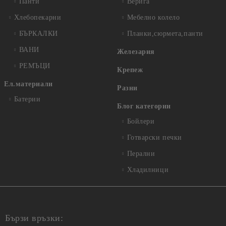
Панти
Верига
Хлебопекарни
Мебелно колело
БЪРКАЛКИ
Планки,сюрмета,панти
ВАНИ
Железария
РЕМЪЦИ
Крепеж
Ел.материали
Разни
Батерии
Блог категории
Бойлери
Готварски печки
Перални
Хладилници
Бързи връзки: