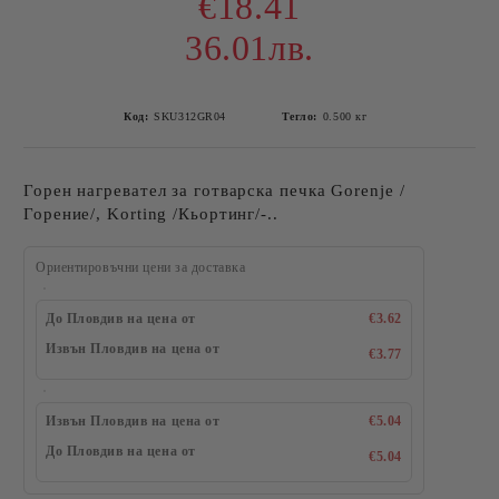
€18.41
36.01лв.
Код:
SKU312GR04
Тегло:
0.500
кг
Горен нагревател за готварска печка Gorenje /
Горение/, Korting /Кьортинг/-..
Ориентировъчни цени за доставка
До Пловдив на цена от
€3.62
Извън Пловдив на цена от
€3.77
Извън Пловдив на цена от
€5.04
До Пловдив на цена от
€5.04