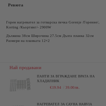
Ревюта
Съгласен съм с
Политиката за лични данни
Ние ще се свържем с вас в рамките на работния ден.
Горен нагревател за готварска печка Gorenje /Горение/
,
Korting /Кьортинг/
- 2900W
Дължина 38см Широчина 27.5см Дълга планка 32см
Размери на планката 12×2
Най продавани
ПАНТИ ЗА ВГРАЖДАНЕ ВРАТА НА
ХЛАДИЛНИК
€19.94
39.00лв.
НАГРЕВАТЕЛ ЗА САУНА HARVIA