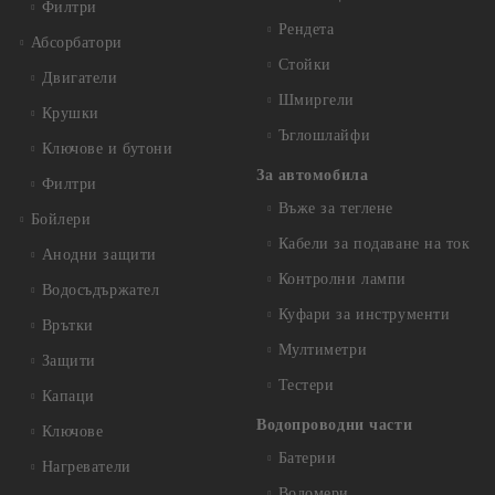
Филтри
Рендета
Абсорбатори
Стойки
Двигатели
Шмиргели
Крушки
Ъглошлайфи
Ключове и бутони
За автомобила
Филтри
Въже за теглене
Бойлери
Кабели за подаване на ток
Анодни защити
Контролни лампи
Водосъдържател
Куфари за инструменти
Врътки
Мултиметри
Защити
Тестери
Капаци
Водопроводни части
Ключове
Батерии
Нагреватели
Водомери