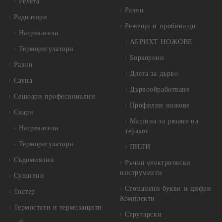
Релета
Разни
Радиатори
Режещи и пробиващи
Нагреватели
АБРИХТ НОЖОВЕ
Терморегулатори
Боркорони
Разни
Длета за дърво
Сауна
Дървообработване
Сешоари професионални
Профилни ножове
Скари
Машина за рязане на
Нагреватели
теракот
Терморегулатори
ПИЛИ
Съдомиялни
Ръчни електрически
инструменти
Сушилни
Стоманени букви и цифри
Тостер
Комплекти
Термостати и термозащити
Стругарски