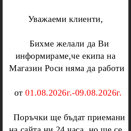
Кафемашини,Кафеварки
Фитинги
Котел
Инструменти за градината
Уважаеми клиенти,
Лагери
Газови уреди
Месомелачки
Вентили
Бихме желали да Ви
Микровълнови печки
Нургаз
Диоди и предпазители
Оргаз
информираме,че екипа на
Моторчета
Котлони
Магазин Роси няма да работи
Нагреватели
Мембрани
Електрически уреди
Подложки,водачи,кръстачки,обръчи
от
01.08.2026г.-09.08.2026г.
Котлони
Чинии
Скари
Слюда
Тостери
Отоплителни печки
Поръчки ще бъдат приемани
Уреди за кухнята
Ключове
на сайта ни 24 часа ,но ще се
Партигрил