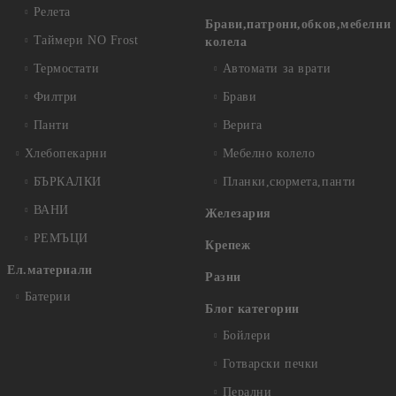
Релета
Брави,патрони,обков,мебелни
Таймери NO Frost
колела
Термостати
Автомати за врати
Филтри
Брави
Панти
Верига
Хлебопекарни
Мебелно колело
БЪРКАЛКИ
Планки,сюрмета,панти
ВАНИ
Железария
РЕМЪЦИ
Крепеж
Ел.материали
Разни
Батерии
Блог категории
Бойлери
Готварски печки
Перални