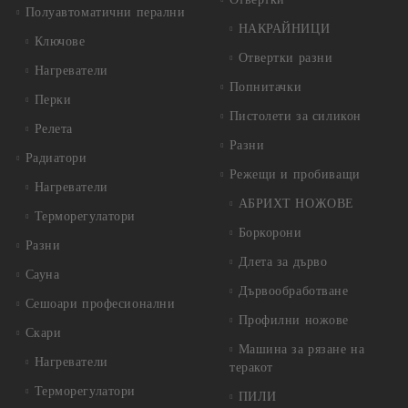
Полуавтоматични перални
НАКРАЙНИЦИ
Ключове
Отвертки разни
Нагреватели
Попнитачки
Перки
Пистолети за силикон
Релета
Разни
Радиатори
Режещи и пробиващи
Нагреватели
АБРИХТ НОЖОВЕ
Терморегулатори
Боркорони
Разни
Длета за дърво
Сауна
Дървообработване
Сешоари професионални
Профилни ножове
Скари
Машина за рязане на
Нагреватели
теракот
Терморегулатори
ПИЛИ