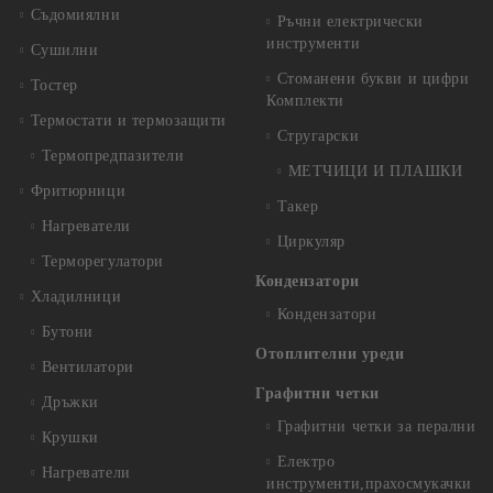
Съдомиялни
Ръчни електрически
инструменти
Сушилни
Стоманени букви и цифри
Тостер
Комплекти
Термостати и термозащити
Стругарски
Термопредпазители
МЕТЧИЦИ И ПЛАШКИ
Фритюрници
Такер
Нагреватели
Циркуляр
Терморегулатори
Кондензатори
Хладилници
Кондензатори
Бутони
Отоплителни уреди
Вентилатори
Графитни четки
Дръжки
Графитни четки за перални
Крушки
Електро
Нагреватели
инструменти,прахосмукачки