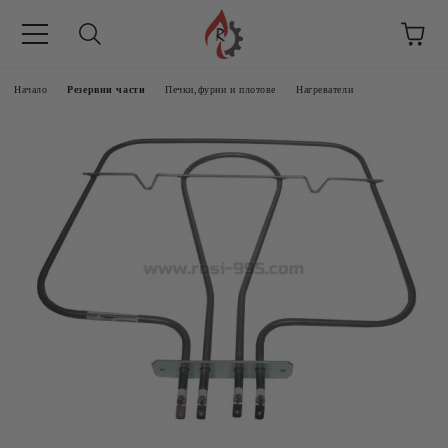
Начало
Резервни части
Печки,фурни и плотове
Нагреватели