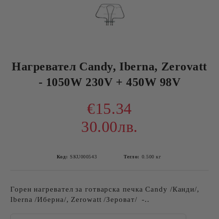
Нагревател Candy, Iberna, Zerovatt
- 1050W 230V + 450W 98V
€15.34
30.00лв.
Код:
SKU000543
Тегло:
0.500
кг
Горен нагревател за готварска печка Candy /Канди/,
Iberna /Иберна/, Zerowatt /Зероват/ -..