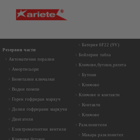
Батерия 6F22 (9V)
Резервни части
Бойлерни табла
Автоматични перални
Ключове,бутони,релета
Амортисьори
Бутони
Биметални ключалки
Ключове
Водни помпи
Ключове и контакти
Горен гофриран маркуч
Контакти
Долни гофрирани маркучи
Ключове
Двигатели
Разклонители
Електромагнитни вентили
Макара разклонител
Ключове,бутони