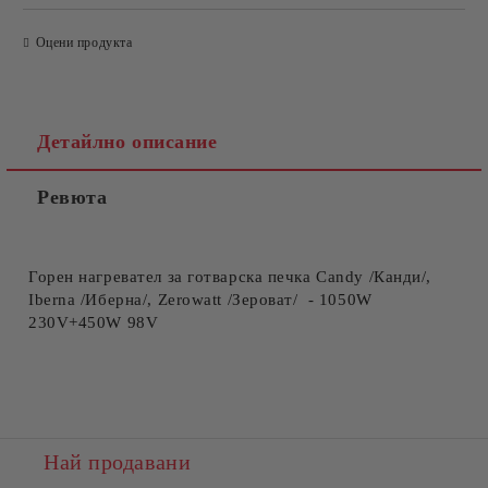
САМО ПОПЪЛНЕТЕ 4 ПОЛЕТА
Оцени продукта
Детайлно описание
Ревюта
Съгласен съм с
Политиката за лични данни
Ние ще се свържем с вас в рамките на работния ден.
Горен нагревател за готварска печка Candy /Канди/,
Iberna /Иберна/, Zerowatt /Зероват/ - 1050W
230V+450W 98V
Най продавани