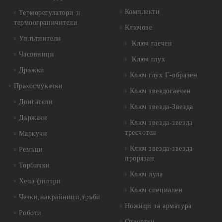
Комплекти
Терморегулатори и
термоограничители
Ключове
Уплътнители
Ключ гаечен
Часовници
Ключ глух
Дръжки
Ключ глух Г-образен
Прахосмукачки
Ключ звездогаечен
Двигатели
Ключ звезда-Звезда
Държачи
Ключ звезда-звезда
тресчотен
Маркучи
Ключ звезда-звезда
Ремъци
прорязан
Торбички
Ключ лула
Хепа филтри
Ключ специален
Четки,накрайници,тръби
Ножици за арматура
Роботи
Отвертки