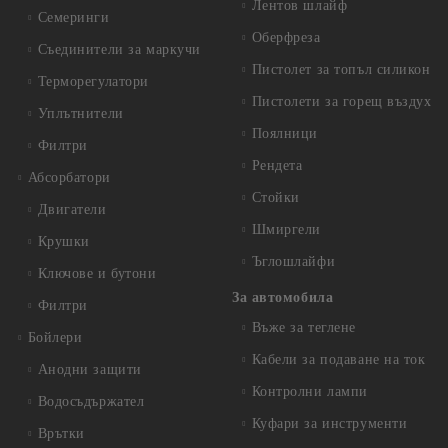
Лентов шлайф
Семеринги
Оберфреза
Съединители за маркучи
Пистолет за топъл силикон
Терморегулатори
Пистолети за горещ въздух
Уплътнители
Поялници
Филтри
Рендета
Абсорбатори
Стойки
Двигатели
Шмиргели
Крушки
Ъглошлайфи
Ключове и бутони
За автомобила
Филтри
Въже за теглене
Бойлери
Кабели за подаване на ток
Анодни защити
Контролни лампи
Водосъдържател
Куфари за инструменти
Врътки