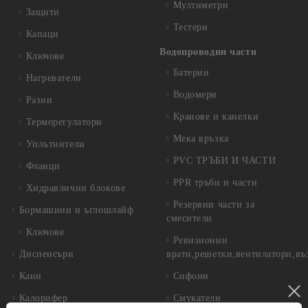
Мултиметри
Защити
Тестери
Капаци
Водопроводни части
Ключове
Батерии
Нагреватели
Водомери
Разни
Кранове и канелки
Терморегулатори
Мека връзка
Уплътнители
PVC ТРЪБИ И ЧАСТИ
Фланци
PPR тръби и части
Хидравлични блокове
Резервни части за
Бормашини и ъглошлайф
смесители
Ключове
Ревизионни
Диспенсъри
врати,решетки,вентилатори,въ
Кани
Сифони
Калорифер
Смукатели