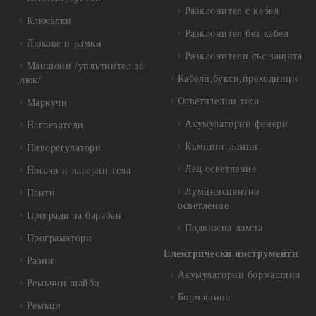
Разклонител с кабел
Ключалки
Разклонител без кабел
Люкове и рамки
Разклонители със защита
Маншони /уплътнител за
Кабели,букси,преходници
люк/
Осветителни тела
Маркучи
Акумулаторни фенери
Нагреватели
Къмпинг лампи
Ниворегулатори
Лед осветление
Носачи и лагерни тела
Луминисцентно
Панти
осветление
Прегради за барабан
Подвижна лампа
Програматори
Електрически инструменти
Разни
Акумулаторни бормашини
Ремъчни шайби
Бормашина
Ремъци