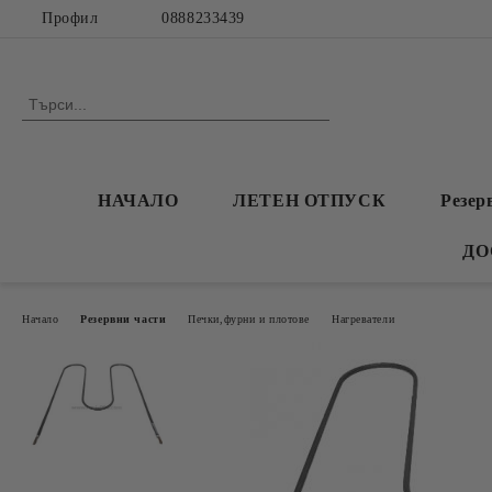
Профил
0888233439
НАЧАЛО
ЛЕТЕН ОТПУСК
Резер
ДО
Начало
Резервни части
Печки,фурни и плотове
Нагреватели