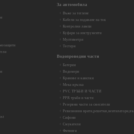
За автомобила
Въже за теглене
ри
Кабели за подаване на ток
Контролни лампи
Куфари за инструменти
Мултиметри
рмозащити
Тестери
тели
Водопроводни части
Батерии
ри
Водомери
Кранове и канелки
Мека връзка
PVC ТРЪБИ И ЧАСТИ
PPR тръби и части
Резервни части за смесители
Ревизионни врати,решетки,вентилатори,в
ost
Сифони
Смукатели
Фитинги