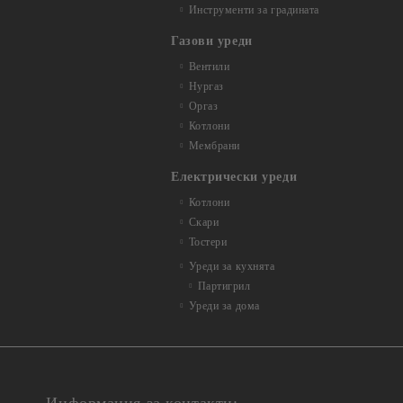
Инструменти за градината
Газови уреди
Вентили
Нургаз
Оргаз
Котлони
Мембрани
Електрически уреди
Котлони
Скари
Тостери
Уреди за кухнята
Партигрил
Уреди за дома