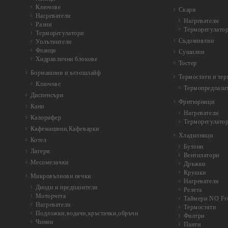
Ключове
Скари
Нагреватели
Нагреватели
Разни
Терморегулато
Терморегулатори
Съдомиялни
Уплътнители
Фланци
Сушилни
Хидравлични блокове
Тостер
Бормашини и ъглошлайф
Термостати и те
Ключове
Термопредпази
Диспенсъри
Фритюрници
Кани
Нагреватели
Калорифер
Терморегулато
Кафемашини,Кафеварки
Хладилници
Котел
Бутони
Лагери
Вентилатори
Месомелачки
Дръжки
Крушки
Микровълнови печки
Нагреватели
Диоди и предпазители
Релета
Моторчета
Таймери NO Fr
Нагреватели
Термостати
Подложки,водачи,кръстачки,обръчи
Филтри
Чинии
Панти