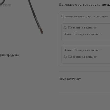
Нагевател за готварска печк
Ориентировъчни цени за доставка
До Пловдив на цена от
Извън Пловдив на цена от
Извън Пловдив на цена от
цени продукта
До Пловдив на цена от
Няма наличност