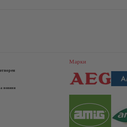
Марки
отворен
за новини