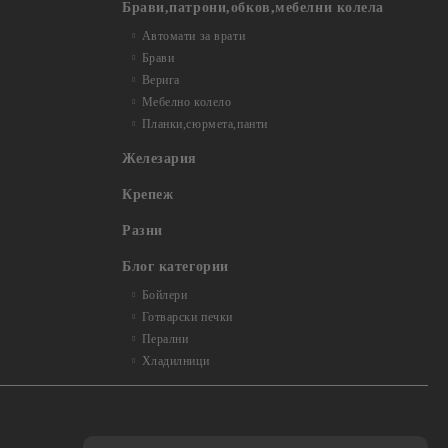
Брави,патрони,обков,мебелни колела
Автомати за врати
Брави
Верига
Мебелно колело
Планки,сюрмета,панти
Железария
Крепеж
Разни
Блог категории
Бойлери
Готварски печки
Перални
Хладилници