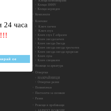
Клещи комбинирани
Клещи 1000V
Клещи керпеден
Комплекти
Ключове
 24 часа
Ключ гаечен
Ключ глух
!!!
Ключ глух Г-образен
Ключ звездогаечен
Ключ звезда-Звезда
Ключ звезда-звезда тресчотен
Ключ звезда-звезда прорязан
Ключ лула
Ключ специален
Ножици за арматура
Отвертки
НАКРАЙНИЦИ
Отвертки разни
Попнитачки
Пистолети за силикон
Разни
Режещи и пробиващи
АБРИХТ НОЖОВЕ