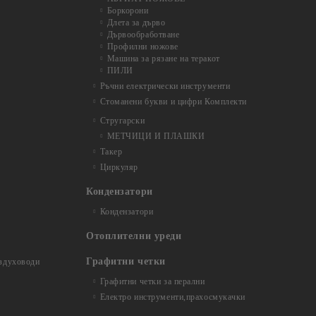
Боркорони
Длета за дърво
Дървообработване
Профилни ножове
Машина за рязане на теракот
ПИЛИ
Ръчни електрически инструменти
Стоманени букви и цифри Комплекти
Стругарски
МЕТЧИЦИ И ПЛАШКИ
Такер
Циркуляр
Кондензатори
Кондензатори
Отоплителни уреди
Графитни четки
ъздуховоди
Графитни четки за перални
Електро инструменти,прахосмукачки