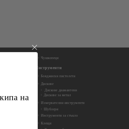
Чушкопеци
Инструменти
Бояджиски пистолети
Дискове
Дискове диамантени
кипа на
Дискове за метал
Измервателни инструменти
Шублери
Инструменти за стъкло
Клещи