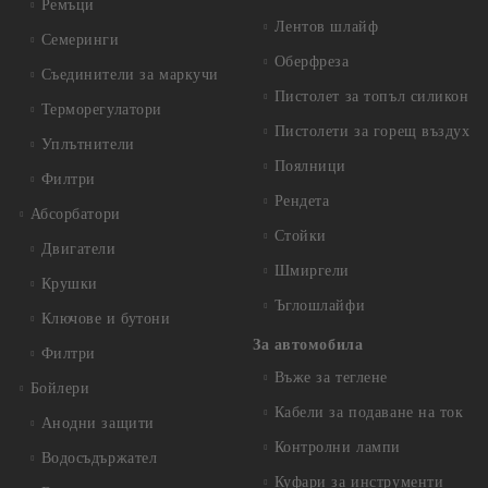
Ремъци
Лентов шлайф
Семеринги
Оберфреза
Съединители за маркучи
Пистолет за топъл силикон
Терморегулатори
Пистолети за горещ въздух
Уплътнители
Поялници
Филтри
Рендета
Абсорбатори
Стойки
Двигатели
Шмиргели
Крушки
Ъглошлайфи
Ключове и бутони
За автомобила
Филтри
Въже за теглене
Бойлери
Кабели за подаване на ток
Анодни защити
Контролни лампи
Водосъдържател
Куфари за инструменти