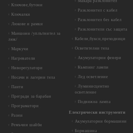
Макара разклонител
Ключове,бутони
Разклонител с кабел
Ключалки
Разклонител без кабел
Люкове и рамки
Разклонители със защита
Маншони /уплътнител за
Кабели,букси,преходници
люк/
Осветителни тела
Маркучи
Акумулаторни фенери
Нагреватели
Къмпинг лампи
Ниворегулатори
Лед осветление
Носачи и лагерни тела
Луминисцентно
Панти
осветление
Прегради за барабан
Подвижна лампа
Програматори
Електрически инструменти
Разни
Акумулаторни бормашини
Ремъчни шайби
Бормашина