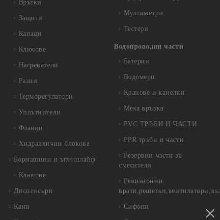
Врътки
Мултиметри
Защити
Тестери
Капаци
Водопроводни части
Ключове
Батерии
Нагреватели
Водомери
Разни
Кранове и канелки
Терморегулатори
Мека връзка
Уплътнители
PVC ТРЪБИ И ЧАСТИ
Фланци
PPR тръби и части
Хидравлични блокове
Резервни части за
Бормашини и ъглошлайф
смесители
Ключове
Ревизионни
Диспенсъри
врати,решетки,вентилатори,въ
Кани
Сифони