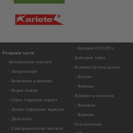
Батерия 6F22 (9V)
Резервни части
Бойлерни табла
Автоматични перални
Ключове,бутони,релета
Амортисьори
Бутони
Биметални ключалки
Ключове
Водни помпи
Ключове и контакти
Горен гофриран маркуч
Контакти
Долни гофрирани маркучи
Ключове
Двигатели
Разклонители
Електромагнитни вентили