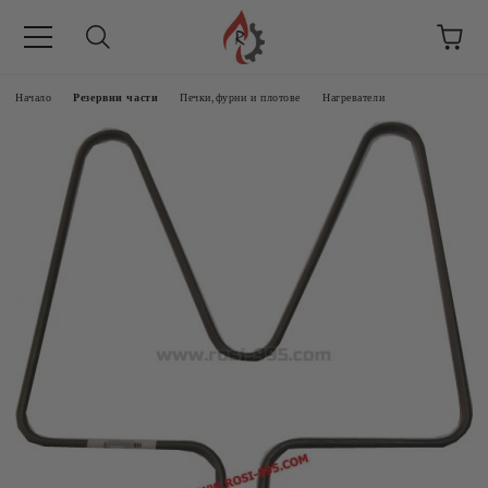
Начало
Резервни части
Печки,фурни и плотове
Нагреватели