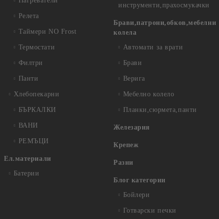
Нагреватели
инструменти,прахосмукачки
Релета
Брави,патрони,обков,мебелни
Таймери NO Frost
колела
Термостати
Автомати за врати
Филтри
Брави
Панти
Верига
Хлебопекарни
Мебелно колело
БЪРКАЛКИ
Планки,сюрмета,панти
ВАНИ
Железария
РЕМЪЦИ
Крепеж
Ел.материали
Разни
Батерии
Блог категории
Бойлери
Готварски печки