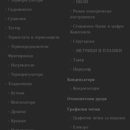
Терморегулатори
ПИЛИ
Съдомиялни
Ръчни електрически
инструменти
Сушилни
Стоманени букви и цифри
Тостер
Комплекти
Термостати и термозащити
Стругарски
Термопредпазители
МЕТЧИЦИ И ПЛАШКИ
Фритюрници
Такер
Нагреватели
Циркуляр
Терморегулатори
Кондензатори
Хладилници
Кондензатори
Бутони
Отоплителни уреди
Вентилатори
Графитни четки
Дръжки
Графитни четки за перални
Крушки
Електро