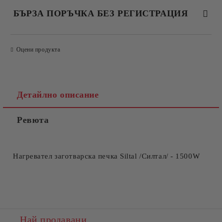
БЪРЗА ПОРЪЧКА БЕЗ РЕГИСТРАЦИЯ
САМО ПОПЪЛНЕТЕ 4 ПОЛЕТА
Оцени продукта
Детайлно описание
Ревюта
Съгласен съм с
Политиката за лични данни
Ние ще се свържем с вас в рамките на работния ден.
Нагревател за
готварска печка
Siltal /Силтал/ - 1500W
Най продавани