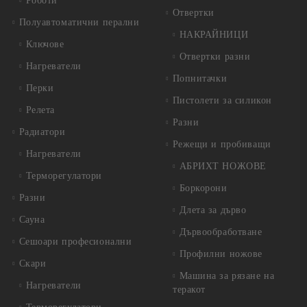
Роботи
Отвертки
Полуавтоматични перални
НАКРАЙНИЦИ
Ключове
Отвертки разни
Нагреватели
Попнитачки
Перки
Пистолети за силикон
Релета
Разни
Радиатори
Режещи и пробиващи
Нагреватели
АБРИХТ НОЖОВЕ
Терморегулатори
Боркорони
Разни
Длета за дърво
Сауна
Дървообработване
Сешоари професионални
Профилни ножове
Скари
Машина за рязане на
Нагреватели
теракот