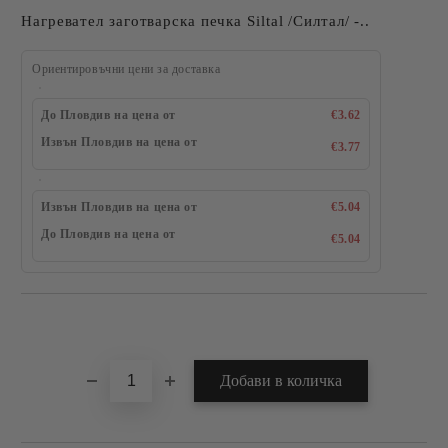
Нагревател заготварска печка Siltal /Силтал/ -..
Ориентировъчни цени за доставка
До Пловдив на цена от
€3.62
Извън Пловдив на цена от
€3.77
Извън Пловдив на цена от
€5.04
До Пловдив на цена от
€5.04
Добави в желани