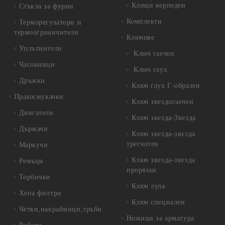
Клещи керпеден
Стъкла за фурни
Комплекти
Терморегулатори и
термоограничители
Ключове
Уплътнители
Ключ гаечен
Часовници
Ключ глух
Дръжки
Ключ глух Г-образен
Прахосмукачки
Ключ звездогаечен
Двигатели
Ключ звезда-Звезда
Държачи
Ключ звезда-звезда
тресчотен
Маркучи
Ключ звезда-звезда
Ремъци
прорязан
Торбички
Ключ лула
Хепа филтри
Ключ специален
Четки,накрайници,тръби
Ножици за арматура