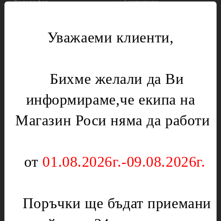
Калорифер
Смукатели
Кафемашини,Кафеварки
Фитинги
Уважаеми клиенти,
Котел
Инструменти за градината
Лагери
Газови уреди
Месомелачки
Вентили
Бихме желали да Ви
Микровълнови печки
Нургаз
информираме,че екипа на
Диоди и предпазители
Оргаз
Моторчета
Котлони
Магазин Роси няма да работи
Нагреватели
Мембрани
Електрически уреди
Подложки,водачи,кръстачки,обръчи
от
01.08.2026г.-09.08.2026г.
Котлони
Чинии
Скари
Слюда
Тостери
Поръчки ще бъдат приемани
Отоплителни печки
Уреди за кухнята
Ключове