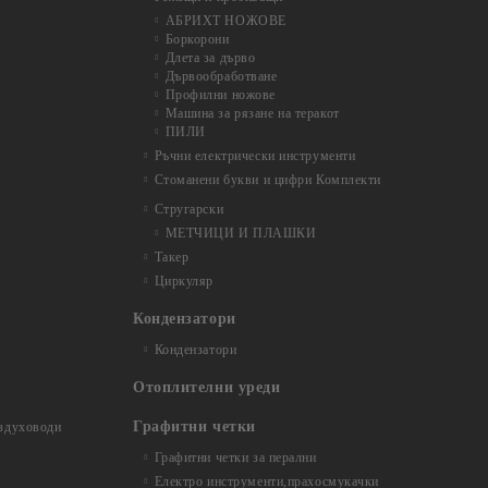
АБРИХТ НОЖОВЕ
Боркорони
Длета за дърво
Дървообработване
Профилни ножове
Машина за рязане на теракот
ПИЛИ
Ръчни електрически инструменти
Стоманени букви и цифри Комплекти
Стругарски
МЕТЧИЦИ И ПЛАШКИ
Такер
Циркуляр
Кондензатори
Кондензатори
Отоплителни уреди
Графитни четки
ъздуховоди
Графитни четки за перални
Електро инструменти,прахосмукачки