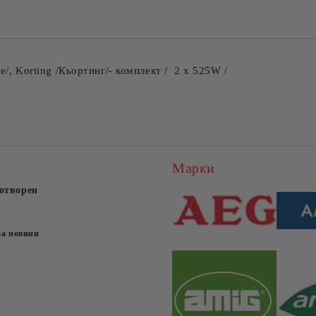
е/
, Korting /Кьортинг/
- комплект / 2 x 525W /
Марки
отворен
за новини