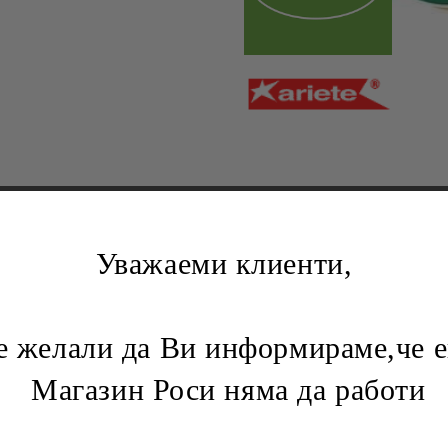
ри
Батерия 6F22 (9V)
Бойлерни табла
лотове
Уважаеми клиенти,
 фурни,перки
Ключове,бутони,релета
Бутони
Ключове
Ключове и контакти
желали да Ви информираме,че е
Контакти
ни
Ключове
Магазин Роси няма да работи
Разклонители
Макара разклонител
и
Разклонител с кабел