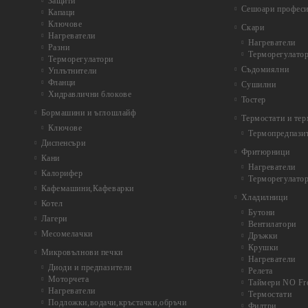
Защити
Сешоари профес
Капаци
Ключове
Скари
Нагреватели
Нагреватели
Разни
Терморегулато
Терморегулатори
Съдомиялни
Уплътнители
Фланци
Сушилни
Хидравлични блокове
Тостер
Бормашини и ъглошлайф
Термостати и те
Ключове
Термопредпази
Диспенсъри
Фритюрници
Кани
Нагреватели
Калорифер
Терморегулато
Кафемашини,Кафеварки
Хладилници
Котел
Бутони
Лагери
Вентилатори
Месомелачки
Дръжки
Крушки
Микровълнови печки
Нагреватели
Диоди и предпазители
Релета
Моторчета
Таймери NO Fr
Нагреватели
Термостати
Подложки,водачи,кръстачки,обръчи
Филтри