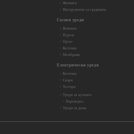
Фитинги
Инструменти за градината
Газови уреди
Вентили
Нургаз
Оргаз
Котлони
Мембрани
Електрически уреди
Котлони
Скари
Тостери
Уреди за кухнята
Партигрил
Уреди за дома