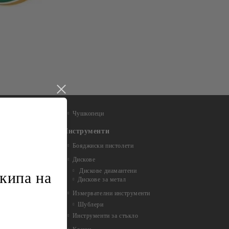
Чушкопеци
Инструменти
Бояджиски пистолети
Дискове
Дискове диамантени
кипа на
Дискове за метал
Измервателни инструменти
Шублери
Инструменти за стъкло