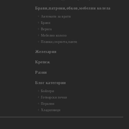
Брави,патрони,обков,мебелни колела
Автомати за врати
Брави
Верига
Мебелно колело
Планки,сюрмета,панти
Железария
Крепеж
Разни
Блог категории
Бойлери
Готварски печки
Перални
Хладилници