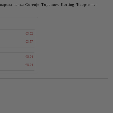
варска печка Gorenje /Горение/, Korting /Кьортинг/-
€3.62
€3.77
€5.04
€5.04
Добави в желани