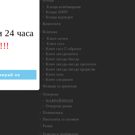
Клещи
Клещи комбинирани
Клещи 1000V
Клещи керпеден
Комплекти
 24 часа
Ключове
Ключ гаечен
!!!
Ключ глух
Ключ глух Г-образен
Ключ звездогаечен
Ключ звезда-Звезда
Ключ звезда-звезда тресчотен
Ключ звезда-звезда прорязан
Ключ лула
Ключ специален
Ножици за арматура
Отвертки
НАКРАЙНИЦИ
Отвертки разни
Попнитачки
Пистолети за силикон
Разни
Режещи и пробиващи