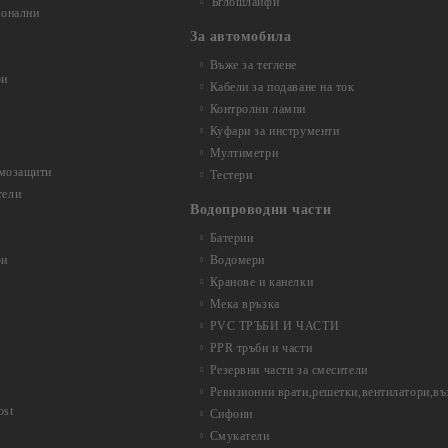
Ъглошлайфи
ионални
За автомобила
Въже за теглене
ри
Кабели за подаване на ток
Контролни лампи
Куфари за инструменти
Мултиметри
рмозащити
Тестери
тели
Водопроводни части
Батерии
ри
Водомери
Кранове и канелки
Мека връзка
PVC ТРЪБИ И ЧАСТИ
PPR тръби и части
Резервни части за смесители
Ревизионни врати,решетки,вентилатори,в
ost
Сифони
Смукатели