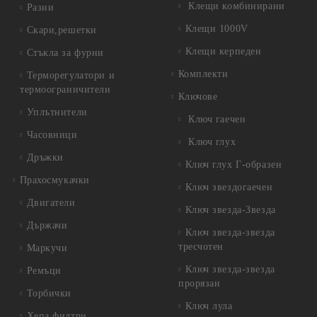
Клещи комбинирани
Разни
Клещи 1000V
Скари,решетки
Клещи керпеден
Стъкла за фурни
Комплекти
Терморегулатори и
термоограничители
Ключове
Уплътнители
Ключ гаечен
Часовници
Ключ глух
Дръжки
Ключ глух Г-образен
Прахосмукачки
Ключ звездогаечен
Двигатели
Ключ звезда-Звезда
Държачи
Ключ звезда-звезда
тресчотен
Маркучи
Ключ звезда-звезда
Ремъци
прорязан
Торбички
Ключ лула
Хепа филтри