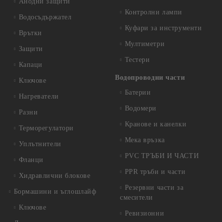
Анодни защити
Контролни лампи
Водосъдържател
Куфари за инструменти
Врътки
Мултиметри
Защити
Тестери
Капаци
Водопроводни части
Ключове
Батерии
Нагреватели
Водомери
Разни
Кранове и канелки
Терморегулатори
Мека връзка
Уплътнители
PVC ТРЪБИ И ЧАСТИ
Фланци
PPR тръби и части
Хидравлични блокове
Резервни части за
Бормашини и ъглошлайф
смесители
Ключове
Ревизионни