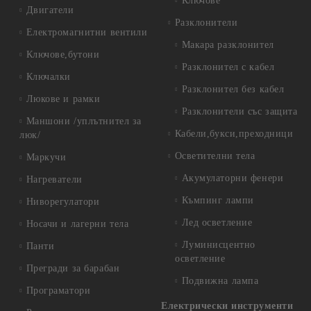
Ключове
Двигатели
Разклонители
Електромагнитни вентили
Макара разклонител
Ключове,бутони
Разклонител с кабел
Ключалки
Разклонител без кабел
Люкове и рамки
Разклонители със защита
Маншони /уплътнител за
Кабели,букси,преходници
люк/
Осветителни тела
Маркучи
Акумулаторни фенери
Нагреватели
Къмпинг лампи
Ниворегулатори
Лед осветление
Носачи и лагерни тела
Луминисцентно
Панти
осветление
Прегради за барабан
Подвижна лампа
Програматори
Електрически инструменти