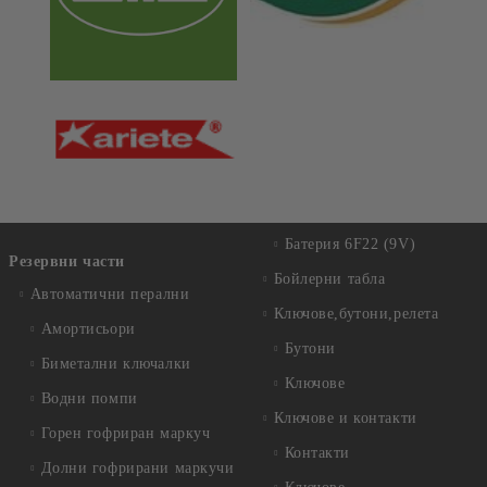
Батерия 6F22 (9V)
Резервни части
Бойлерни табла
Автоматични перални
Ключове,бутони,релета
Амортисьори
Бутони
Биметални ключалки
Ключове
Водни помпи
Ключове и контакти
Горен гофриран маркуч
Контакти
Долни гофрирани маркучи