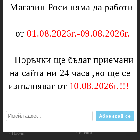
Тостери
Магазин Роси няма да работи
Отоплителни печки
Уреди за кухнята
Ключове
Партигрил
Нагреватели
от
01.08.2026г.-09.08.2026г.
Уреди за дома
Терморегулатори
Чушкопеци
Печки,фурни и плотове
Инструменти
Поръчки ще бъдат приемани
Вентилатори за
Бояджиски пистолети
фурни,перки
на сайта ни 24 часа ,но ще се
Дискове
Врътки
Дискове диамантени
изпълняват от
10.08.2026г.!!!
Газови детайли
Дискове за метал
Ключове
Измервателни инструменти
Крушки
Шублери
Нагреватели
Инструменти за стъкло
Панти и пружини
Клещи
Плочи