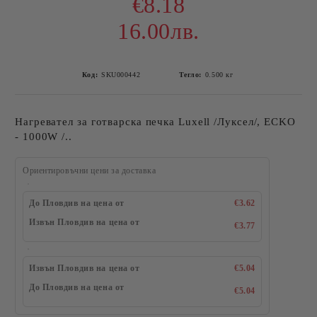
€8.18
16.00лв.
Код:
SKU000442
Тегло:
0.500
кг
Нагревател за готварска печка Luxell /Луксел/, ECKO
- 1000W /..
Ориентировъчни цени за доставка
До Пловдив на цена от
€3.62
Извън Пловдив на цена от
€3.77
Извън Пловдив на цена от
€5.04
До Пловдив на цена от
€5.04