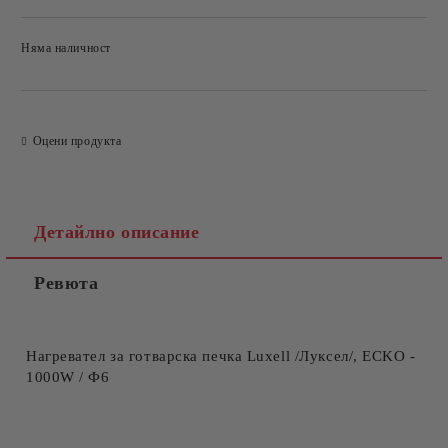
Няма наличност
Добави в желани
Оцени продукта
Детайлно описание
Ревюта
Нагревател за готварска печка Luxell /Луксел/, ECKO -
1000W / Ф6