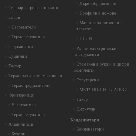
Дървообработване
Сешоари професионални
Профилни ножове
Скари
Машина за рязане на
Нагреватели
теракот
Терморегулатори
ПИЛИ
Съдомиялни
Ръчни електрически
инструменти
Сушилни
Стоманени букви и цифри
Тостер
Комплекти
Термостати и термозащити
Стругарски
Термопредпазители
МЕТЧИЦИ И ПЛАШКИ
Фритюрници
Такер
Нагреватели
Циркуляр
Терморегулатори
Кондензатори
Хладилници
Кондензатори
Бутони