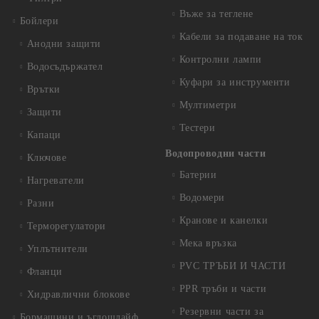
Въже за теглене
Бойлери
Кабели за подаване на ток
Анодни защити
Контролни лампи
Водосъдържател
Куфари за инструменти
Врътки
Мултиметри
Защити
Тестери
Капаци
Водопроводни части
Ключове
Батерии
Нагреватели
Водомери
Разни
Кранове и канелки
Терморегулатори
Мека връзка
Уплътнители
PVC ТРЪБИ И ЧАСТИ
Фланци
PPR тръби и части
Хидравлични блокове
Резервни части за
Бормашини и ъглошлайф