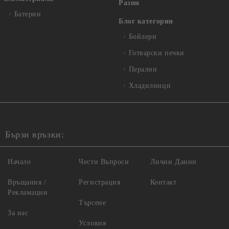
Разни
Батерии
Блог категории
Бойлери
Готварски печки
Перални
Хладилници
Бързи връзки:
Начало
Чести Въпроси
Лични Данни
Връщания /
Регистрация
Контакт
Рекламации
Търсене
За нас
Условия