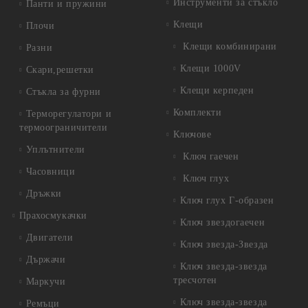
Инструменти за стъкло
Панти и пружини
Клещи
Плочи
Клещи комбинирани
Разни
Клещи 1000V
Скари,решетки
Клещи керпеден
Стъкла за фурни
Комплекти
Терморегулатори и
термоограничители
Ключове
Уплътнители
Ключ гаечен
Часовници
Ключ глух
Дръжки
Ключ глух Г-образен
Прахосмукачки
Ключ звездогаечен
Двигатели
Ключ звезда-Звезда
Държачи
Ключ звезда-звезда
тресчотен
Маркучи
Ключ звезда-звезда
Ремъци