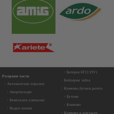
Батерия 6F22 (9V)
Резервни части
Бойлерни табла
Автоматични перални
Ключове,бутони,релета
Амортисьори
Бутони
Биметални ключалки
Ключове
Водни помпи
Ключове и контакти