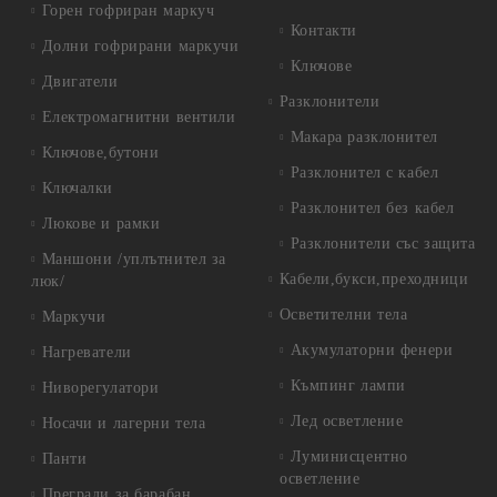
Горен гофриран маркуч
Контакти
Долни гофрирани маркучи
Ключове
Двигатели
Разклонители
Електромагнитни вентили
Макара разклонител
Ключове,бутони
Разклонител с кабел
Ключалки
Разклонител без кабел
Люкове и рамки
Разклонители със защита
Маншони /уплътнител за
Кабели,букси,преходници
люк/
Осветителни тела
Маркучи
Акумулаторни фенери
Нагреватели
Къмпинг лампи
Ниворегулатори
Лед осветление
Носачи и лагерни тела
Луминисцентно
Панти
осветление
Прегради за барабан