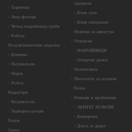
прорязан
Торбички
Ключ лула
Хепа филтри
Ключ специален
Четки,накрайници,тръби
Ножици за арматура
Роботи
Отвертки
Полуавтоматични перални
НАКРАЙНИЦИ
Ключове
Отвертки разни
Нагреватели
Попнитачки
Перки
Пистолети за силикон
Релета
Разни
Радиатори
Режещи и пробиващи
Нагреватели
АБРИХТ НОЖОВЕ
Терморегулатори
Боркорони
Разни
Длета за дърво
Сауна