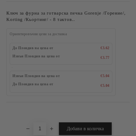
Ключ за фурна за готварска печка Gorenje /Горение/,
Korting /Кьортинг/ - 8 тактов..
Ориентировъчни цени за доставка
До Пловдив на цена от
€3.62
Извън Пловдив на цена от
€3.77
Извън Пловдив на цена от
€5.04
До Пловдив на цена от
€5.04
Добави в желани