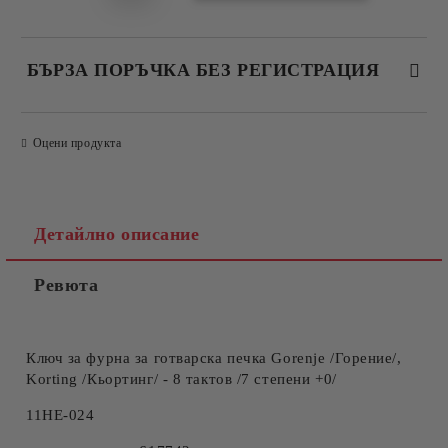
БЪРЗА ПОРЪЧКА БЕЗ РЕГИСТРАЦИЯ
САМО ПОПЪЛНЕТЕ 4 ПОЛЕТА
Оцени продукта
Детайлно описание
Ревюта
Съгласен съм с
Политиката за лични данни
Ние ще се свържем с вас в рамките на работния ден.
Ключ за фурна за готварска печка
Gorenje /Горение/,
Korting /Кьортинг/ - 8 тактов /7
степени
+0/
11НЕ-024