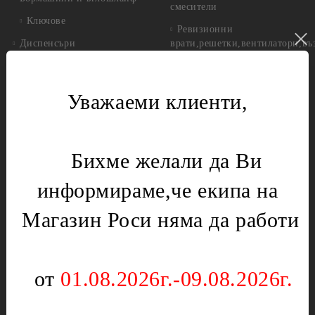
смесители
Ключове
Ревизионни
Диспенсъри
врати,решетки,вентилатори,въ
Кани
Сифони
Калорифер
Смукатели
Уважаеми клиенти,
Кафемашини,Кафеварки
Фитинги
Котел
Инструменти за градината
Бихме желали да Ви
Лагери
Газови уреди
Месомелачки
Вентили
информираме,че екипа на
Микровълнови печки
Нургаз
Магазин Роси няма да работи
Диоди и предпазители
Оргаз
Моторчета
Котлони
Нагреватели
Мембрани
от
01.08.2026г.-09.08.2026г.
Електрически уреди
Подложки,водачи,кръстачки,обръчи