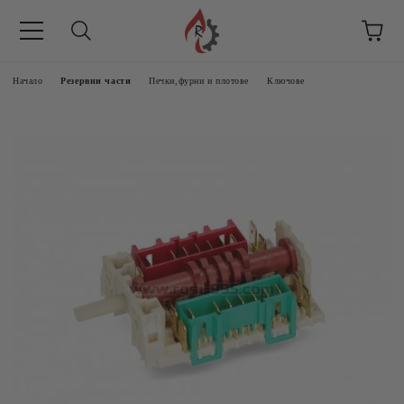
Начало
Резервни части
Печки,фурни и плотове
Ключове