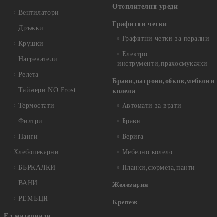
Отоплителни уреди
Вентилатори
Графитни четки
Дръжки
Графитни четки за перални
Крушки
Електро
Нагреватели
инструменти,прахосмукачки
Релета
Брави,патрони,обков,мебелни
Таймери NO Frost
колела
Термостати
Автомати за врати
Филтри
Брави
Панти
Верига
Хлебопекарни
Мебелно колело
БЪРКАЛКИ
Планки,сюрмета,панти
ВАНИ
Железария
РЕМЪЦИ
Крепеж
Ел.материали