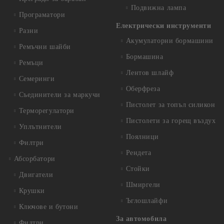
Подвижна лампа
Програматори
Електрически инструменти
Разни
Акумулаторни бормашини
Ремъчни шайби
Бормашина
Ремъци
Лентов шлайф
Семеринги
Оберфреза
Съединители за маркучи
Пистолет за топъл силикон
Терморегулатори
Пистолети за горещ въздух
Уплътнители
Поялници
Филтри
Рендета
Абсорбатори
Стойки
Двигатели
Шмиргели
Крушки
Ъглошлайфи
Ключове и бутони
За автомобила
Филтри