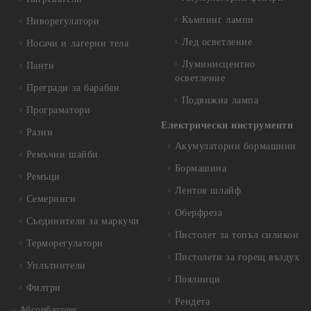
Къмпинг лампи
Ниворегулатори
Лед осветление
Носачи и лагерни тела
Луминисцентно
Панти
осветление
Прегради за барабан
Подвижна лампа
Програматори
Електрически инструменти
Разни
Акумулаторни бормашини
Ремъчни шайби
Бормашина
Ремъци
Лентов шлайф
Семеринги
Оберфреза
Съединители за маркучи
Пистолет за топъл силикон
Терморегулатори
Пистолети за горещ въздух
Уплътнители
Поялници
Филтри
Рендета
Абсорбатори