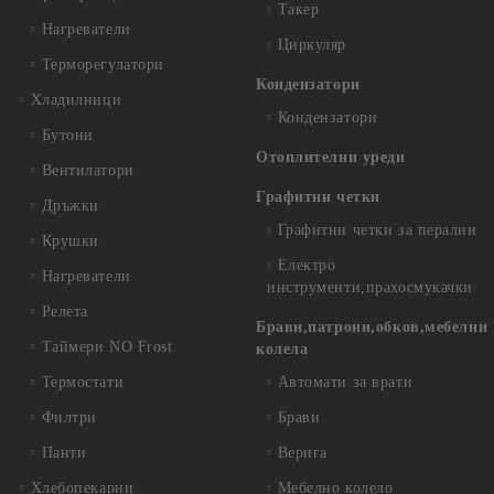
Такер
Нагреватели
Циркуляр
Терморегулатори
Кондензатори
Хладилници
Кондензатори
Бутони
Отоплителни уреди
Вентилатори
Графитни четки
Дръжки
Графитни четки за перални
Крушки
Електро
Нагреватели
инструменти,прахосмукачки
Релета
Брави,патрони,обков,мебелни
Таймери NO Frost
колела
Термостати
Автомати за врати
Филтри
Брави
Панти
Верига
Хлебопекарни
Мебелно колело