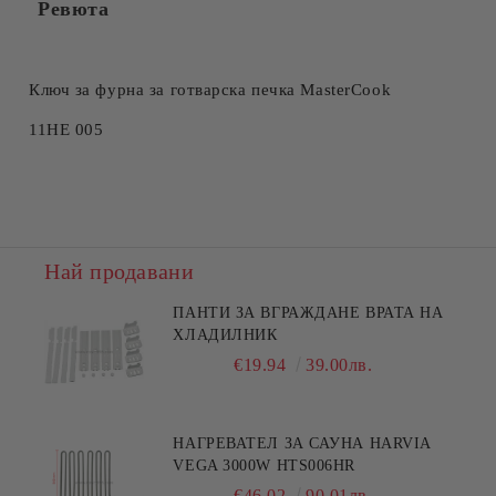
Ревюта
Съгласен съм с
Политиката за лични данни
Ние ще се свържем с вас в рамките на работния ден.
Ключ за фурна за готварска печка MasterCook
11HE 005
Най продавани
ПАНТИ ЗА ВГРАЖДАНЕ ВРАТА НА
ХЛАДИЛНИК
€19.94
39.00лв.
НАГРЕВАТЕЛ ЗА САУНА HARVIA
VEGA 3000W HTS006HR
€46.02
90.01лв.