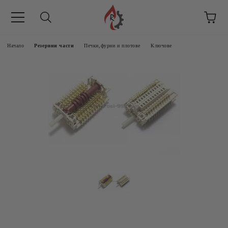
Начало
Резервни части
Печки,фурни и плотове
Ключове