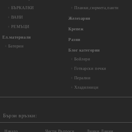
БЪРКАЛКИ
Планки,сюрмета,панти
ВАНИ
Железария
РЕМЪЦИ
Крепеж
Ел.материали
Разни
Батерии
Блог категории
Бойлери
Готварски печки
Перални
Хладилници
Бързи връзки:
Начало
Чести Въпроси
Лични Данни