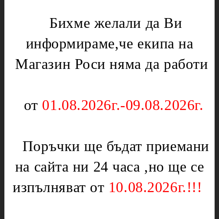
Оргаз
Моторчета
Котлони
Бихме желали да Ви
Нагреватели
Мембрани
информираме,че екипа на
Електрически уреди
Подложки,водачи,кръстачки,обръчи
Магазин Роси няма да работи
Котлони
Чинии
Скари
Слюда
Тостери
от
01.08.2026г.-09.08.2026г.
Отоплителни печки
Уреди за кухнята
Ключове
Партигрил
Нагреватели
Поръчки ще бъдат приемани
Уреди за дома
Терморегулатори
Чушкопеци
на сайта ни 24 часа ,но ще се
Печки,фурни и плотове
Инструменти
Вентилатори за
изпълняват от
10.08.2026г.!!!
Бояджиски пистолети
фурни,перки
Дискове
Врътки