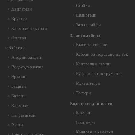
Стойки
Двигатели
Шмиргели
Крушки
Ъглошлайфи
Ключове и бутони
За автомобила
Филтри
Въже за теглене
Бойлери
Кабели за подаване на ток
Анодни защити
Контролни лампи
Водосъдържател
Куфари за инструменти
Врътки
Мултиметри
Защити
Тестери
Капаци
Водопроводни части
Ключове
Батерии
Нагреватели
Водомери
Разни
Кранове и канелки
Терморегулатори