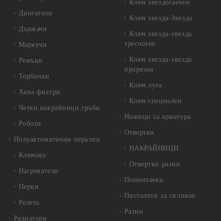
Ключ звездогаечен
Двигатели
Ключ звезда-Звезда
Държачи
Ключ звезда-звезда
тресчотен
Маркучи
Ключ звезда-звезда
Ремъци
прорязан
Торбички
Ключ лула
Хепа филтри
Ключ специален
Четки,накрайници,тръби
Ножици за арматура
Роботи
Отвертки
Полуавтоматични перални
НАКРАЙНИЦИ
Ключове
Отвертки разни
Нагреватели
Попнитачки
Перки
Пистолети за силикон
Релета
Разни
Радиатори