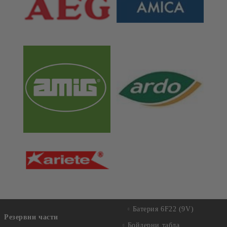
Батерия 6F22 (9V)
Резервни части
Бойлерни табла