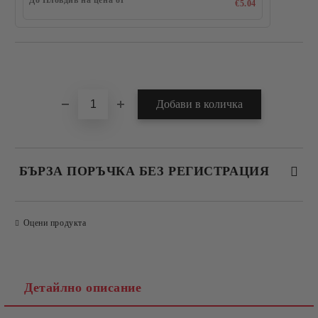
До Пловдив на цена от
€5.04
Добави в желани
БЪРЗА ПОРЪЧКА БЕЗ РЕГИСТРАЦИЯ
САМО ПОПЪЛНЕТЕ 4 ПОЛЕТА
Оцени продукта
Детайлно описание