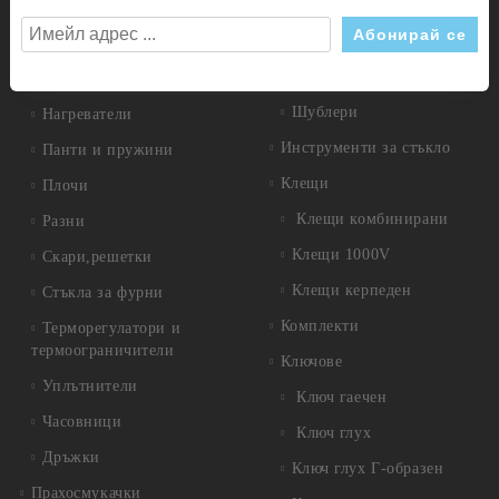
Дискове диамантени
Газови детайли
Дискове за метал
Ключове
Измервателни инструменти
Крушки
Шублери
Нагреватели
Инструменти за стъкло
Панти и пружини
Клещи
Плочи
Клещи комбинирани
Разни
Клещи 1000V
Скари,решетки
Клещи керпеден
Стъкла за фурни
Комплекти
Терморегулатори и
термоограничители
Ключове
Уплътнители
Ключ гаечен
Часовници
Ключ глух
Дръжки
Ключ глух Г-образен
Прахосмукачки