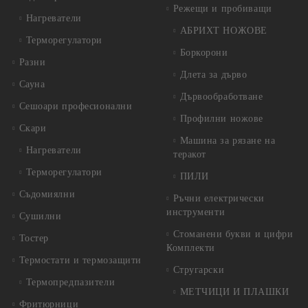
Режещи и пробиващи
Нагреватели
АБРИХТ НОЖОВЕ
Терморегулатори
Боркорони
Разни
Длета за дърво
Сауна
Дървообработване
Сешоари професионални
Профилни ножове
Скари
Машина за рязане на
Нагреватели
теракот
Терморегулатори
ПИЛИ
Съдомиялни
Ръчни електрически
инструменти
Сушилни
Стоманени букви и цифри
Тостер
Комплекти
Термостати и термозащити
Стругарски
Термопредпазители
МЕТЧИЦИ И ПЛАШКИ
Фритюрници