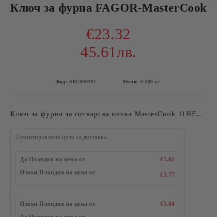
Ключ за фурна FAGOR-MasterCook
€23.32
45.61лв.
Код:
SKU000392
Тегло:
0.500
кг
Ключ за фурна за готварска печка MasterCook 11HE..
Ориентировъчни цени за доставка
До Пловдив на цена от
€3.62
Извън Пловдив на цена от
€3.77
Извън Пловдив на цена от
€5.04