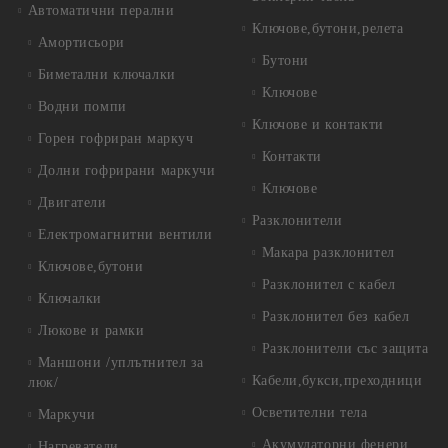
Автоматични перални
Ключове,бутони,релета
Амортисьори
Бутони
Биметални ключалки
Ключове
Водни помпи
Ключове и контакти
Горен гофриран маркуч
Контакти
Долни гофрирани маркучи
Ключове
Двигатели
Разклонители
Електромагнитни вентили
Макара разклонител
Ключове,бутони
Разклонител с кабел
Ключалки
Разклонител без кабел
Люкове и рамки
Разклонители със защита
Маншони /уплътнител за
Кабели,букси,преходници
люк/
Осветителни тела
Маркучи
Акумулаторни фенери
Нагреватели