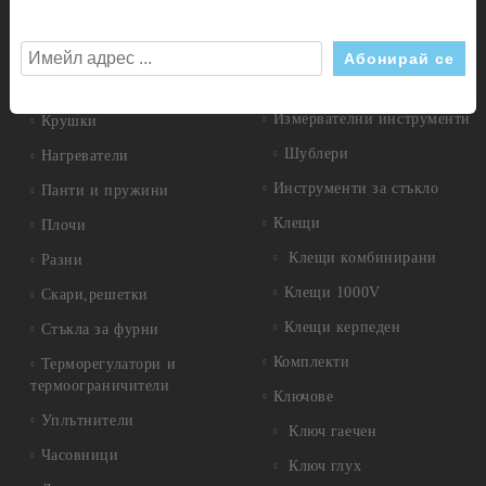
Дискове
Врътки
Дискове диамантени
Газови детайли
Дискове за метал
Ключове
Измервателни инструменти
Крушки
Шублери
Нагреватели
Инструменти за стъкло
Панти и пружини
Клещи
Плочи
Клещи комбинирани
Разни
Клещи 1000V
Скари,решетки
Клещи керпеден
Стъкла за фурни
Комплекти
Терморегулатори и
термоограничители
Ключове
Уплътнители
Ключ гаечен
Часовници
Ключ глух