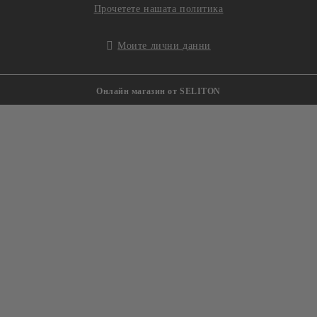
Прочетете нашата политика
Моите лични данни
Онлайн магазин от SELITON