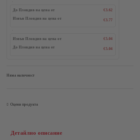
До Пловдив на цена от
€3.62
Извън Пловдив на цена от
€3.77
Извън Пловдив на цена от
€5.04
До Пловдив на цена от
€5.04
Няма наличност
Добави в желани
Оцени продукта
Детайлно описание