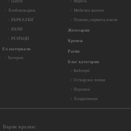
Панти
Верига
Хлебопекарни
Мебелно колело
БЪРКАЛКИ
Планки,сюрмета,панти
ВАНИ
Железария
РЕМЪЦИ
Крепеж
Ел.материали
Разни
Батерии
Блог категории
Бойлери
Готварски печки
Перални
Хладилници
Бързи връзки: