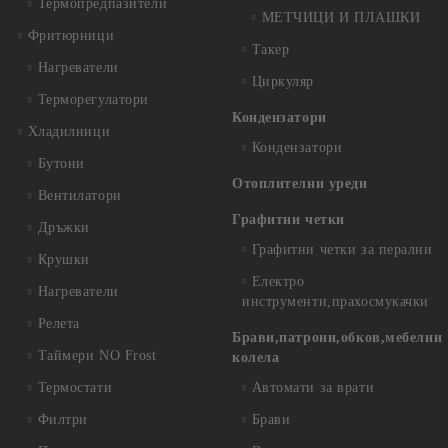
Термопредпазители
МЕТЧИЦИ И ПЛАШКИ
Фритюрници
Такер
Нагреватели
Циркуляр
Терморегулатори
Кондензатори
Хладилници
Кондензатори
Бутони
Отоплителни уреди
Вентилатори
Графитни четки
Дръжки
Графитни четки за перални
Крушки
Електро
Нагреватели
инструменти,прахосмукачки
Релета
Брави,патрони,обков,мебелни
Таймери NO Frost
колела
Термостати
Автомати за врати
Филтри
Брави