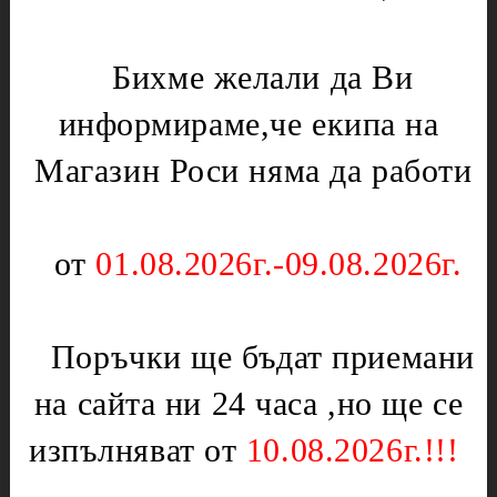
Микровълнови печки
Нургаз
Диоди и предпазители
Оргаз
Бихме желали да Ви
Моторчета
Котлони
информираме,че екипа на
Нагреватели
Мембрани
Електрически уреди
Магазин Роси няма да работи
Подложки,водачи,кръстачки,обръчи
Котлони
Чинии
Скари
Слюда
от
01.08.2026г.-09.08.2026г.
Тостери
Отоплителни печки
Уреди за кухнята
Ключове
Партигрил
Поръчки ще бъдат приемани
Нагреватели
Уреди за дома
Терморегулатори
на сайта ни 24 часа ,но ще се
Чушкопеци
Печки,фурни и плотове
изпълняват от
10.08.2026г.!!!
Инструменти
Вентилатори за
Бояджиски пистолети
фурни,перки