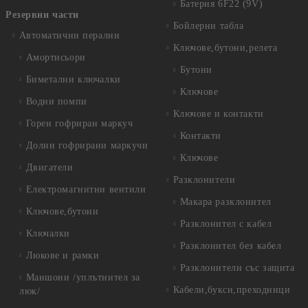
Батерия 6F22 (9V)
Резервни части
Бойлерни табла
Автоматични перални
Ключове,бутони,релета
Амортисьори
Бутони
Биметални ключалки
Ключове
Водни помпи
Ключове и контакти
Горен гофриран маркуч
Контакти
Долни гофрирани маркучи
Ключове
Двигатели
Разклонители
Електромагнитни вентили
Макара разклонител
Ключове,бутони
Разклонител с кабел
Ключалки
Разклонител без кабел
Люкове и рамки
Разклонители със защита
Маншони /уплътнител за
Кабели,букси,преходници
люк/