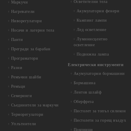
Осветителни тела
Маркучи
Акумулаторни фенери
Нагреватели
Къмпинг лампи
Ниворегулатори
Лед осветление
Носачи и лагерни тела
Луминисцентно
Панти
осветление
Прегради за барабан
Подвижна лампа
Програматори
Електрически инструменти
Разни
Акумулаторни бормашини
Ремъчни шайби
Бормашина
Ремъци
Лентов шлайф
Семеринги
Оберфреза
Съединители за маркучи
Пистолет за топъл силикон
Терморегулатори
Пистолети за горещ въздух
Уплътнители
Поялници