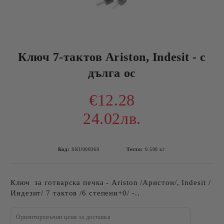
Ключ 7-тактов Ariston, Indesit - с
дълга ос
€12.28
24.02лв.
Код:
SKU000369
Тегло:
0.500
кг
Ключ за готварска печка - Ariston /Аристон/, Indesit /
Индезит/ 7 тактов /6 степени+0/ -..
Ориентировъчни цени за доставка