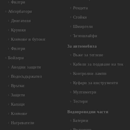
Филтри
Рендета
Абсорбатори
Стойки
Двигатели
Шмиргели
Крушки
Ъглошлайфи
Ключове и бутони
За автомобила
Филтри
Въже за теглене
Бойлери
Кабели за подаване на ток
Анодни защити
Контролни лампи
Водосъдържател
Куфари за инструменти
Врътки
Мултиметри
Защити
Тестери
Капаци
Водопроводни части
Ключове
Батерии
Нагреватели
Водомери