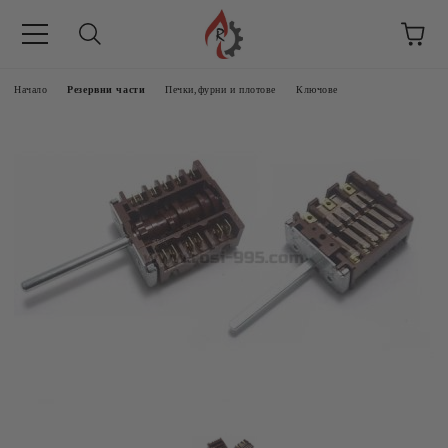
Начало
Резервни части
Печки,фурни и плотове
Ключове