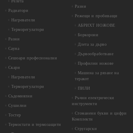
Релета
Разни
Радиатори
Режещи и пробиващи
Нагреватели
АБРИХТ НОЖОВЕ
Терморегулатори
Боркорони
Разни
Длета за дърво
Сауна
Дървообработване
Сешоари професионални
Профилни ножове
Скари
Машина за рязане на
Нагреватели
теракот
Терморегулатори
ПИЛИ
Съдомиялни
Ръчни електрически
инструменти
Сушилни
Стоманени букви и цифри
Тостер
Комплекти
Термостати и термозащити
Стругарски