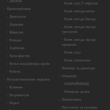
Дръжки
Ключ глух Г-образен
Прахосмукачки
Ключ звездогаечен
Двигатели
Ключ звезда-Звезда
Държачи
Ключ звезда-звезда
тресчотен
Маркучи
Ключ звезда-звезда
Ремъци
прорязан
Торбички
Ключ лула
Хепа филтри
Ключ специален
Четки,накрайници,тръби
Ножици за арматура
Роботи
Отвертки
Полуавтоматични перални
НАКРАЙНИЦИ
Ключове
Отвертки разни
Нагреватели
Попнитачки
Перки
Пистолети за силикон