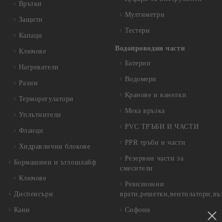
Врътки
Мултиметри
Защити
Тестери
Капаци
Водопроводни части
Ключове
Батерии
Нагреватели
Водомери
Разни
Кранове и канелки
Терморегулатори
Мека връзка
Уплътнители
PVC ТРЪБИ И ЧАСТИ
Фланци
PPR тръби и части
Хидравлични блокове
Резервни части за
Бормашини и ъглошлайф
смесители
Ключове
Ревизионни
Диспенсъри
врати,решетки,вентилатори,въ
Кани
Сифони