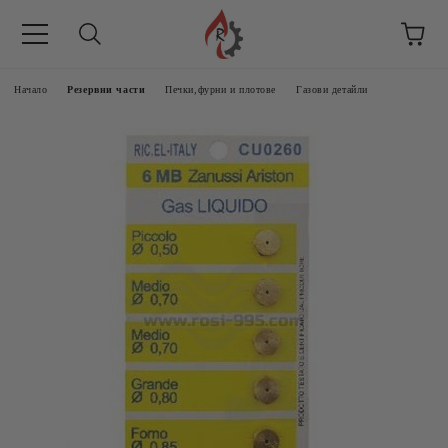
Начало
Резервни части
Печки,фурни и плотове
Газови детайли