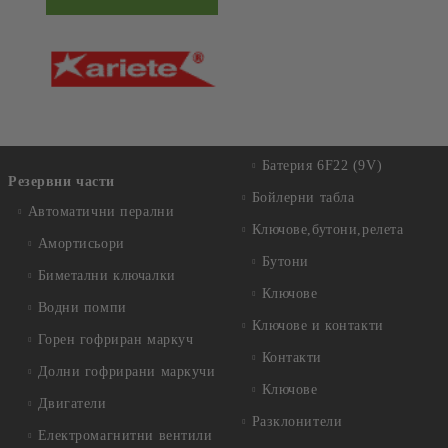
Батерия 6F22 (9V)
Резервни части
Бойлерни табла
Автоматични перални
Ключове,бутони,релета
Амортисьори
Бутони
Биметални ключалки
Ключове
Водни помпи
Ключове и контакти
Горен гофриран маркуч
Контакти
Долни гофрирани маркучи
Ключове
Двигатели
Разклонители
Електромагнитни вентили