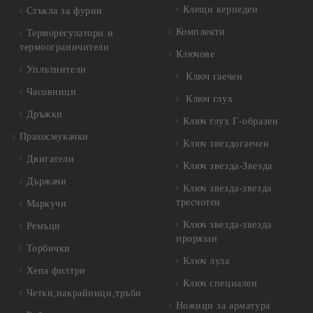
Клещи керпеден
Стъкла за фурни
Комплекти
Терморегулатори и
термоограничители
Ключове
Уплътнители
Ключ гаечен
Часовници
Ключ глух
Дръжки
Ключ глух Г-образен
Прахосмукачки
Ключ звездогаечен
Двигатели
Ключ звезда-Звезда
Държачи
Ключ звезда-звезда
тресчотен
Маркучи
Ключ звезда-звезда
Ремъци
прорязан
Торбички
Ключ лула
Хепа филтри
Ключ специален
Четки,накрайници,тръби
Ножици за арматура