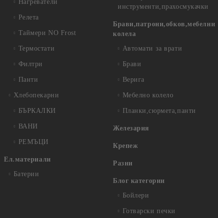
Нагреватели
инструменти,прахосмукачки
Релета
Брави,патрони,обков,мебелни
Таймери NO Frost
колела
Термостати
Автомати за врати
Филтри
Брави
Панти
Верига
Хлебопекарни
Мебелно колело
БЪРКАЛКИ
Планки,сюрмета,панти
ВАНИ
Железария
РЕМЪЦИ
Крепеж
Ел.материали
Разни
Батерии
Блог категории
Бойлери
Готварски печки