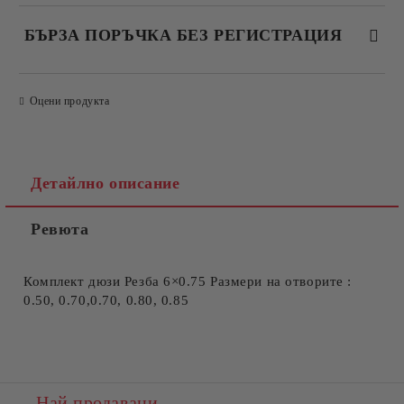
БЪРЗА ПОРЪЧКА БЕЗ РЕГИСТРАЦИЯ
САМО ПОПЪЛНЕТЕ 4 ПОЛЕТА
Оцени продукта
Детайлно описание
Ревюта
Съгласен съм с
Политиката за лични данни
Ние ще се свържем с вас в рамките на работния ден.
Комплект дюзи Резба 6×0.75 Размери на отворите :
0.50, 0.70,0.70, 0.80, 0.85
Най продавани