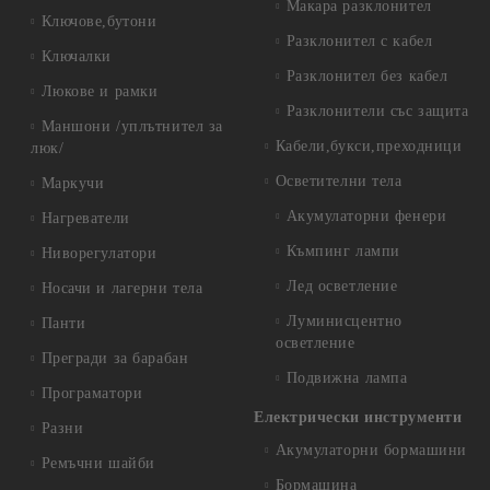
Макара разклонител
Ключове,бутони
Разклонител с кабел
Ключалки
Разклонител без кабел
Люкове и рамки
Разклонители със защита
Маншони /уплътнител за
Кабели,букси,преходници
люк/
Осветителни тела
Маркучи
Акумулаторни фенери
Нагреватели
Къмпинг лампи
Ниворегулатори
Лед осветление
Носачи и лагерни тела
Луминисцентно
Панти
осветление
Прегради за барабан
Подвижна лампа
Програматори
Електрически инструменти
Разни
Акумулаторни бормашини
Ремъчни шайби
Бормашина