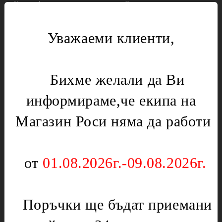
Калорифер
Смукатели
Кафемашини,Кафеварки
Фитинги
Уважаеми клиенти,
Котел
Инструменти за градината
Лагери
Газови уреди
Месомелачки
Вентили
Бихме желали да Ви
Микровълнови печки
Нургаз
информираме,че екипа на
Диоди и предпазители
Оргаз
Моторчета
Котлони
Магазин Роси няма да работи
Нагреватели
Мембрани
Електрически уреди
Подложки,водачи,кръстачки,обръчи
от
01.08.2026г.-09.08.2026г.
Котлони
Чинии
Скари
Слюда
Тостери
Поръчки ще бъдат приемани
Отоплителни печки
Уреди за кухнята
Ключове