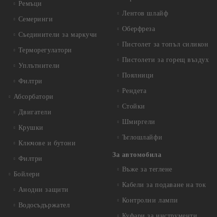
Ремъци
Лентов шлайф
Семеринги
Оберфреза
Съединители за маркучи
Пистолет за топъл силикон
Терморегулатори
Пистолети за горещ въздух
Уплътнители
Поялници
Филтри
Рендета
Абсорбатори
Стойки
Двигатели
Шмиргели
Крушки
Ъглошлайфи
Ключове и бутони
За автомобила
Филтри
Въже за теглене
Бойлери
Кабели за подаване на ток
Анодни защити
Контролни лампи
Водосъдържател
Куфари за инструменти