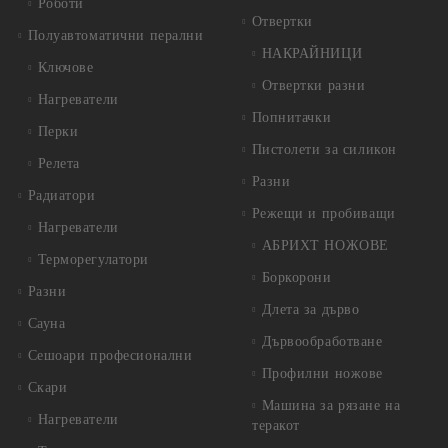
Роботи
Отвертки
Полуавтоматични перални
НАКРАЙНИЦИ
Ключове
Отвертки разни
Нагреватели
Попнитачки
Перки
Пистолети за силикон
Релета
Разни
Радиатори
Режещи и пробиващи
Нагреватели
АБРИХТ НОЖОВЕ
Терморегулатори
Боркорони
Разни
Длета за дърво
Сауна
Дървообработване
Сешоари професионални
Профилни ножове
Скари
Машина за рязане на
Нагреватели
теракот