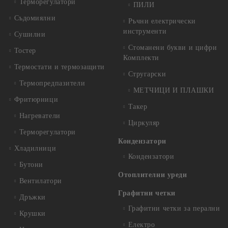
Терморегулатори
ПИЛИ
Съдомиялни
Ръчни електрически
инструменти
Сушилни
Стоманени букви и цифри
Тостер
Комплекти
Термостати и термозащити
Стругарски
Термопредпазители
МЕТЧИЦИ И ПЛАШКИ
Фритюрници
Такер
Нагреватели
Циркуляр
Терморегулатори
Кондензатори
Хладилници
Кондензатори
Бутони
Отоплителни уреди
Вентилатори
Графитни четки
Дръжки
Графитни четки за перални
Крушки
Електро