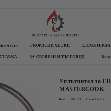
КОЙТО РАЗБИРА НАС ИЗБИРА!
вни части
ГРАФИТНИ ЧЕТКИ
ЕЛ.МАТЕРИ
СТАВКА
ЗА СЕРВИЗИ И ТЪРГОВЦИ
Конт
Уплътнител за Г
MASTERCOOK
Код:
SKU308FA01
Тегло:
0.500
кг