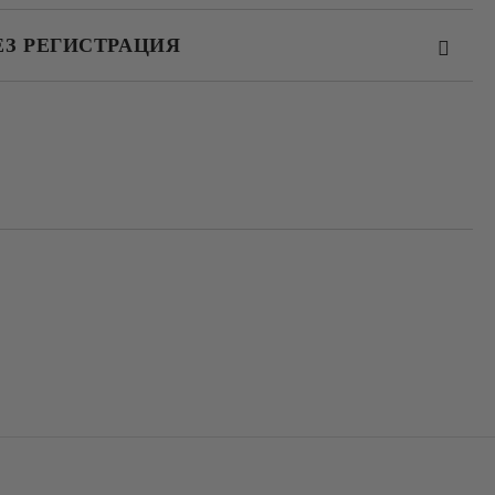
ЕЗ РЕГИСТРАЦИЯ
та за лични данни
те на работния ден.