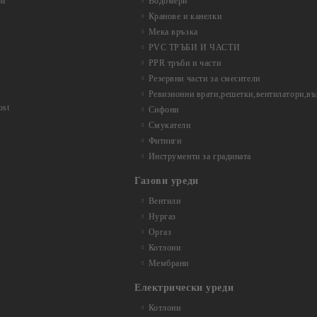
ри
Водомери
Кранове и канелки
Мека връзка
PVC ТРЪБИ И ЧАСТИ
PPR тръби и части
Резервни части за смесители
Ревизионни врати,решетки,вентилатори,в
ost
Сифони
Смукатели
Фитинги
Инструменти за градината
Газови уреди
Вентили
Нургаз
Оргаз
Котлони
Мембрани
Електрически уреди
Котлони