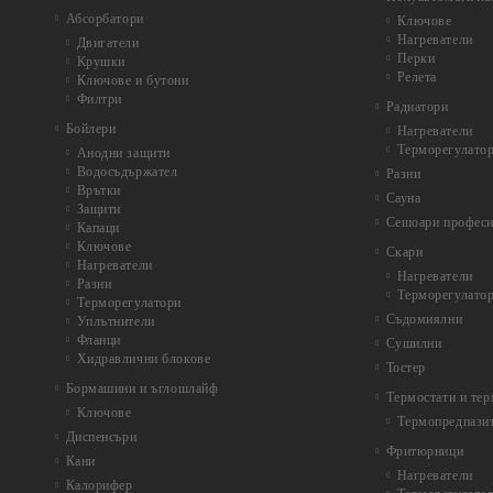
Абсорбатори
Ключове
Нагреватели
Двигатели
Перки
Крушки
Релета
Ключове и бутони
Филтри
Радиатори
Бойлери
Нагреватели
Терморегулато
Анодни защити
Водосъдържател
Разни
Врътки
Сауна
Защити
Сешоари профес
Капаци
Ключове
Скари
Нагреватели
Нагреватели
Разни
Терморегулато
Терморегулатори
Съдомиялни
Уплътнители
Фланци
Сушилни
Хидравлични блокове
Тостер
Бормашини и ъглошлайф
Термостати и те
Ключове
Термопредпази
Диспенсъри
Фритюрници
Кани
Нагреватели
Калорифер