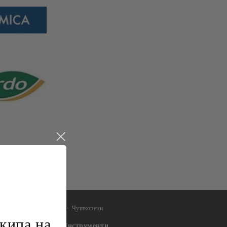
Чушкопеци
кипа на
Инструменти