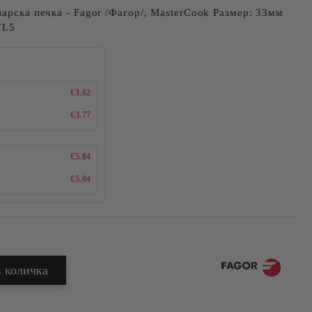
варска печка - Fagor /Фагор/, MasterCook Размер: 33мм
7L5
€3.62
€3.77
€5.04
€5.04