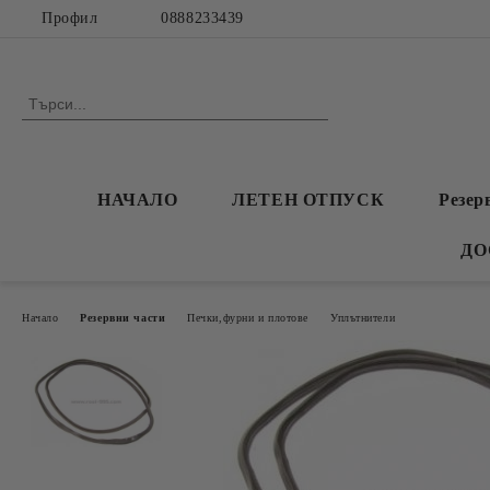
Профил
0888233439
НАЧАЛО
ЛЕТЕН ОТПУСК
Резер
ДО
Начало
Резервни части
Печки,фурни и плотове
Уплътнители