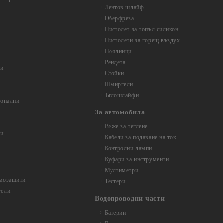
Лентов шлайф
Оберфреза
Пистолет за топъл силикон
Пистолети за горещ въздух
Поялници
Рендета
ри
Стойки
Шмиргели
Ъглошлайфи
ионални
За автомобила
Въже за теглене
ри
Кабели за подаване на ток
Контролни лампи
Куфари за инструменти
Мултиметри
рмозащити
Тестери
тели
Водопроводни части
Батерии