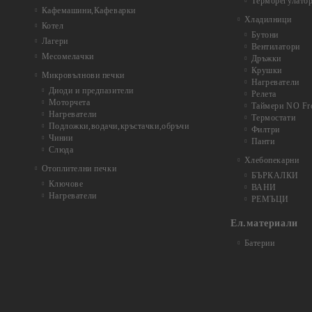
Терморегулато
Кафемашини,Кафеварки
Хладилници
Котел
Бутони
Лагери
Вентилатори
Месомелачки
Дръжки
Крушки
Микровълнови печки
Нагреватели
Диоди и предпазители
Релета
Моторчета
Таймери NO Fr
Нагреватели
Термостати
Подложки,водачи,кръстачки,обръчи
Филтри
Чинии
Панти
Слюда
Хлебопекарни
Отоплителни печки
БЪРКАЛКИ
Ключове
ВАНИ
Нагреватели
РЕМЪЦИ
Ел.материали
Батерии