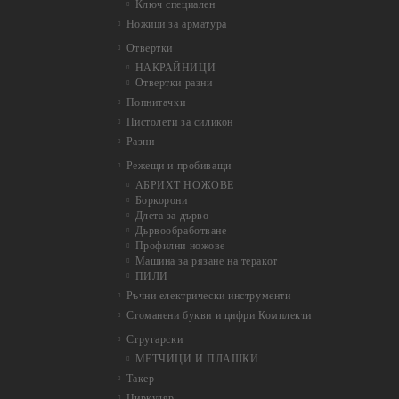
Ключ специален
Ножици за арматура
Отвертки
НАКРАЙНИЦИ
Отвертки разни
Попнитачки
Пистолети за силикон
Разни
Режещи и пробиващи
АБРИХТ НОЖОВЕ
Боркорони
Длета за дърво
Дървообработване
Профилни ножове
Машина за рязане на теракот
ПИЛИ
Ръчни електрически инструменти
Стоманени букви и цифри Комплекти
Стругарски
МЕТЧИЦИ И ПЛАШКИ
Такер
Циркуляр