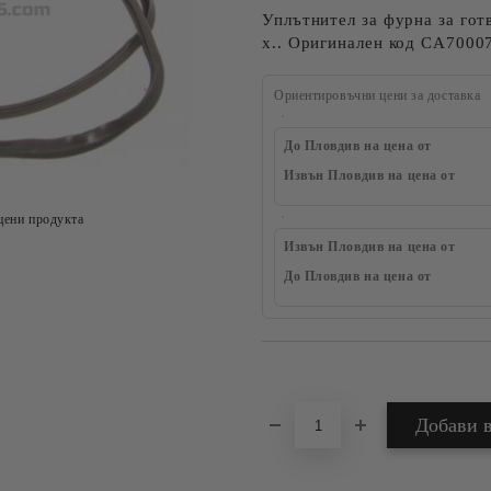
Уплътнител за фурна за гот
x.. Оригинален код CA7000
Ориентировъчни цени за доставка
До Пловдив на цена от
Извън Пловдив на цена от
цени продукта
Извън Пловдив на цена от
До Пловдив на цена от
Добави в желани