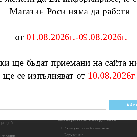
 фурни,перки
Ключове,бутони,релета
Магазин Роси няма да работи
Бутони
Ключове
Ключове и контакти
Контакти
от
01.08.2026г.-09.08.2026г.
ни
Ключове
Разклонители
Макара разклонител
и
Разклонител с кабел
 ще бъдат приемани на сайта ни
и и термоограничители
Разклонител без кабел
Разклонители със защита
о ще се изпълняват от
10.08.2026г.
Кабели,букси,преходници
Осветителни тела
Акумулаторни фенери
Къмпинг лампи
Лед осветление
Луминисцентно осветление
Подвижна лампа
Електрически инструменти
ци,тръби
Акумулаторни бормашини
Бормашина
 перални