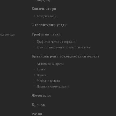
Кондензатори
Кондензатори
Отоплителни уреди
Графитни четки
ъздуховоди
Графитни четки за перални
Електро инструменти,прахосмукачки
Брави,патрони,обков,мебелни колела
Автомати за врати
Брави
Верига
Мебелно колело
Планки,сюрмета,панти
Железария
Крепеж
Разни