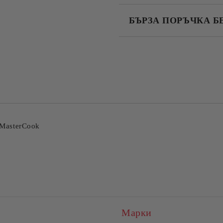
БЪРЗА ПОРЪЧКА Б
САМО ПОПЪЛНЕТЕ 4 ПОЛЕТА
Съгласен съм с
Политика
Ние ще се свържем с вас в рамки
 MasterCook
Марки