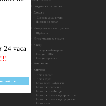
Бояджиски пистолети
Дискове
Дискове диамантени
Дискове за метал
Измервателни инструменти
Шублери
Инструменти за стъкло
Клещи
 24 часа
Клещи комбинирани
Клещи 1000V
!!!
Клещи керпеден
Комплекти
Ключове
Ключ гаечен
Ключ глух
Ключ глух Г-образен
Ключ звездогаечен
Ключ звезда-Звезда
Ключ звезда-звезда тресчотен
Ключ звезда-звезда прорязан
Ключ лула