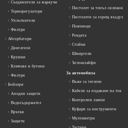
Съединители за маркучи
Пистолет за топъл силикон
Терморегулатори
Пистолети за горещ въздух
Уплътнители
Поялници
Филтри
Рендета
Абсорбатори
Стойки
Двигатели
Шмиргели
Крушки
Ъглошлайфи
Ключове и бутони
За автомобила
Филтри
Въже за теглене
Бойлери
Кабели за подаване на ток
Анодни защити
Контролни лампи
Водосъдържател
Куфари за инструменти
Врътки
Мултиметри
Защити
Тестери