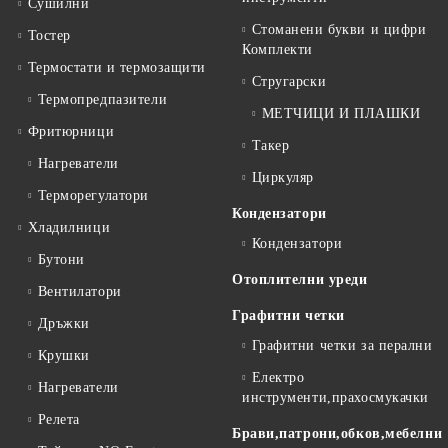
Сушилни
Стоманени букви и цифри
Тостер
Комплекти
Термостати и термозащити
Стругарски
Термопредпазители
МЕТЧИЦИ И ПЛАШКИ
Фритюрници
Такер
Нагреватели
Циркуляр
Терморегулатори
Кондензатори
Хладилници
Кондензатори
Бутони
Отоплителни уреди
Вентилатори
Графитни четки
Дръжки
Графитни четки за перални
Крушки
Електро
Нагреватели
инструменти,прахосмукачки
Релета
Брави,патрони,обков,мебелни