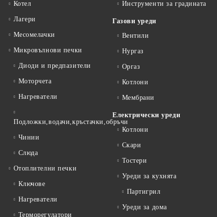
Котел
Инструменти за градината
Лагери
Газови уреди
Месомелачки
Вентили
Микровълнови печки
Нургаз
Диоди и предпазители
Оргаз
Моторчета
Котлони
Нагреватели
Мембрани
Електрически уреди
Подложки,водачи,кръстачки,обръчи
Котлони
Чинии
Скари
Слюда
Тостери
Отоплителни печки
Уреди за кухнята
Ключове
Партигрил
Нагреватели
Уреди за дома
Терморегулатори