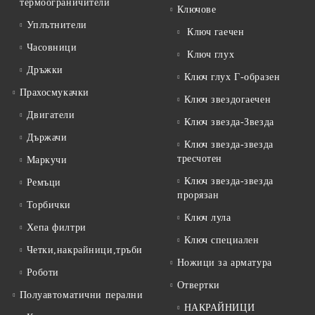
термоограничители
Ключове
Уплътнители
Ключ гаечен
Часовници
Ключ глух
Дръжки
Ключ глух Г-образен
Прахосмукачки
Ключ звездогаечен
Двигатели
Ключ звезда-Звезда
Държачи
Ключ звезда-звезда
тресчотен
Маркучи
Ключ звезда-звезда
Ремъци
прорязан
Торбички
Ключ лула
Хепа филтри
Ключ специален
Четки,накрайници,тръби
Ножици за арматура
Роботи
Отвертки
Полуавтоматични перални
НАКРАЙНИЦИ