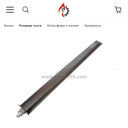
Начало
Резервни части
Печки,фурни и плотове
Нагреватели