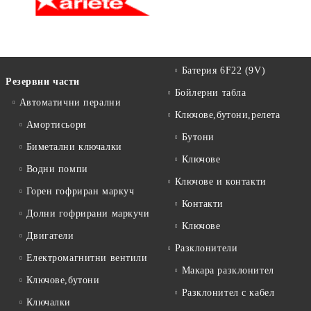
Батерия 6F22 (9V)
Резервни части
Бойлерни табла
Автоматични перални
Ключове,бутони,релета
Амортисьори
Бутони
Биметални ключалки
Ключове
Водни помпи
Ключове и контакти
Горен гофриран маркуч
Контакти
Долни гофрирани маркучи
Ключове
Двигатели
Разклонители
Електромагнитни вентили
Макара разклонител
Ключове,бутони
Разклонител с кабел
Ключалки