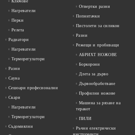
Ключове
Отвертки разни
Нагреватели
Попнитачки
Перки
Пистолети за силикон
Релета
Разни
Радиатори
Режещи и пробиващи
Нагреватели
АБРИХТ НОЖОВЕ
Терморегулатори
Боркорони
Разни
Длета за дърво
Сауна
Дървообработване
Сешоари професионални
Профилни ножове
Скари
Машина за рязане на
Нагреватели
теракот
Терморегулатори
ПИЛИ
Съдомиялни
Ръчни електрически
инструменти