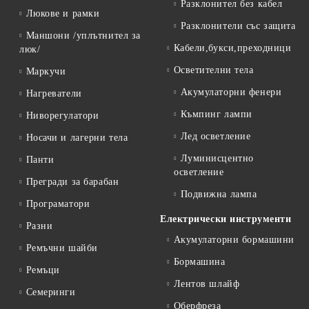
Разклонител без кабел
Люкове и рамки
Разклонители със защита
Маншони /уплътнител за
Кабели,букси,преходници
люк/
Осветителни тела
Маркучи
Акумулаторни фенери
Нагреватели
Къмпинг лампи
Ниворегулатори
Лед осветление
Носачи и лагерни тела
Луминисцентно
Панти
осветление
Прегради за барабан
Подвижна лампа
Програматори
Електрически инструменти
Разни
Акумулаторни бормашини
Ремъчни шайби
Бормашина
Ремъци
Лентов шлайф
Семеринги
Оберфреза