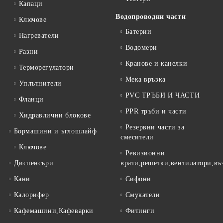
Капаци
Водопроводни части
Ключове
Батерии
Нагреватели
Водомери
Разни
Кранове и канелки
Терморегулатори
Мека връзка
Уплътнители
PVC ТРЪБИ И ЧАСТИ
Фланци
PPR тръби и части
Хидравлични блокове
Резервни части за
Бормашини и ъглошлайф
смесители
Ключове
Ревизионни
Диспенсъри
врати,решетки,вентилатори,въ
Кани
Сифони
Калорифер
Смукатели
Кафемашини,Кафеварки
Фитинги