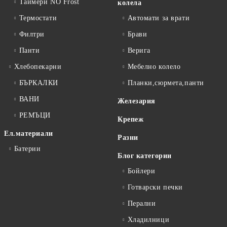
Таймери NO Frost
колела
Термостати
Автомати за врати
Филтри
Брави
Панти
Верига
Хлебопекарни
Мебелно колело
БЪРКАЛКИ
Планки,сюрмета,панти
ВАНИ
Железария
РЕМЪЦИ
Крепеж
Ел.материали
Разни
Батерии
Блог категории
Бойлери
Готварски печки
Перални
Хладилници