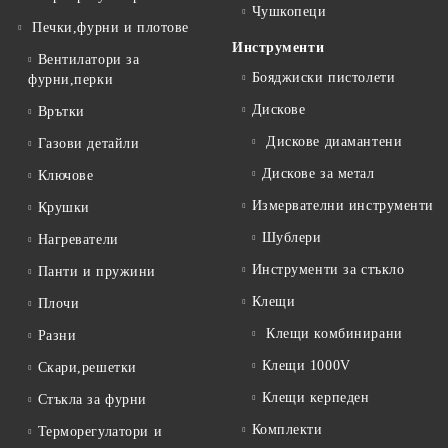
Чушкопеци
Печки,фурни и плотове
Инструменти
Вентилатори за
Бояджиски пистолети
фурни,перки
Дискове
Врътки
Дискове диамантени
Газови детайли
Дискове за метал
Ключове
Измервателни инструменти
Крушки
Шублери
Нагреватели
Инструменти за стъкло
Панти и пружини
Клещи
Плочи
Клещи комбинирани
Разни
Клещи 1000V
Скари,решетки
Клещи керпеден
Стъкла за фурни
Комплекти
Терморегулатори и