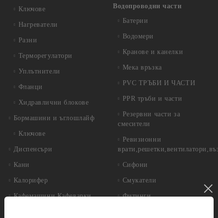
Водопроводни части
Ключове
Батерии
Нагреватели
Водомери
Разни
Кранове и канелки
Терморегулатори
Мека връзка
Уплътнители
PVC ТРЪБИ И ЧАСТИ
Фланци
PPR тръби и части
Хидравлични блокове
Резервни части за
Бормашини и ъглошлайф
смесители
Ключове
Ревизионни
Диспенсъри
врати,решетки,вентилатори,въ
Кани
Сифони
Калорифер
Смукатели
Кафемашини,Кафеварки
Фитинги
Котел
Инструменти за градината