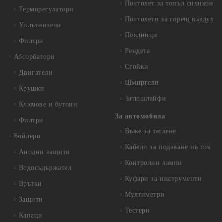
Пистолет за топъл силикон
Терморегулатори
Пистолети за горещ въздух
Уплътнители
Поялници
Филтри
Рендета
Абсорбатори
Стойки
Двигатели
Шмиргели
Крушки
Ъглошлайфи
Ключове и бутони
За автомобила
Филтри
Въже за теглене
Бойлери
Кабели за подаване на ток
Анодни защити
Контролни лампи
Водосъдържател
Куфари за инструменти
Врътки
Мултиметри
Защити
Тестери
Капаци