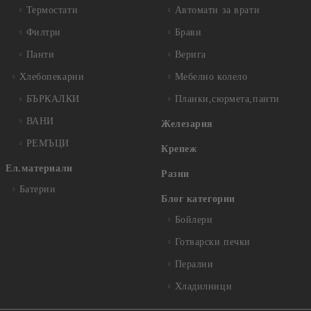
Термостати
Автомати за врати
Филтри
Брави
Панти
Верига
Хлебопекарни
Мебелно колело
БЪРКАЛКИ
Планки,сюрмета,панти
ВАНИ
Железария
РЕМЪЦИ
Крепеж
Ел.материали
Разни
Батерии
Блог категории
Бойлери
Готварски печки
Перални
Хладилници