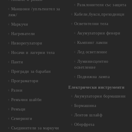
Разклонители със защита
Маншони /уплътнител за
Кабели,букси,преходници
люк/
Осветителни тела
Маркучи
Акумулаторни фенери
Нагреватели
Къмпинг лампи
Ниворегулатори
Лед осветление
Носачи и лагерни тела
Луминисцентно
Панти
осветление
Прегради за барабан
Подвижна лампа
Програматори
Електрически инструменти
Разни
Акумулаторни бормашини
Ремъчни шайби
Бормашина
Ремъци
Лентов шлайф
Семеринги
Оберфреза
Съединители за маркучи