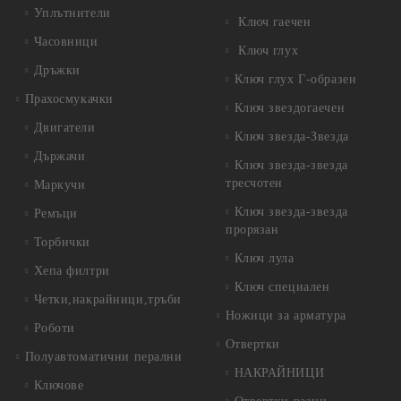
Уплътнители
Ключ гаечен
Часовници
Ключ глух
Дръжки
Ключ глух Г-образен
Прахосмукачки
Ключ звездогаечен
Двигатели
Ключ звезда-Звезда
Държачи
Ключ звезда-звезда
тресчотен
Маркучи
Ключ звезда-звезда
Ремъци
прорязан
Торбички
Ключ лула
Хепа филтри
Ключ специален
Четки,накрайници,тръби
Ножици за арматура
Роботи
Отвертки
Полуавтоматични перални
НАКРАЙНИЦИ
Ключове