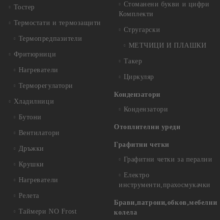
Стоманени букви и цифри
Тостер
Комплекти
Термостати и термозащити
Стругарски
Термопредпазители
МЕТЧИЦИ И ПЛАШКИ
Фритюрници
Такер
Нагреватели
Циркуляр
Терморегулатори
Кондензатори
Хладилници
Кондензатори
Бутони
Отоплителни уреди
Вентилатори
Графитни четки
Дръжки
Графитни четки за перални
Крушки
Електро
Нагреватели
инструменти,прахосмукачки
Релета
Брави,патрони,обков,мебелни
Таймери NO Frost
колела