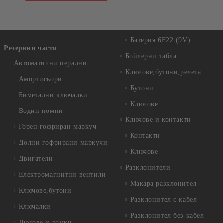
Батерия 6F22 (9V)
Резервни части
Бойлерни табла
Автоматични перални
Ключове,бутони,релета
Амортисьори
Бутони
Биметални ключалки
Ключове
Водни помпи
Ключове и контакти
Горен гофриран маркуч
Контакти
Долни гофрирани маркучи
Ключове
Двигатели
Разклонители
Електромагнитни вентили
Макара разклонител
Ключове,бутони
Разклонител с кабел
Ключалки
Разклонител без кабел
Люкове и рамки