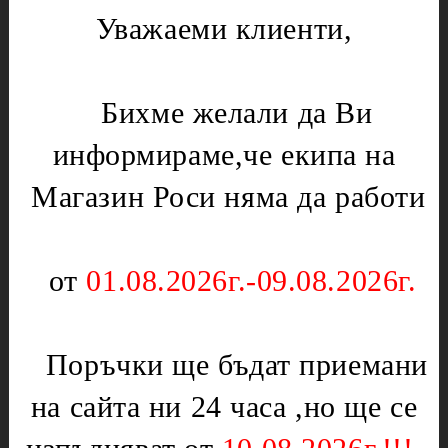
Лагери
Уважаеми клиенти,
Газови уреди
Месомелачки
Вентили
Микровълнови печки
Нургаз
Бихме желали да Ви
Диоди и предпазители
Оргаз
информираме,че екипа на
Моторчета
Котлони
Нагреватели
Мембрани
Магазин Роси няма да работи
Електрически уреди
Подложки,водачи,кръстачки,обръчи
Котлони
Чинии
от
01.08.2026г.-09.08.2026г.
Скари
Слюда
Тостери
Отоплителни печки
Уреди за кухнята
Поръчки ще бъдат приемани
Ключове
Партигрил
Нагреватели
на сайта ни 24 часа ,но ще се
Уреди за дома
Терморегулатори
Чушкопеци