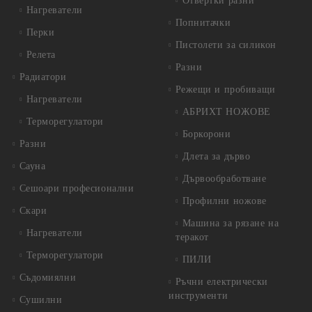
Отвертки разни
Нагреватели
Попнитачки
Перки
Пистолети за силикон
Релета
Разни
Радиатори
Режещи и пробиващи
Нагреватели
АБРИХТ НОЖОВЕ
Терморегулатори
Боркорони
Разни
Длета за дърво
Сауна
Дървообработване
Сешоари професионални
Профилни ножове
Скари
Машина за рязане на
Нагреватели
теракот
Терморегулатори
ПИЛИ
Съдомиялни
Ръчни електрически
инструменти
Сушилни