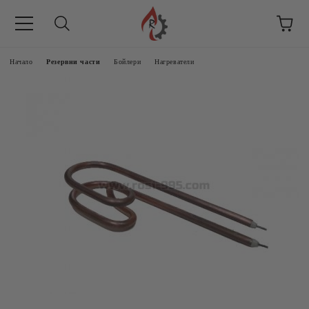
Начало
Резервни части
Бойлери
Нагреватели