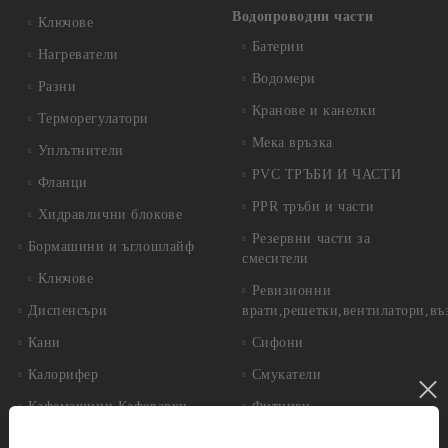
Водопроводни части
Ключове
Батерии
Нагреватели
Водомери
Разни
Кранове и канелки
Терморегулатори
Мека връзка
Уплътнители
PVC ТРЪБИ И ЧАСТИ
Фланци
PPR тръби и части
Хидравлични блокове
Резервни части за
Бормашини и ъглошлайф
смесители
Ключове
Ревизионни
Диспенсъри
врати,решетки,вентилатори,въ
Кани
Сифони
Калорифер
Смукатели
Кафемашини,Кафеварки
Фитинги
Котел
Инструменти за градината