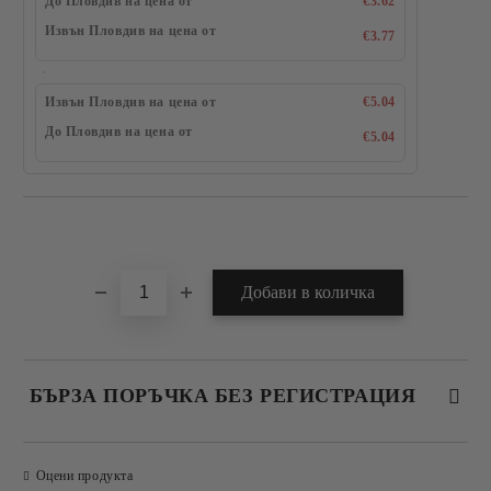
До Пловдив на цена от
€3.62
Извън Пловдив на цена от
€3.77
Извън Пловдив на цена от
€5.04
До Пловдив на цена от
€5.04
Добави в желани
БЪРЗА ПОРЪЧКА БЕЗ РЕГИСТРАЦИЯ
САМО ПОПЪЛНЕТЕ 4 ПОЛЕТА
Оцени продукта