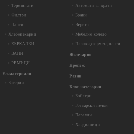
Термостати
Автомати за врати
Филтри
Брави
Панти
Верига
Хлебопекарни
Мебелно колело
БЪРКАЛКИ
Планки,сюрмета,панти
ВАНИ
Железария
РЕМЪЦИ
Крепеж
Ел.материали
Разни
Батерии
Блог категории
Бойлери
Готварски печки
Перални
Хладилници