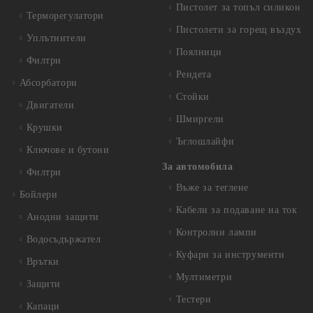
Пистолет за топъл силикон
Терморегулатори
Пистолети за горещ въздух
Уплътнители
Поялници
Филтри
Рендета
Абсорбатори
Стойки
Двигатели
Шмиргели
Крушки
Ъглошлайфи
Ключове и бутони
За автомобила
Филтри
Въже за теглене
Бойлери
Кабели за подаване на ток
Анодни защити
Контролни лампи
Водосъдържател
Куфари за инструменти
Врътки
Мултиметри
Защити
Тестери
Капаци