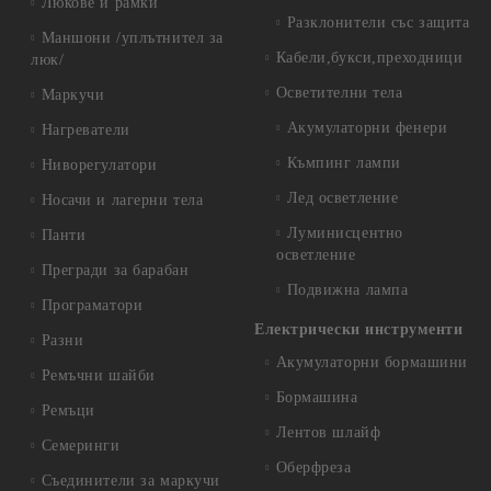
Люкове и рамки
Разклонители със защита
Маншони /уплътнител за
Кабели,букси,преходници
люк/
Осветителни тела
Маркучи
Акумулаторни фенери
Нагреватели
Къмпинг лампи
Ниворегулатори
Лед осветление
Носачи и лагерни тела
Луминисцентно
Панти
осветление
Прегради за барабан
Подвижна лампа
Програматори
Електрически инструменти
Разни
Акумулаторни бормашини
Ремъчни шайби
Бормашина
Ремъци
Лентов шлайф
Семеринги
Оберфреза
Съединители за маркучи