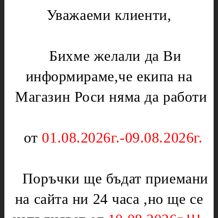
Уважаеми клиенти,
Лагери
Газови уреди
Месомелачки
Вентили
Микровълнови печки
Нургаз
Бихме желали да Ви
Диоди и предпазители
Оргаз
информираме,че екипа на
Моторчета
Котлони
Нагреватели
Мембрани
Магазин Роси няма да работи
Електрически уреди
Подложки,водачи,кръстачки,обръчи
Котлони
Чинии
от
01.08.2026г.-09.08.2026г.
Скари
Слюда
Тостери
Отоплителни печки
Уреди за кухнята
Поръчки ще бъдат приемани
Ключове
Партигрил
Нагреватели
на сайта ни 24 часа ,но ще се
Уреди за дома
Терморегулатори
Чушкопеци