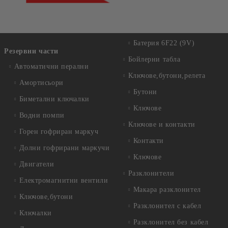
Батерия 6F22 (9V)
Резервни части
Бойлерни табла
Автоматични перални
Ключове,бутони,релета
Амортисьори
Бутони
Биметални ключалки
Ключове
Водни помпи
Ключове и контакти
Горен гофриран маркуч
Контакти
Долни гофрирани маркучи
Ключове
Двигатели
Разклонители
Електромагнитни вентили
Макара разклонител
Ключове,бутони
Разклонител с кабел
Ключалки
Разклонител без кабел