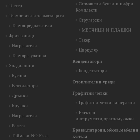
Стоманени букви и цифри
Тостер
Комплекти
Термостати и термозащити
Стругарски
Термопредпазители
МЕТЧИЦИ И ПЛАШКИ
Фритюрници
Такер
Нагреватели
Циркуляр
Терморегулатори
Кондензатори
Хладилници
Кондензатори
Бутони
Отоплителни уреди
Вентилатори
Графитни четки
Дръжки
Графитни четки за перални
Крушки
Електро
Нагреватели
инструменти,прахосмукачки
Релета
Брави,патрони,обков,мебелни
Таймери NO Frost
колела