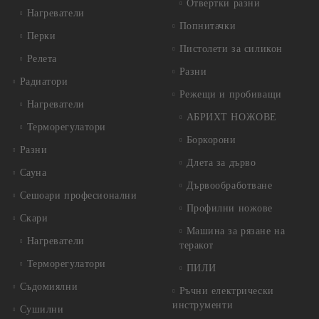
Отвертки разни
Нагреватели
Попнитачки
Перки
Пистолети за силикон
Релета
Разни
Радиатори
Режещи и пробиващи
Нагреватели
АБРИХТ НОЖОВЕ
Терморегулатори
Боркорони
Разни
Длета за дърво
Сауна
Дървообработване
Сешоари професионални
Профилни ножове
Скари
Машина за рязане на
Нагреватели
теракот
Терморегулатори
ПИЛИ
Съдомиялни
Ръчни електрически
инструменти
Сушилни