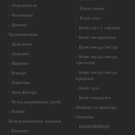
Уплътнители
Ключ гаечен
Часовници
Ключ глух
Дръжки
Ключ глух Г-образен
Прахосмукачки
Ключ звездогаечен
Двигатели
Ключ звезда-Звезда
Държачи
Ключ звезда-звезда
тресчотен
Маркучи
Ключ звезда-звезда
Ремъци
прорязан
Торбички
Ключ лула
Хепа филтри
Ключ специален
Четки,накрайници,тръби
Ножици за арматура
Роботи
Отвертки
Полуавтоматични перални
НАКРАЙНИЦИ
Ключове