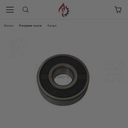
Начало
Резервни части
Лагери